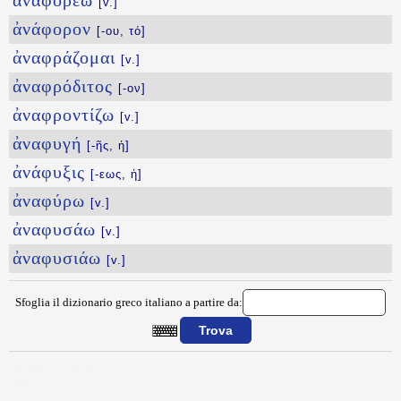
ἀναφορέω
[v.]
ἀνάφορον
[-ου, τό]
ἀναφράζομαι
[v.]
ἀναφρόδιτος
[-ον]
ἀναφροντίζω
[v.]
ἀναφυγή
[-ῆς, ἡ]
ἀνάφυξις
[-εως, ἡ]
ἀναφύρω
[v.]
ἀναφυσάω
[v.]
ἀναφυσιάω
[v.]
Sfoglia il dizionario greco italiano a partire da:
{{ID:ANAFLYSTIOS100}}
---CACHE---