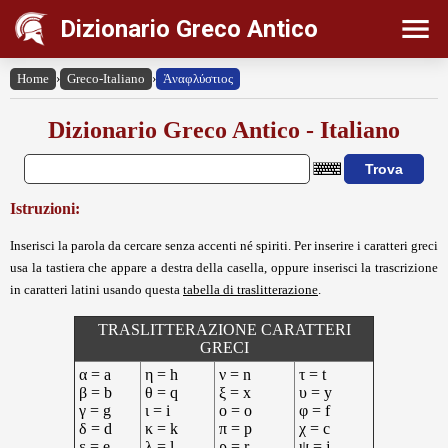
Dizionario Greco Antico
Home
›
Greco-Italiano
›
Ἀναφλύστιος
Dizionario Greco Antico - Italiano
Istruzioni:
Inserisci la parola da cercare senza accenti né spiriti. Per inserire i caratteri greci
usa la tastiera che appare a destra della casella, oppure inserisci la trascrizione
in caratteri latini usando questa
tabella di traslitterazione
.
TRASLITTERAZIONE CARATTERI
GRECI
α = a
η = h
ν = n
τ = t
β = b
θ = q
ξ = x
υ = y
γ = g
ι = i
ο = o
φ = f
δ = d
κ = k
π = p
χ = c
ε = e
λ = l
ρ = r
ψ = j