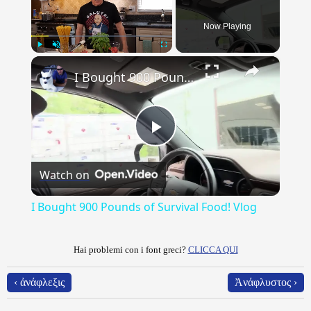
Now Playing
×
Play
Unmute
Fullscreen
I Bought 900 Pounds of Survival Food! Vlog
Play
Watch on
Video
I Bought 900 Pounds of Survival Food! Vlog
Hai problemi con i font greci?
CLICCA QUI
‹ ἀνάφλεξις
Ἀνάφλυστος ›