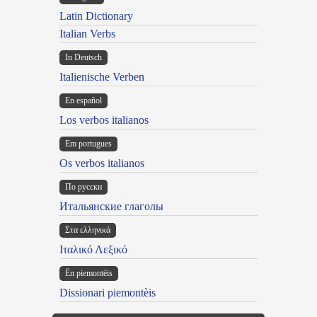
Latin Dictionary
Italian Verbs
In Deutsch
Italienische Verben
En español
Los verbos italianos
Em portugues
Os verbos italianos
По русски
Итальянские глаголы
Στα ελληνικά
Ιταλικό Λεξικό
Ën piemontèis
Dissionari piemontèis