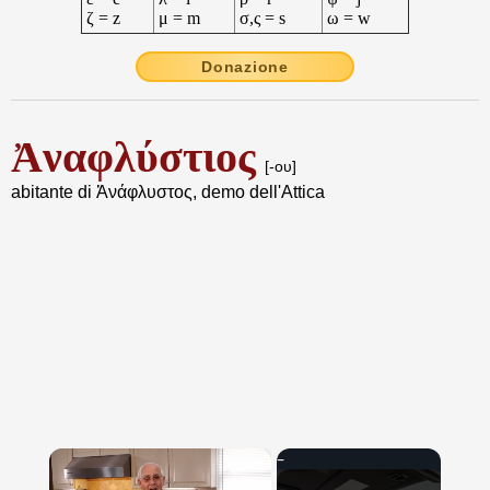
ζ = z
μ = m
σ,ς = s
ω = w
Donazione
Ἀναφλύστιος
[-ου]
abitante di Ἀνάφλυστος, demo dell'Attica
×