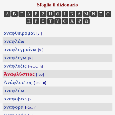
Sfoglia il dizionario
Α
Β
Γ
Δ
Ε
Ζ
Η
Θ
Ι
Κ
Λ
Μ
Ν
Ξ
Ο
Π
Ρ
Σ
Τ
Υ
Φ
Χ
Ψ
Ω
ἀναφθείρομαι
[v.]
ἀναφλάω
ἀναφλεγμαίνω
[v.]
ἀναφλέγω
[v.]
ἀνάφλεξις
[-εως, ἡ]
Ἀναφλύστιος
[-ου]
Ἀνάφλυστος
[-ου, ὁ]
ἀναφλύω
ἀναφοβέω
[v.]
ἀναφορά
[-ᾶς, ἡ]