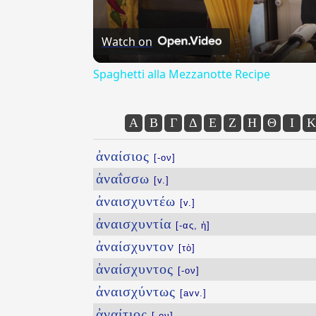
Watch on
Spaghetti alla Mezzanotte Recipe
Α
Β
Γ
Δ
Ε
Ζ
Η
Θ
Ι
Κ
ἀναίσιος
[-ον]
ἀναΐσσω
[v.]
ἀναισχυντέω
[v.]
ἀναισχυντία
[-ας, ἡ]
ἀναίσχυντον
[τὸ]
ἀναίσχυντος
[-ον]
ἀναισχύντως
[avv.]
ἀναίτιος
[-ον]