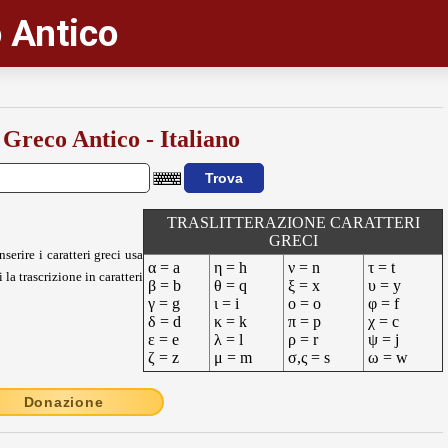
 Antico
 Greco Antico - Italiano
TRASLITTERAZIONE CARATTERI
GRECI
nserire i caratteri greci usa
α = a
η = h
ν = n
τ = t
 la trascrizione in caratteri
β = b
θ = q
ξ = x
υ = y
γ = g
ι = i
ο = o
φ = f
δ = d
κ = k
π = p
χ = c
ε = e
λ = l
ρ = r
ψ = j
ζ = z
μ = m
σ,ς = s
ω = w
Donazione