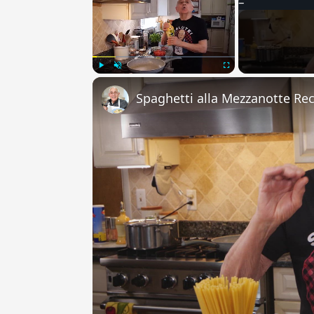
Play
Unmute
Fullscreen
Spaghetti alla Mezzanotte Re