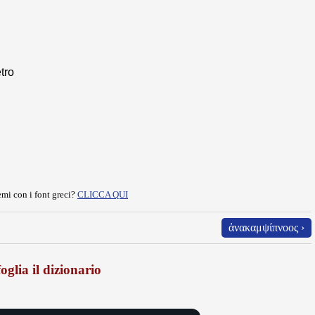
etro
mi con i font greci?
CLICCA QUI
ἀνακαμψίπνοος ›
oglia il dizionario