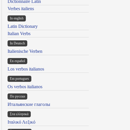
Dictionnaire Latin
Verbes italiens
In english
Latin Dictionary
Italian Verbs
In Deutsch
Italienische Verben
En español
Los verbos italianos
Em portugues
Os verbos italianos
По русски
Итальянские глаголы
Στα ελληνικά
Ιταλικό Λεξικό