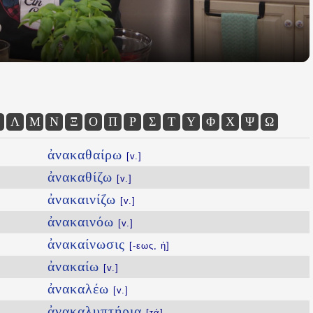
Λ
Μ
Ν
Ξ
Ο
Π
Ρ
Σ
Τ
Υ
Φ
Χ
Ψ
Ω
ἀνακαθαίρω
[v.]
ἀνακαθίζω
[v.]
ἀνακαινίζω
[v.]
ἀνακαινόω
[v.]
ἀνακαίνωσις
[-εως, ἡ]
ἀνακαίω
[v.]
ἀνακαλέω
[v.]
ἀνακαλυπτήρια
[τά]