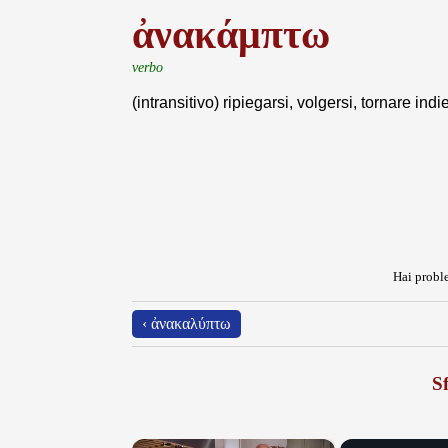
ἀνακάμπτω
verbo
(intransitivo) ripiegarsi, volgersi, tornare indi
Hai proble
‹ ἀνακαλύπτω
Sf
×