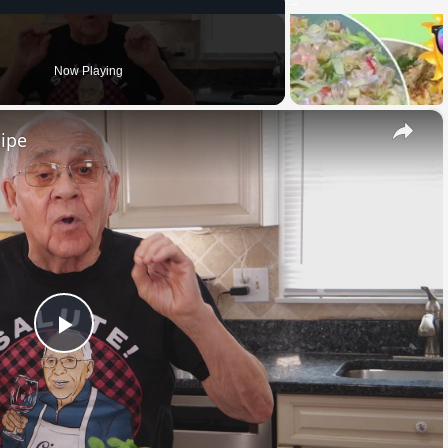
Now Playing
×
cipe
Play
Video