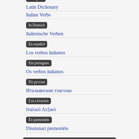
Latin Dictionary
Italian Verbs
In Deutsch
Italienische Verben
En español
Los verbos italianos
Em portugues
Os verbos italianos
По русски
Итальянские глаголы
Στα ελληνικά
Ιταλικό Λεξικό
Ën piemontèis
Dissionari piemontèis