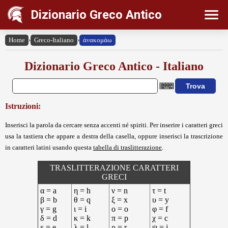
Dizionario Greco Antico
Home
›
Greco-Italiano
›
ἀνακομάω
Dizionario Greco Antico - Italiano
Istruzioni:
Inserisci la parola da cercare senza accenti né spiriti. Per inserire i caratteri greci
usa la tastiera che appare a destra della casella, oppure inserisci la trascrizione
in caratteri latini usando questa
tabella di traslitterazione
.
TRASLITTERAZIONE CARATTERI
GRECI
α = a
η = h
ν = n
τ = t
β = b
θ = q
ξ = x
υ = y
γ = g
ι = i
ο = o
φ = f
δ = d
κ = k
π = p
χ = c
ε = e
λ = l
ρ = r
ψ = j