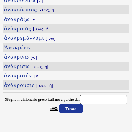
ἀνακουφίζω
[v.]
ἀνακούφισις
[-εως, ἡ]
ἀνακράζω
[v.]
ἀνάκρασις
[-εως, ἡ]
ἀνακρεμάννυμι
[-ύω]
Ἀνακρέων
...
ἀνακρίνω
[v.]
ἀνάκρισις
[-εως, ἡ]
ἀνακροτέω
[v.]
ἀνάκρουσις
[-εως, ἡ]
Sfoglia il dizionario greco italiano a partire da:
{{ID:ANAKOMAW100}}
---CACHE---