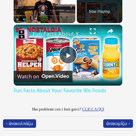
Now Playing
×
Play
Unmute
Fullscreen
Fun Facts About Your Favorite 90s Foods
Play
Watch on
Video
Fun Facts About Your Favorite 90s Foods
Hai problemi con i font greci?
CLICCA QUI
‹ ἀνακολπάζω
ἀνακομίζω ›