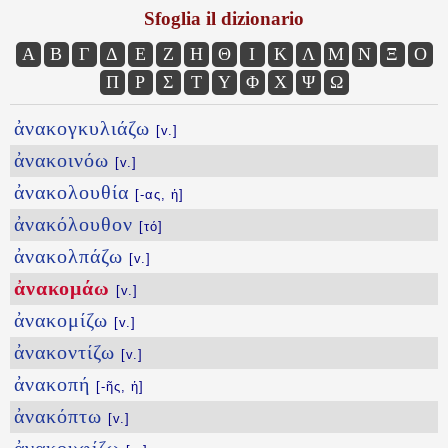
Sfoglia il dizionario
Α
Β
Γ
Δ
Ε
Ζ
Η
Θ
Ι
Κ
Λ
Μ
Ν
Ξ
Ο
Π
Ρ
Σ
Τ
Υ
Φ
Χ
Ψ
Ω
ἀνακογκυλιάζω
[v.]
ἀνακοινόω
[v.]
ἀνακολουθία
[-ας, ἡ]
ἀνακόλουθον
[τό]
ἀνακολπάζω
[v.]
ἀνακομάω
[v.]
ἀνακομίζω
[v.]
ἀνακοντίζω
[v.]
ἀνακοπή
[-ῆς, ἡ]
ἀνακόπτω
[v.]