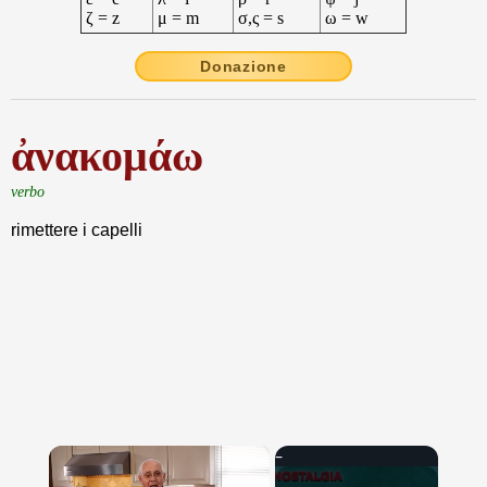
ζ = z
μ = m
σ,ς = s
ω = w
Donazione
ἀνακομάω
verbo
rimettere i capelli
×