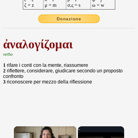
ζ = z
μ = m
σ,ς = s
ω = w
Donazione
ἀναλογίζομαι
verbo
1
rifare i conti con la mente, riassumere
2
riflettere, considerare, giudicare secondo un proposto
confronto
3
riconoscere per mezzo della riflessione
×