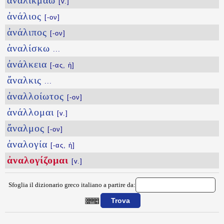
ἀναλικμάω
[v.]
ἀνάλιος
[-ον]
ἀνάλιπος
[-ον]
ἀναλίσκω
...
ἀνάλκεια
[-ας, ἡ]
ἄναλκις
...
ἀναλλοίωτος
[-ον]
ἀνάλλομαι
[v.]
ἄναλμος
[-ον]
ἀναλογία
[-ας, ἡ]
ἀναλογίζομαι
[v.]
Sfoglia il dizionario greco italiano a partire da:
{{ID:ANALOGIZOMAI100}}