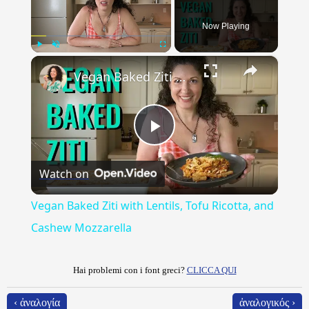
Now Playing
×
Play
Unmute
Fullscreen
Vegan Baked Ziti with Lentils, Tofu Ricotta, and Cashew Mozzarella
Play
Watch on
Video
Vegan Baked Ziti with Lentils, Tofu Ricotta, and
Cashew Mozzarella
Hai problemi con i font greci?
CLICCA QUI
‹ ἀναλογία
ἀναλογικός ›