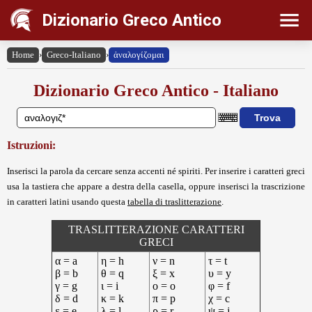
Dizionario Greco Antico
Home
›
Greco-Italiano
›
ἀναλογίζομαι
Dizionario Greco Antico - Italiano
Istruzioni:
Inserisci la parola da cercare senza accenti né spiriti. Per inserire i caratteri greci
usa la tastiera che appare a destra della casella, oppure inserisci la trascrizione
in caratteri latini usando questa
tabella di traslitterazione
.
TRASLITTERAZIONE CARATTERI
GRECI
α = a
η = h
ν = n
τ = t
β = b
θ = q
ξ = x
υ = y
γ = g
ι = i
ο = o
φ = f
δ = d
κ = k
π = p
χ = c
ε = e
λ = l
ρ = r
ψ = j