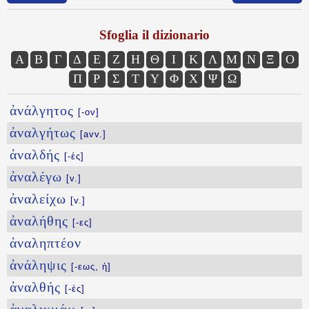
Sfoglia il dizionario
Α
Β
Γ
Δ
Ε
Ζ
Η
Θ
Ι
Κ
Λ
Μ
Ν
Ξ
Ο
Π
Ρ
Σ
Τ
Υ
Φ
Χ
Ψ
Ω
ἀνάλγητος
[-ον]
ἀναλγήτως
[avv.]
ἀναλδής
[-ές]
ἀναλέγω
[v.]
ἀναλείχω
[v.]
ἀναλήθης
[-ες]
ἀναληπτέον
ἀνάληψις
[-εως, ἡ]
ἀναλθής
[-ές]