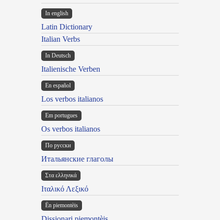
In english
Latin Dictionary
Italian Verbs
In Deutsch
Italienische Verben
En español
Los verbos italianos
Em portugues
Os verbos italianos
По русски
Итальянские глаголы
Στα ελληνικά
Ιταλικό Λεξικό
Ën piemontèis
Dissionari piemontèis