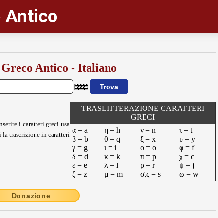
 Antico
 Greco Antico - Italiano
TRASLITTERAZIONE CARATTERI
GRECI
nserire i caratteri greci usa
α = a
η = h
ν = n
τ = t
 la trascrizione in caratteri
β = b
θ = q
ξ = x
υ = y
γ = g
ι = i
ο = o
φ = f
δ = d
κ = k
π = p
χ = c
ε = e
λ = l
ρ = r
ψ = j
ζ = z
μ = m
σ,ς = s
ω = w
Donazione