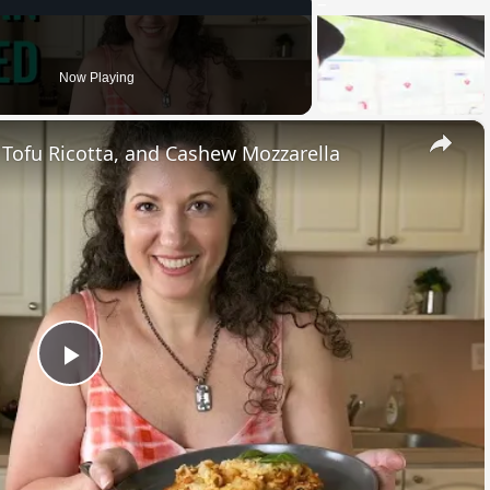
Now Playing
×
, Tofu Ricotta, and Cashew Mozzarella
Play
Video