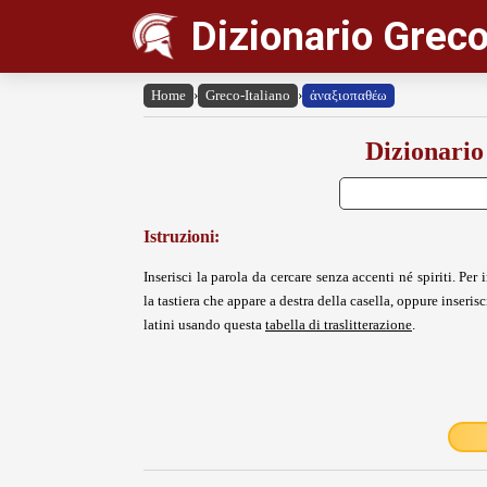
Dizionario Greco
Home
›
Greco-Italiano
›
ἀναξιοπαθέω
Dizionario
Istruzioni:
Inserisci la parola da cercare senza accenti né spiriti. Per i
la tastiera che appare a destra della casella, oppure inserisci
latini usando questa
tabella di traslitterazione
.