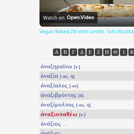
Watch on
Vegan Baked Ziti with Lentils, Tofu Ricot
Α
Β
Γ
Δ
Ε
Ζ
Η
Θ
Ι
Κ
ἀναξηραίνω
[v.]
ἀναξία
[-ας, ἡ]
ἀναξίαλος
[-ον]
ἀναξιβρόντης
[ὁ]
ἀναξίμολπος
[-ου, ἡ]
ἀναξιοπαθέω
[v.]
ἀνάξιος
...
ἀνάξιος
...