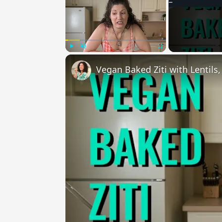
Play
Unmute
Fullscreen
Vegan Baked Ziti with Lentils