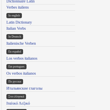
Dictionnaire Latin
Verbes italiens
In english
Latin Dictionary
Italian Verbs
In Deutsch
Italienische Verben
En español
Los verbos italianos
Em portugues
Os verbos italianos
По русски
Итальянские глаголы
Στα ελληνικά
Ιταλικό Λεξικό