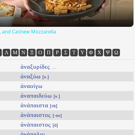
ta, and Cashew Mozzarella
Λ
Μ
Ν
Ξ
Ο
Π
Ρ
Σ
Τ
Υ
Φ
Χ
Ψ
Ω
ἀναξυρίδες
...
ἀναξύω
[v.]
ἀναοίγω
ἀναπαιδεύω
[v.]
ἀνάπαιστα
[τὰ]
ἀνάπαιστος
[-ον]
ἀνάπαιστος
[ὁ]
ἀνάπαλιν