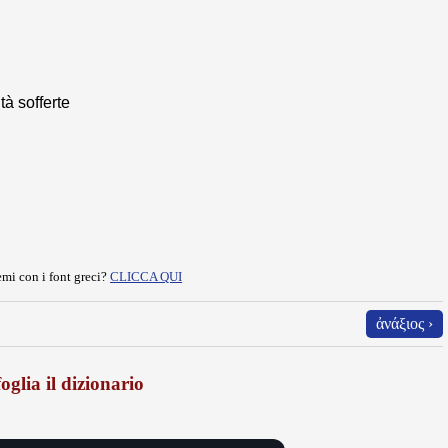
tà sofferte
mi con i font greci?
CLICCA QUI
ἀνάξιος ›
oglia il dizionario