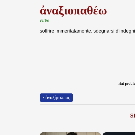
ἀναξιοπαθέω
verbo
soffrire immeritatamente, sdegnarsi d'indegni
Hai proble
‹ ἀναξίμολπος
Sf
×