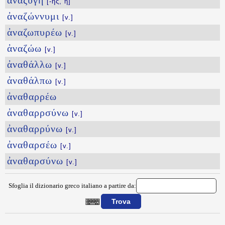
ἀναζυγή
[-ῆς, ἡ]
ἀναζώννυμι
[v.]
ἀναζωπυρέω
[v.]
ἀναζώω
[v.]
ἀναθάλλω
[v.]
ἀναθάλπω
[v.]
ἀναθαρρέω
ἀναθαρρσύνω
[v.]
ἀναθαρρύνω
[v.]
ἀναθαρσέω
[v.]
ἀναθαρσύνω
[v.]
Sfoglia il dizionario greco italiano a partire da:
{{ID:ANAZEYXIS100}}