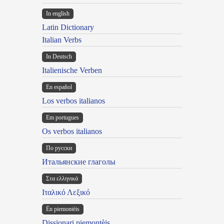
In english
Latin Dictionary
Italian Verbs
In Deutsch
Italienische Verben
En español
Los verbos italianos
Em portugues
Os verbos italianos
По русски
Итальянские глаголы
Στα ελληνικά
Ιταλικό Λεξικό
Ën piemontèis
Dissionari piemontèis