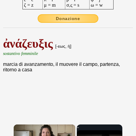
ζ = z
μ = m
σ,ς = s
ω = w
Donazione
ἀνάζευξις
[-εως, ἡ]
sostantivo femminile
marcia di avanzamento, il muovere il campo, partenza,
ritorno a casa
×