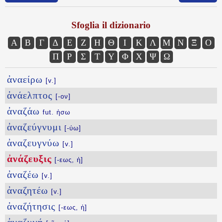
Sfoglia il dizionario
Α
Β
Γ
Δ
Ε
Ζ
Η
Θ
Ι
Κ
Λ
Μ
Ν
Ξ
Ο
Π
Ρ
Σ
Τ
Υ
Φ
Χ
Ψ
Ω
ἀναείρω
[v.]
ἀνάελπτος
[-ον]
ἀναζάω
fut. ἡσω
ἀναζεύγνυμι
[-ύω]
ἀναζευγνύω
[v.]
ἀνάζευξις
[-εως, ἡ]
ἀναζέω
[v.]
ἀναζητέω
[v.]
ἀναζήτησις
[-εως, ἡ]