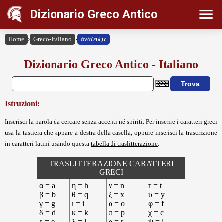
Dizionario Greco Antico
Home
›
Greco-Italiano
›
ἀνάζευξις
Dizionario Greco Antico - Italiano
Istruzioni:
Inserisci la parola da cercare senza accenti né spiriti. Per inserire i caratteri greci
usa la tastiera che appare a destra della casella, oppure inserisci la trascrizione
in caratteri latini usando questa
tabella di traslitterazione
.
TRASLITTERAZIONE CARATTERI
GRECI
α = a
η = h
ν = n
τ = t
β = b
θ = q
ξ = x
υ = y
γ = g
ι = i
ο = o
φ = f
δ = d
κ = k
π = p
χ = c
ε = e
λ = l
ρ = r
ψ = j