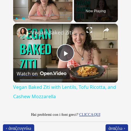
Now Playing
×
Play
Unmute
Fullscreen
Vegan Baked Ziti with Lentils, Tofu Ricotta, and Cashew Mozzarella
Play
Watch on
Video
Vegan Baked Ziti with Lentils, Tofu Ricotta, and
Cashew Mozzarella
Hai problemi con i font greci?
CLICCA QUI
‹ ἀναζευγνύω
ἀναζέω ›