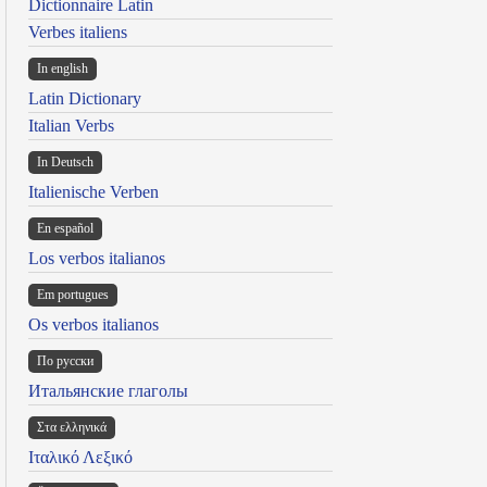
Dictionnaire Latin
Verbes italiens
In english
Latin Dictionary
Italian Verbs
In Deutsch
Italienische Verben
En español
Los verbos italianos
Em portugues
Os verbos italianos
По русски
Итальянские глаголы
Στα ελληνικά
Ιταλικό Λεξικό