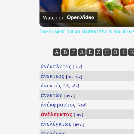
Watch on
The Easiest Italian Stuffed Shells You’ll 
Α
Β
Γ
Δ
Ε
Ζ
Η
Θ
Ι
Κ
ἀνέκπλυτος
[-ον]
ἀνεκτέος
[-α, -όν]
ἀνεκτός
[-ή, -όν]
ἀνεκτῶς
[avv.]
ἀνέκφραστος
[-ον]
ἀνέλεγκτος
[-ον]
ἀνελέγκτως
[avv.]
ἀνελέγχω