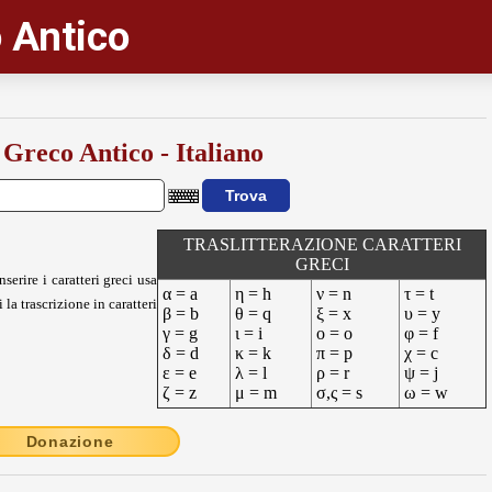
 Antico
 Greco Antico - Italiano
TRASLITTERAZIONE CARATTERI
GRECI
nserire i caratteri greci usa
α = a
η = h
ν = n
τ = t
 la trascrizione in caratteri
β = b
θ = q
ξ = x
υ = y
γ = g
ι = i
ο = o
φ = f
δ = d
κ = k
π = p
χ = c
ε = e
λ = l
ρ = r
ψ = j
ζ = z
μ = m
σ,ς = s
ω = w
Donazione