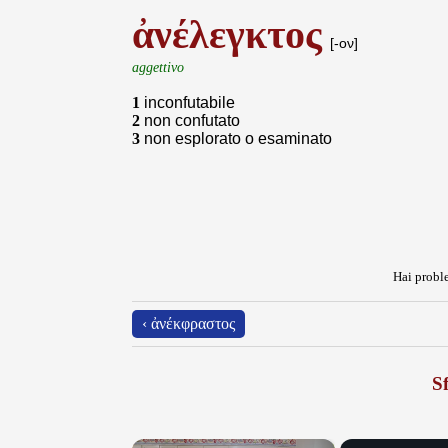
ἀνέλεγκτος
[-ον]
aggettivo
1
inconfutabile
2
non confutato
3
non esplorato o esaminato
Hai proble
‹ ἀνέκφραστος
Sf
×