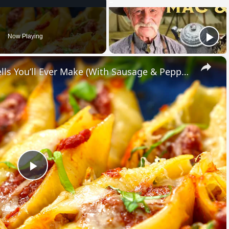
Now Playing
×
The Easiest Italian Stuffed Shells You’ll Ever Make (With Sausage & Peppers!)
Play
Video