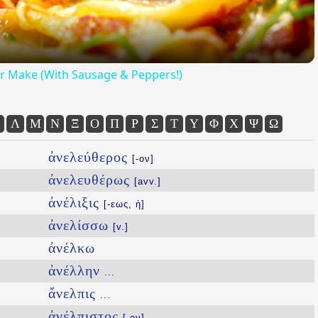
Ever Make (With Sausage & Peppers!)
Λ
Μ
Ν
Ξ
Ο
Π
Ρ
Σ
Τ
Υ
Φ
Χ
Ψ
Ω
ἀνελεύθερος
[-ον]
ἀνελευθέρως
[avv.]
ἀνέλιξις
[-εως, ἡ]
ἀνελίσσω
[v.]
ἀνέλκω
ἀνέλλην
...
ἄνελπις
...
ἀνέλπιστος
[-ον]