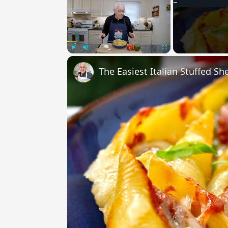
Play
Unmute
Fullscreen