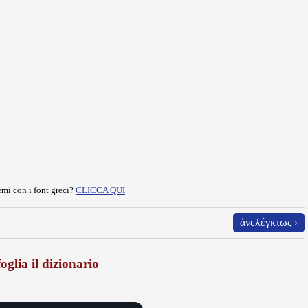
mi con i font greci?
CLICCA QUI
ἀνελέγκτως ›
oglia il dizionario