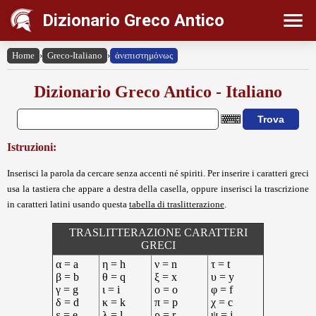
Dizionario Greco Antico
Home
›
Greco-Italiano
›
ἀνεπιστημόνως
Dizionario Greco Antico - Italiano
Istruzioni:
Inserisci la parola da cercare senza accenti né spiriti. Per inserire i caratteri greci
usa la tastiera che appare a destra della casella, oppure inserisci la trascrizione
in caratteri latini usando questa
tabella di traslitterazione
.
TRASLITTERAZIONE CARATTERI
GRECI
α = a
η = h
ν = n
τ = t
β = b
θ = q
ξ = x
υ = y
γ = g
ι = i
ο = o
φ = f
δ = d
κ = k
π = p
χ = c
ε = e
λ = l
ρ = r
ψ = j