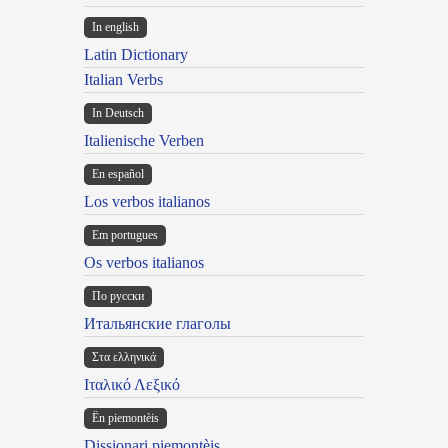
In english
Latin Dictionary
Italian Verbs
In Deutsch
Italienische Verben
En español
Los verbos italianos
Em portugues
Os verbos italianos
По русски
Итальянские глаголы
Στα ελληνικά
Ιταλικό Λεξικό
Ën piemontèis
Dissionari piemontèis