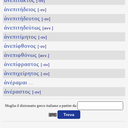
ἀνεπίτακτος
[-ον]
ἀνεπιτήδειος
[-ον]
ἀνεπιτήδευτος
[-ον]
ἀνεπιτηδεύτως
[avv.]
ἀνεπιτίμητος
[-ον]
ἀνεπίφθονος
[-ον]
ἀνεπιφθόνως
[avv.]
ἀνεπίφραστος
[-ον]
ἀνεπιχείρητος
[-ον]
ἀνέραμαι
...
ἀνέραστος
[-ον]
Sfoglia il dizionario greco italiano a partire da:
{{ID:ANEPISTHMONWS100}}