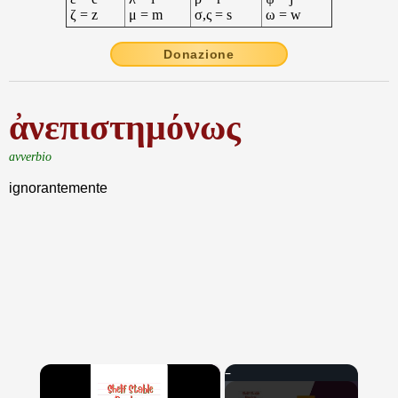
ζ = z
μ = m
σ,ς = s
ω = w
Donazione
ἀνεπιστημόνως
avverbio
ignorantemente
×