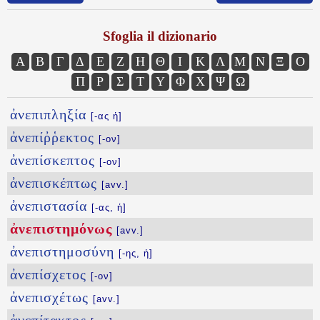
Sfoglia il dizionario
Α
Β
Γ
Δ
Ε
Ζ
Η
Θ
Ι
Κ
Λ
Μ
Ν
Ξ
Ο
Π
Ρ
Σ
Τ
Υ
Φ
Χ
Ψ
Ω
ἀνεπιπληξία
[-ας ἡ]
ἀνεπίῤῥεκτος
[-ον]
ἀνεπίσκεπτος
[-ον]
ἀνεπισκέπτως
[avv.]
ἀνεπιστασία
[-ας, ἡ]
ἀνεπιστημόνως
[avv.]
ἀνεπιστημοσύνη
[-ης, ἡ]
ἀνεπίσχετος
[-ον]
ἀνεπισχέτως
[avv.]