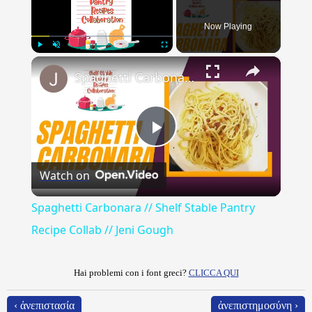
Now Playing
×
Play
Unmute
Fullscreen
Spaghetti Carbonara // Shelf Stable Pantry Recipe Collab // Jeni Gough
Play
Watch on
Video
Spaghetti Carbonara // Shelf Stable Pantry
Recipe Collab // Jeni Gough
Hai problemi con i font greci?
CLICCA QUI
‹ ἀνεπιστασία
ἀνεπιστημοσύνη ›