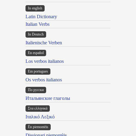
In english
Latin Dictionary
Italian Verbs
In Deutsch
Italienische Verben
En español
Los verbos italianos
Em portugues
Os verbos italianos
По русски
Итальянские глаголы
Στα ελληνικά
Ιταλικό Λεξικό
Ën piemontèis
Dissionari piemontèis