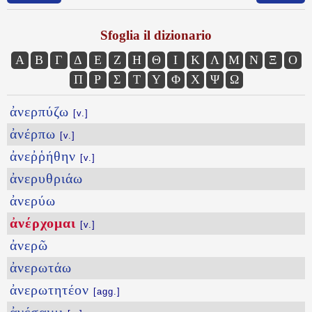
Sfoglia il dizionario
Α
Β
Γ
Δ
Ε
Ζ
Η
Θ
Ι
Κ
Λ
Μ
Ν
Ξ
Ο
Π
Ρ
Σ
Τ
Υ
Φ
Χ
Ψ
Ω
ἀνερπύζω
[v.]
ἀνέρπω
[v.]
ἀνεῤῥήθην
[v.]
ἀνερυθριάω
ἀνερύω
ἀνέρχομαι
[v.]
ἀνερῶ
ἀνερωτάω
ἀνερωτητέον
[agg.]