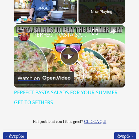
Now Playing
×
Play
Unmute
Fullscreen
PERFECT PASTA SALADS FOR YOUR SUMMER GET TOGETHERS
Play
Watch on
Video
PERFECT PASTA SALADS FOR YOUR SUMMER
GET TOGETHERS
Hai problemi con i font greci?
CLICCA QUI
‹ ἀνερύω
ἀνερῶ ›