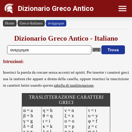
Dizionario Greco Antico
Home
›
Greco-Italiano
›
ἀνέρχομαι
Dizionario Greco Antico - Italiano
Istruzioni:
Inserisci la parola da cercare senza accenti né spiriti. Per inserire i caratteri greci
usa la tastiera che appare a destra della casella, oppure inserisci la trascrizione
in caratteri latini usando questa
tabella di traslitterazione
.
TRASLITTERAZIONE CARATTERI
GRECI
α = a
η = h
ν = n
τ = t
β = b
θ = q
ξ = x
υ = y
γ = g
ι = i
ο = o
φ = f
δ = d
κ = k
π = p
χ = c
ε = e
λ = l
ρ = r
ψ = j