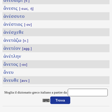
ἀνέσαιμι
[v.]
ἄνεσις
[-εως, ἡ]
ἀνέσσυτο
ἀνέστιος
[-ον]
ἀνέσχεθε
ἀνετάζω
[v.]
ἀνετέον
[agg.]
ἀνέτλην
ἄνετος
[-ον]
ἄνευ
ἄνευθε
[avv.]
Sfoglia il dizionario greco italiano a partire da:
{{ID:ANERCOMAI100}}