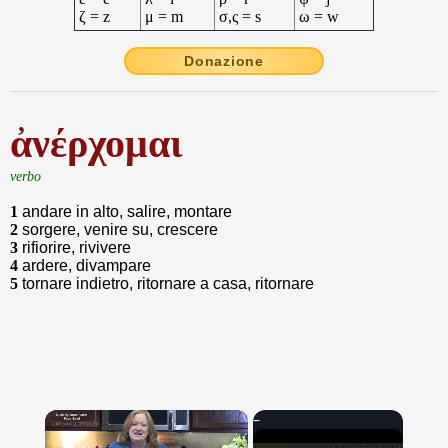
ζ = z
μ = m
σ,ς = s
ω = w
Donazione
ἀνέρχομαι
verbo
1
andare in alto, salire, montare
2
sorgere, venire su, crescere
3
rifiorire, rivivere
4
ardere, divampare
5
tornare indietro, ritornare a casa, ritornare
×