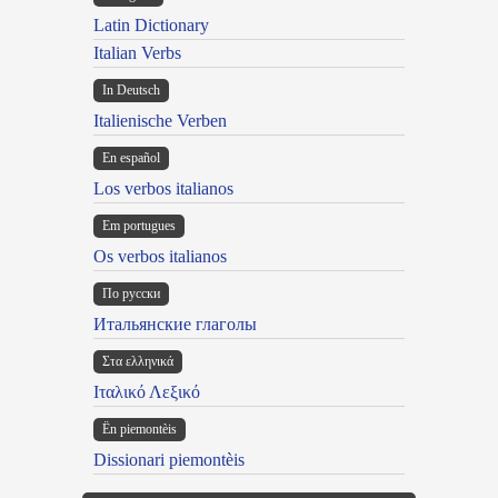
Latin Dictionary
Italian Verbs
In Deutsch
Italienische Verben
En español
Los verbos italianos
Em portugues
Os verbos italianos
По русски
Итальянские глаголы
Στα ελληνικά
Ιταλικό Λεξικό
Ën piemontèis
Dissionari piemontèis