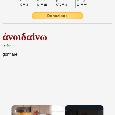
ζ = z
μ = m
σ,ς = s
ω = w
Donazione
ἀνοιδαίνω
verbo
gonfiare
×