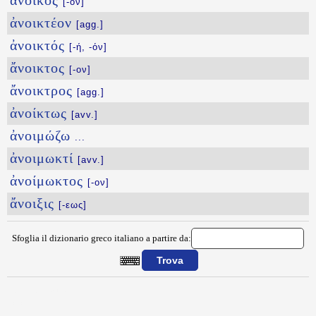
ἄνοικος
[-ον]
ἀνοικτέον
[agg.]
ἀνοικτός
[-ή, -όν]
ἄνοικτος
[-ον]
ἄνοικτρος
[agg.]
ἀνοίκτως
[avv.]
ἀνοιμώζω
...
ἀνοιμωκτί
[avv.]
ἀνοίμωκτος
[-ον]
ἄνοιξις
[-εως]
Sfoglia il dizionario greco italiano a partire da:
{{ID:ANOIDAINW100}}
---CACHE---