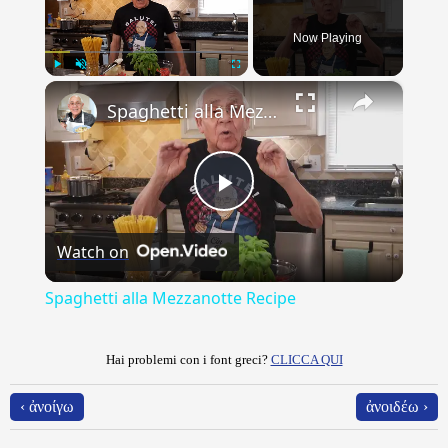
Now Playing
×
Play
Unmute
Fullscreen
Spaghetti alla Mezzanotte Recipe
Play
Watch on
Video
Spaghetti alla Mezzanotte Recipe
Hai problemi con i font greci?
CLICCA QUI
‹ ἀνοίγω
ἀνοιδέω ›