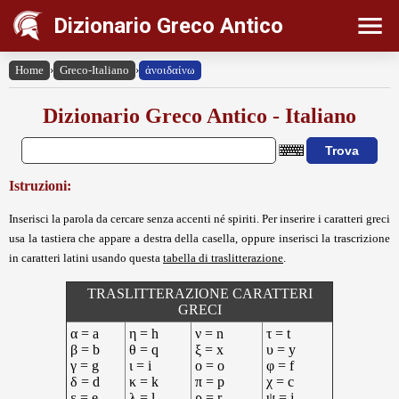
Dizionario Greco Antico
Home
›
Greco-Italiano
›
ἀνοιδαίνω
Dizionario Greco Antico - Italiano
Istruzioni:
Inserisci la parola da cercare senza accenti né spiriti. Per inserire i caratteri greci
usa la tastiera che appare a destra della casella, oppure inserisci la trascrizione
in caratteri latini usando questa
tabella di traslitterazione
.
TRASLITTERAZIONE CARATTERI
GRECI
α = a
η = h
ν = n
τ = t
β = b
θ = q
ξ = x
υ = y
γ = g
ι = i
ο = o
φ = f
δ = d
κ = k
π = p
χ = c
ε = e
λ = l
ρ = r
ψ = j