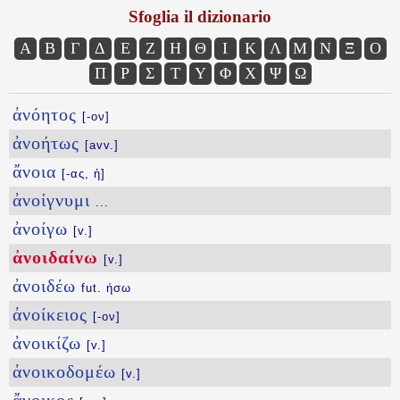
Sfoglia il dizionario
Α
Β
Γ
Δ
Ε
Ζ
Η
Θ
Ι
Κ
Λ
Μ
Ν
Ξ
Ο
Π
Ρ
Σ
Τ
Υ
Φ
Χ
Ψ
Ω
ἀνόητος
[-ον]
ἀνοήτως
[avv.]
ἄνοια
[-ας, ἡ]
ἀνοίγνυμι
...
ἀνοίγω
[v.]
ἀνοιδαίνω
[v.]
ἀνοιδέω
fut. ήσω
ἀνοίκειος
[-ον]
ἀνοικίζω
[v.]
ἀνοικοδομέω
[v.]