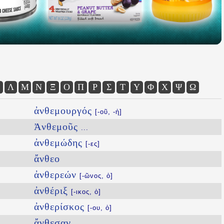
Λ
Μ
Ν
Ξ
Ο
Π
Ρ
Σ
Τ
Υ
Φ
Χ
Ψ
Ω
ἀνθεμουργός
[-οῦ, -ἡ]
Ἀνθεμοῦς
...
ἀνθεμώδης
[-ες]
ἄνθεο
ἀνθερεών
[-ῶνος, ὁ]
ἀνθέριξ
[-ικος, ὁ]
ἀνθερίσκος
[-ου, ὁ]
ἄνθεσαν