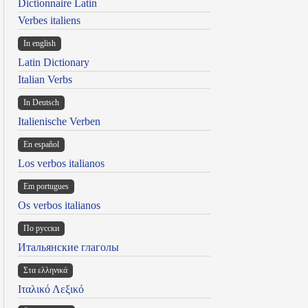
Dictionnaire Latin
Verbes italiens
In english
Latin Dictionary
Italian Verbs
In Deutsch
Italienische Verben
En español
Los verbos italianos
Em portugues
Os verbos italianos
По русски
Итальянские глаголы
Στα ελληνικά
Ιταλικό Λεξικό