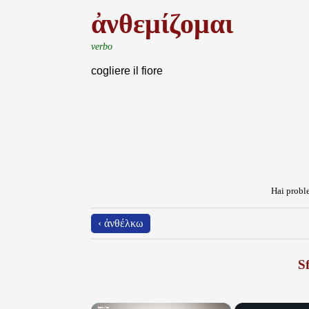
ἀνθεμίζομαι
verbo
cogliere il fiore
Hai proble
‹ ἀνθέλκω
Sf
×