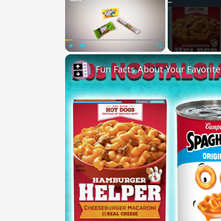
Play
Unmute
Fullscreen
Fun Facts About Your Favorit