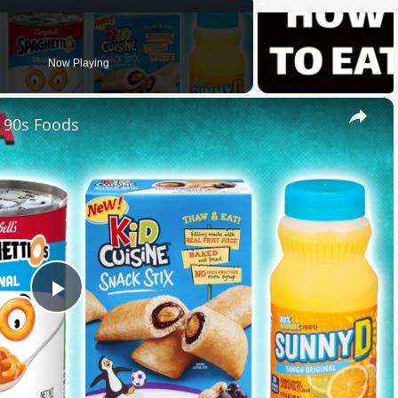
Now Playing
×
e 90s Foods
Play
Video