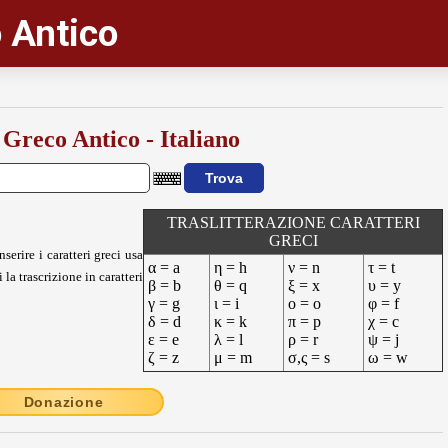
 Antico
 Greco Antico - Italiano
TRASLITTERAZIONE CARATTERI
GRECI
nserire i caratteri greci usa
α = a
η = h
ν = n
τ = t
 la trascrizione in caratteri
β = b
θ = q
ξ = x
υ = y
γ = g
ι = i
ο = o
φ = f
δ = d
κ = k
π = p
χ = c
ε = e
λ = l
ρ = r
ψ = j
ζ = z
μ = m
σ,ς = s
ω = w
Donazione