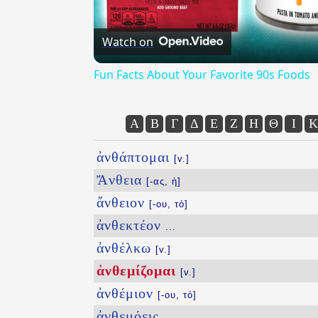
Watch on
Fun Facts About Your Favorite 90s Foods
Α
Β
Γ
Δ
Ε
Ζ
Η
Θ
Ι
Κ
ἀνθάπτομαι
[v.]
Ἄνθεια
[-ας, ἡ]
ἄνθειον
[-ου, τό]
ἀνθεκτέον
...
ἀνθέλκω
[v.]
ἀνθεμίζομαι
[v.]
ἀνθέμιον
[-ου, τό]
ἀνθεμόεις
...