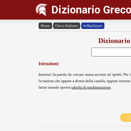
Dizionario Greco
Home
›
Greco-Italiano
›
ἀνθεμίζομαι
Dizionario
Istruzioni:
Inserisci la parola da cercare senza accenti né spiriti. Per i
la tastiera che appare a destra della casella, oppure inserisci
latini usando questa
tabella di traslitterazione
.