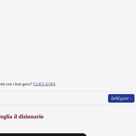
mi con i font greci?
CLICCA QUI
ἀνθέμιον ›
oglia il dizionario