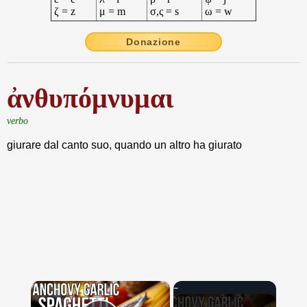
ζ = z
μ = m
σ,ς = s
ω = w
Donazione
ἀνθυπόμνυμαι
verbo
giurare dal canto suo, quando un altro ha giurato
×