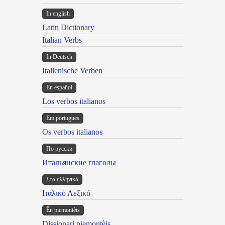
In english
Latin Dictionary
Italian Verbs
In Deutsch
Italienische Verben
En español
Los verbos italianos
Em portugues
Os verbos italianos
По русски
Итальянские глаголы
Στα ελληνικά
Ιταλικό Λεξικό
Ën piemontèis
Dissionari piemontèis