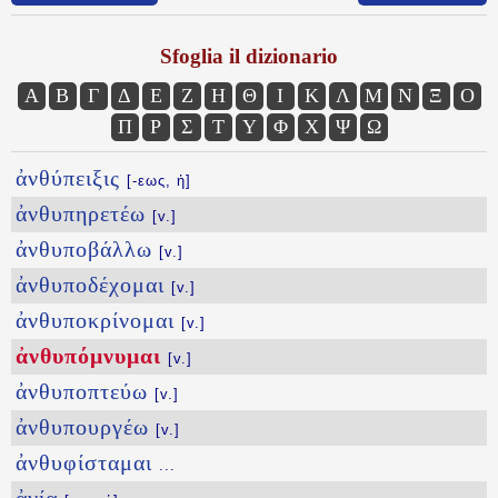
Sfoglia il dizionario
Α
Β
Γ
Δ
Ε
Ζ
Η
Θ
Ι
Κ
Λ
Μ
Ν
Ξ
Ο
Π
Ρ
Σ
Τ
Υ
Φ
Χ
Ψ
Ω
ἀνθύπειξις
[-εως, ἡ]
ἀνθυπηρετέω
[v.]
ἀνθυποβάλλω
[v.]
ἀνθυποδέχομαι
[v.]
ἀνθυποκρίνομαι
[v.]
ἀνθυπόμνυμαι
[v.]
ἀνθυποπτεύω
[v.]
ἀνθυπουργέω
[v.]
ἀνθυφίσταμαι
...