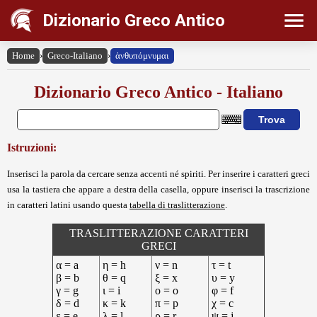
Dizionario Greco Antico
Home
›
Greco-Italiano
›
ἀνθυπόμνυμαι
Dizionario Greco Antico - Italiano
Istruzioni:
Inserisci la parola da cercare senza accenti né spiriti. Per inserire i caratteri greci
usa la tastiera che appare a destra della casella, oppure inserisci la trascrizione
in caratteri latini usando questa
tabella di traslitterazione
.
TRASLITTERAZIONE CARATTERI
GRECI
α = a
η = h
ν = n
τ = t
β = b
θ = q
ξ = x
υ = y
γ = g
ι = i
ο = o
φ = f
δ = d
κ = k
π = p
χ = c
ε = e
λ = l
ρ = r
ψ = j