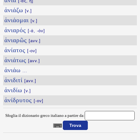
ἀνία
[-ας, ἡ]
ἀνιάζω
[v.]
ἀνιάομαι
[v.]
ἀνιαρός
[-ά, -όν]
ἀνιαρῶς
[avv.]
ἀνίατος
[-ον]
ἀνιάτως
[avv.]
ἀνιάω
...
ἀνιδιτί
[avv.]
ἀνιδίω
[v.]
ἀνίδρυτος
[-ον]
Sfoglia il dizionario greco italiano a partire da:
{{ID:ANQYPOMNYMAI100}}