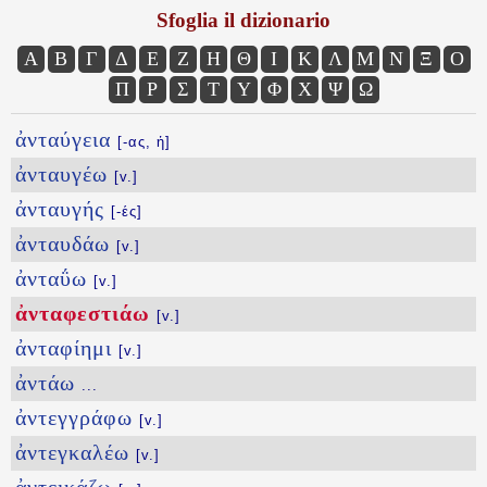
Sfoglia il dizionario
Α
Β
Γ
Δ
Ε
Ζ
Η
Θ
Ι
Κ
Λ
Μ
Ν
Ξ
Ο
Π
Ρ
Σ
Τ
Υ
Φ
Χ
Ψ
Ω
ἀνταύγεια
[-ας, ἡ]
ἀνταυγέω
[v.]
ἀνταυγής
[-ές]
ἀνταυδάω
[v.]
ἀνταΰω
[v.]
ἀνταφεστιάω
[v.]
ἀνταφίημι
[v.]
ἀντάω
...
ἀντεγγράφω
[v.]
ἀντεγκαλέω
[v.]