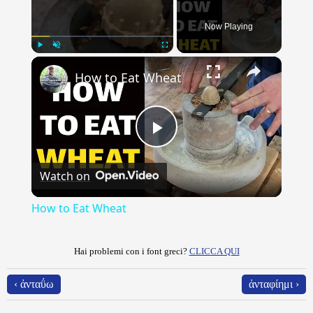
Now Playing
×
Play
Unmute
Fullscreen
How to Eat Wheat
Play
Watch on
Video
How to Eat Wheat
Hai problemi con i font greci?
CLICCA QUI
‹ ἀνταΰω
ἀνταφίημι ›