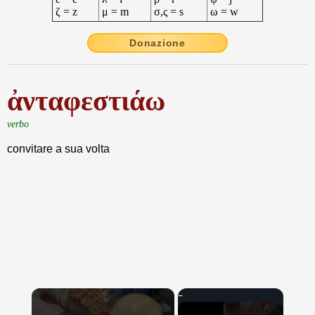
ζ = z
μ = m
σ,ς = s
ω = w
Donazione
ἀνταφεστιάω
verbo
convitare a sua volta
×