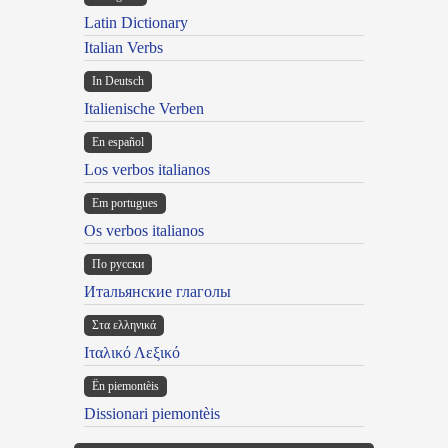
Latin Dictionary
Italian Verbs
In Deutsch
Italienische Verben
En español
Los verbos italianos
Em portugues
Os verbos italianos
По русски
Итальянские глаголы
Στα ελληνικά
Ιταλικό Λεξικό
Ën piemontèis
Dissionari piemontèis