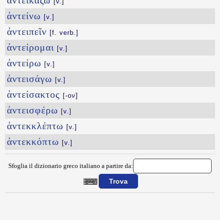
ἀντεικάζω
[v.]
ἀντείνω
[v.]
ἀντειπεῖν
[f. verb.]
ἀντείρομαι
[v.]
ἀντείρω
[v.]
ἀντεισάγω
[v.]
ἀντείσακτος
[-ον]
ἀντεισφέρω
[v.]
ἀντεκκλέπτω
[v.]
ἀντεκκόπτω
[v.]
Sfoglia il dizionario greco italiano a partire da:
{{ID:ANTAFESTIAW100}}
---CACHE---