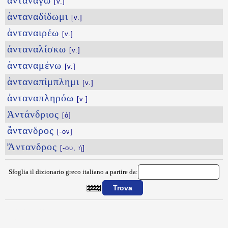
ἀντανάγω
[v.]
ἀνταναδίδωμι
[v.]
ἀνταναιρέω
[v.]
ἀνταναλίσκω
[v.]
ἀνταναμένω
[v.]
ἀνταναπίμπλημι
[v.]
ἀνταναπληρόω
[v.]
Ἀντάνδριος
[ὁ]
ἄντανδρος
[-ον]
Ἄντανδρος
[-ου, ἡ]
Sfoglia il dizionario greco italiano a partire da:
{{ID:ANTALLASSW100}}
---CACHE---