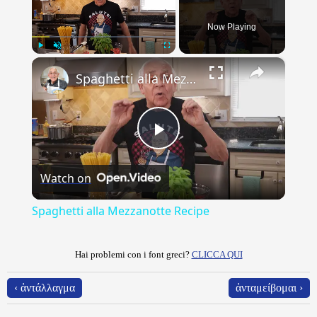
Now Playing
×
Play
Unmute
Fullscreen
Spaghetti alla Mezzanotte Recipe
Play
Watch on
Video
Spaghetti alla Mezzanotte Recipe
Hai problemi con i font greci?
CLICCA QUI
‹ ἀντάλλαγμα
ἀνταμείβομαι ›