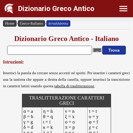
Dizionario Greco Antico
Home
›
Greco-Italiano
›
ἀνταλλάσσω
Dizionario Greco Antico - Italiano
Istruzioni:
Inserisci la parola da cercare senza accenti né spiriti. Per inserire i caratteri greci
usa la tastiera che appare a destra della casella, oppure inserisci la trascrizione
in caratteri latini usando questa
tabella di traslitterazione
.
TRASLITTERAZIONE CARATTERI
GRECI
α = a
η = h
ν = n
τ = t
β = b
θ = q
ξ = x
υ = y
γ = g
ι = i
ο = o
φ = f
δ = d
κ = k
π = p
χ = c
ε = e
λ = l
ρ = r
ψ = j