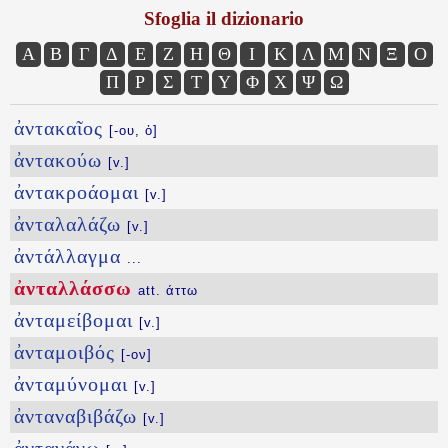
Sfoglia il dizionario
Α
Β
Γ
Δ
Ε
Ζ
Η
Θ
Ι
Κ
Λ
Μ
Ν
Ξ
Ο
Π
Ρ
Σ
Τ
Υ
Φ
Χ
Ψ
Ω
ἀντακαῖος
[-ου, ὁ]
ἀντακούω
[v.]
ἀντακροάομαι
[v.]
ἀνταλαλάζω
[v.]
ἀντάλλαγμα
...
ἀνταλλάσσω
att. άττω
ἀνταμείβομαι
[v.]
ἀνταμοιβός
[-ον]
ἀνταμύνομαι
[v.]
ἀνταναβιβάζω
[v.]