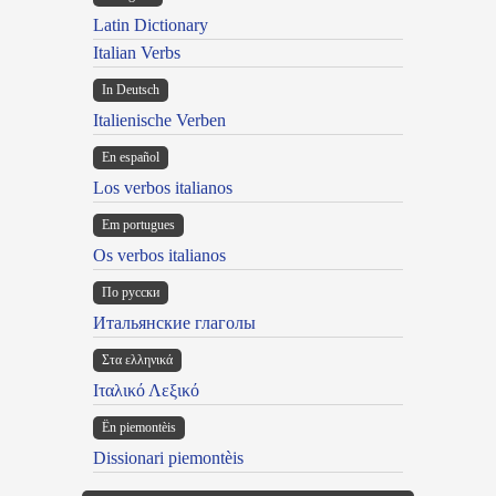
Latin Dictionary
Italian Verbs
In Deutsch
Italienische Verben
En español
Los verbos italianos
Em portugues
Os verbos italianos
По русски
Итальянские глаголы
Στα ελληνικά
Ιταλικό Λεξικό
Ën piemontèis
Dissionari piemontèis