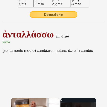
ζ = z
μ = m
σ,ς = s
ω = w
Donazione
ἀνταλλάσσω
att. άττω
verbo
(solitamente medio) cambiare, mutare, dare in cambio
×