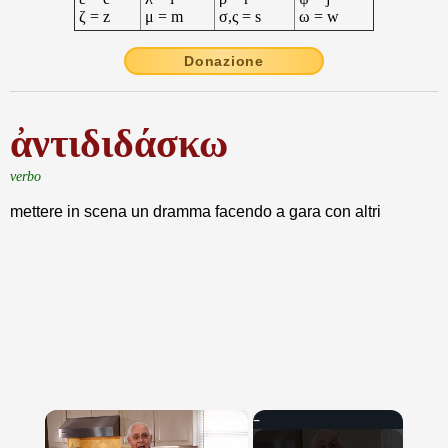
ζ = z
μ = m
σ,ς = s
ω = w
Donazione
ἀντιδιδάσκω
verbo
mettere in scena un dramma facendo a gara con altri
×