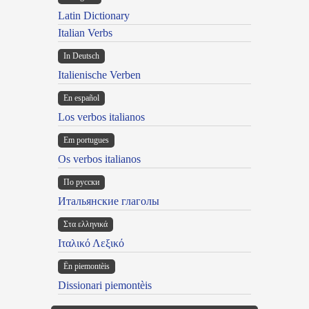
Latin Dictionary
Italian Verbs
In Deutsch
Italienische Verben
En español
Los verbos italianos
Em portugues
Os verbos italianos
По русски
Итальянские глаголы
Στα ελληνικά
Ιταλικό Λεξικό
Ën piemontèis
Dissionari piemontèis