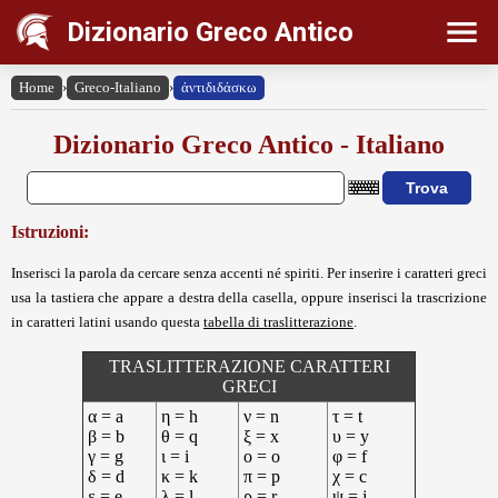
Dizionario Greco Antico
Home
›
Greco-Italiano
›
ἀντιδιδάσκω
Dizionario Greco Antico - Italiano
Istruzioni:
Inserisci la parola da cercare senza accenti né spiriti. Per inserire i caratteri greci
usa la tastiera che appare a destra della casella, oppure inserisci la trascrizione
in caratteri latini usando questa
tabella di traslitterazione
.
TRASLITTERAZIONE CARATTERI
GRECI
α = a
η = h
ν = n
τ = t
β = b
θ = q
ξ = x
υ = y
γ = g
ι = i
ο = o
φ = f
δ = d
κ = k
π = p
χ = c
ε = e
λ = l
ρ = r
ψ = j