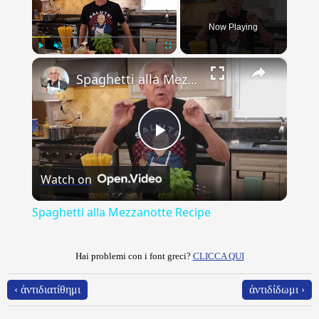
Now Playing
×
Play
Unmute
Fullscreen
Spaghetti alla Mezzanotte Recipe
Play
Watch on
Video
Spaghetti alla Mezzanotte Recipe
Hai problemi con i font greci?
CLICCA QUI
‹ ἀντιδιατίθημι
ἀντιδίδωμι ›