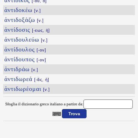
ἀντίδικος
[-ου, ὁ]
ἀντιδοκέω
[v.]
ἀντιδοξάζω
[v.]
ἀντίδοσις
[-εως, ἡ]
ἀντιδουλεύω
[v.]
ἀντίδουλος
[-ον]
ἀντίδουπος
[-ον]
ἀντιδράω
[v.]
ἀντιδωρεά
[-ᾶς, ἡ]
ἀντιδωρέομαι
[v.]
Sfoglia il dizionario greco italiano a partire da:
{{ID:ANTIDIDASKW100}}
---CACHE---