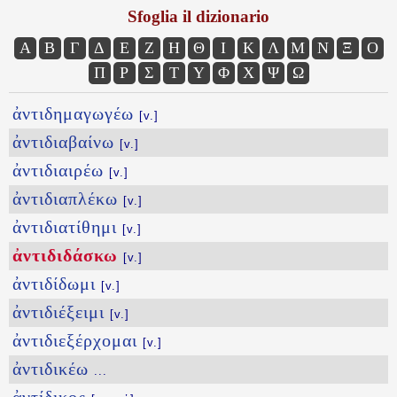
Sfoglia il dizionario
Α
Β
Γ
Δ
Ε
Ζ
Η
Θ
Ι
Κ
Λ
Μ
Ν
Ξ
Ο
Π
Ρ
Σ
Τ
Υ
Φ
Χ
Ψ
Ω
ἀντιδημαγωγέω
[v.]
ἀντιδιαβαίνω
[v.]
ἀντιδιαιρέω
[v.]
ἀντιδιαπλέκω
[v.]
ἀντιδιατίθημι
[v.]
ἀντιδιδάσκω
[v.]
ἀντιδίδωμι
[v.]
ἀντιδιέξειμι
[v.]
ἀντιδιεξέρχομαι
[v.]
ἀντιδικέω
...