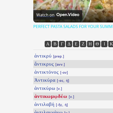
Watch on
PERFECT PASTA SALADS FOR YOUR SUMM
Α
Β
Γ
Δ
Ε
Ζ
Η
Θ
Ι
Κ
ἀντικρύ
[prep.]
ἄντικρυς
[avv.]
ἀντικτόνος
[-ον]
Ἀντικύρα
[-ας, ἡ]
ἀντικύρω
[v.]
ἀντικωμῳδέω
[v.]
ἀντιλαβή
[-ῆς, ἡ]
ἀντιλαγχάνω
[v.]