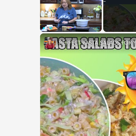
Play
Unmute
Fullscreen
PERFECT PASTA SALADS FOR