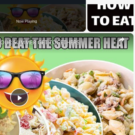
Now Playing
×
 YOUR SUMMER GET TOGETHERS
Play
Video