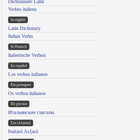
Dictionnaire Latin
Verbes italiens
In english
Latin Dictionary
Italian Verbs
In Deutsch
Italienische Verben
En español
Los verbos italianos
Em portugues
Os verbos italianos
По русски
Итальянские глаголы
Στα ελληνικά
Ιταλικό Λεξικό