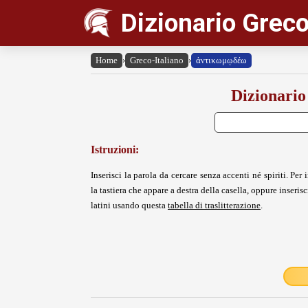
Dizionario Greco
Home
›
Greco-Italiano
›
ἀντικωμῳδέω
Dizionario
Istruzioni:
Inserisci la parola da cercare senza accenti né spiriti. Per i
la tastiera che appare a destra della casella, oppure inserisci
latini usando questa
tabella di traslitterazione
.