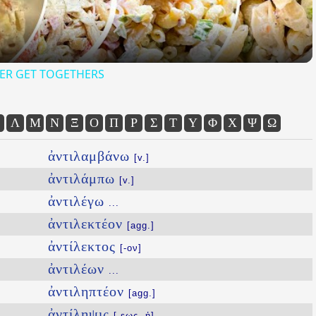
ER GET TOGETHERS
Λ
Μ
Ν
Ξ
Ο
Π
Ρ
Σ
Τ
Υ
Φ
Χ
Ψ
Ω
ἀντιλαμβάνω
[v.]
ἀντιλάμπω
[v.]
ἀντιλέγω
...
ἀντιλεκτέον
[agg.]
ἀντίλεκτος
[-ον]
ἀντιλέων
...
ἀντιληπτέον
[agg.]
ἀντίληψις
[-εως, ἡ]