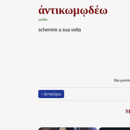
ἀντικωμῳδέω
verbo
schernire a sua volta
Hai proble
‹ ἀντικύρω
Sf
×