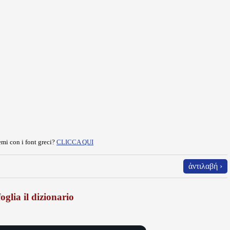
mi con i font greci?
CLICCA QUI
ἀντιλαβή ›
oglia il dizionario