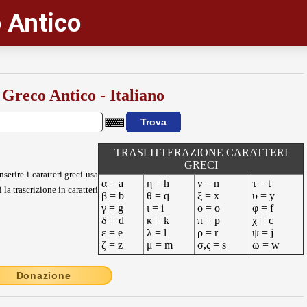
 Antico
 Greco Antico - Italiano
TRASLITTERAZIONE CARATTERI
GRECI
nserire i caratteri greci usa
α = a
η = h
ν = n
τ = t
 la trascrizione in caratteri
β = b
θ = q
ξ = x
υ = y
γ = g
ι = i
ο = o
φ = f
δ = d
κ = k
π = p
χ = c
ε = e
λ = l
ρ = r
ψ = j
ζ = z
μ = m
σ,ς = s
ω = w
Donazione