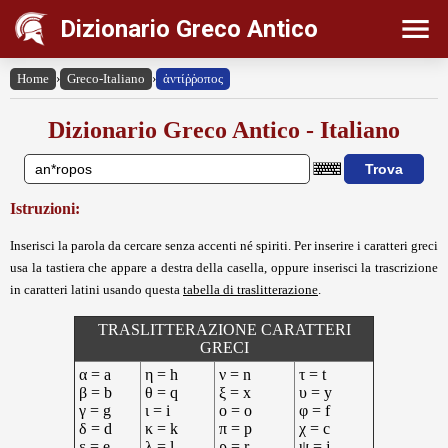
Dizionario Greco Antico
Home
›
Greco-Italiano
›
ἀντίῤῥοπος
Dizionario Greco Antico - Italiano
Istruzioni:
Inserisci la parola da cercare senza accenti né spiriti. Per inserire i caratteri greci
usa la tastiera che appare a destra della casella, oppure inserisci la trascrizione
in caratteri latini usando questa
tabella di traslitterazione
.
TRASLITTERAZIONE CARATTERI
GRECI
α = a
η = h
ν = n
τ = t
β = b
θ = q
ξ = x
υ = y
γ = g
ι = i
ο = o
φ = f
δ = d
κ = k
π = p
χ = c
ε = e
λ = l
ρ = r
ψ = j