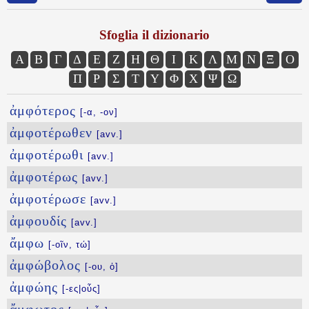
Sfoglia il dizionario
Α
Β
Γ
Δ
Ε
Ζ
Η
Θ
Ι
Κ
Λ
Μ
Ν
Ξ
Ο
Π
Ρ
Σ
Τ
Υ
Φ
Χ
Ψ
Ω
ἀμφότερος
[-α, -ον]
ἀμφοτέρωθεν
[avv.]
ἀμφοτέρωθι
[avv.]
ἀμφοτέρως
[avv.]
ἀμφοτέρωσε
[avv.]
ἀμφουδίς
[avv.]
ἄμφω
[-οῖν, τώ]
ἀμφώβολος
[-ου, ὁ]
ἀμφώης
[-ες|οὖς]