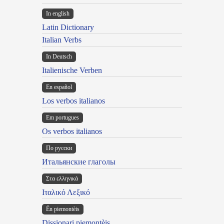
In english
Latin Dictionary
Italian Verbs
In Deutsch
Italienische Verben
En español
Los verbos italianos
Em portugues
Os verbos italianos
По русски
Итальянские глаголы
Στα ελληνικά
Ιταλικό Λεξικό
Ën piemontèis
Dissionari piemontèis