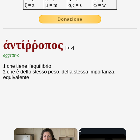
ζ = z
μ = m
σ,ς = s
ω = w
Donazione
ἀντίῤῥοπος
[-ον]
aggettivo
1
che tiene l'equilibrio
2
che è dello stesso peso, della stessa importanza,
equivalente
×