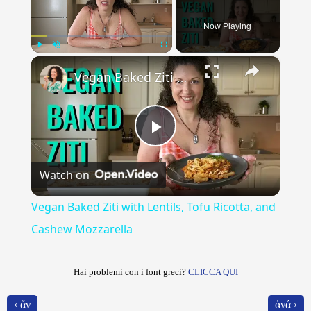
Now Playing
×
Play
Unmute
Fullscreen
Vegan Baked Ziti with Lentils, Tofu Ricotta, and Cashew Mozzarella
Play
Watch on
Video
Vegan Baked Ziti with Lentils, Tofu Ricotta, and
Cashew Mozzarella
Hai problemi con i font greci?
CLICCA QUI
‹ ἄν
ἀνά ›