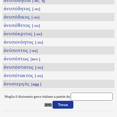
ἀνυποδησία
[-ας, ἡ]
ἀνυπόδητος
[-ον]
ἀνυπόδικος
[-ον]
ἀνυπόθετος
[-ον]
ἀνυπόκριτος
[-ον]
ἀνυπονόητος
[-ον]
ἀνύποπτος
[-ον]
ἀνυπόπτως
[avv.]
ἀνυπόστατος
[-ον]
ἀνυπότακτος
[-ον]
ἀνυσιεργός
[agg.]
Sfoglia il dizionario greco italiano a partire da:
{{ID:ANYPARKTOS100}}