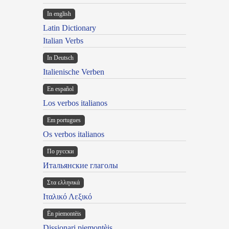
In english
Latin Dictionary
Italian Verbs
In Deutsch
Italienische Verben
En español
Los verbos italianos
Em portugues
Os verbos italianos
По русски
Итальянские глаголы
Στα ελληνικά
Ιταλικό Λεξικό
Ën piemontèis
Dissionari piemontèis