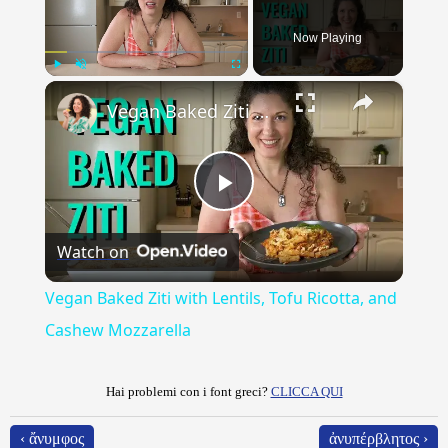
Now Playing
×
Play
Unmute
Fullscreen
Vegan Baked Ziti with Lentils, Tofu Ricotta, and Cashew Mozzarella
Play
Watch on
Video
Vegan Baked Ziti with Lentils, Tofu Ricotta, and
Cashew Mozzarella
Hai problemi con i font greci?
CLICCA QUI
‹ ἄνυμφος
ἀνυπέρβλητος ›