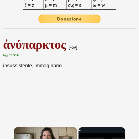
ζ = z
μ = m
σ,ς = s
ω = w
Donazione
ἀνύπαρκτος
[-ον]
aggettivo
insussistente, immaginario
×