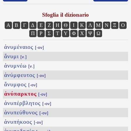
Sfoglia il dizionario
Α
Β
Γ
Δ
Ε
Ζ
Η
Θ
Ι
Κ
Λ
Μ
Ν
Ξ
Ο
Π
Ρ
Σ
Τ
Υ
Φ
Χ
Ψ
Ω
ἀνυμέναιος
[-ον]
ἄνυμι
[v.]
ἀνυμνέω
[v.]
ἀνύμφευτος
[-ον]
ἄνυμφος
[-ον]
ἀνύπαρκτος
[-ον]
ἀνυπέρβλητος
[-ον]
ἀνυπεύθυνος
[-ον]
ἀνυπήκοος
[-ον]