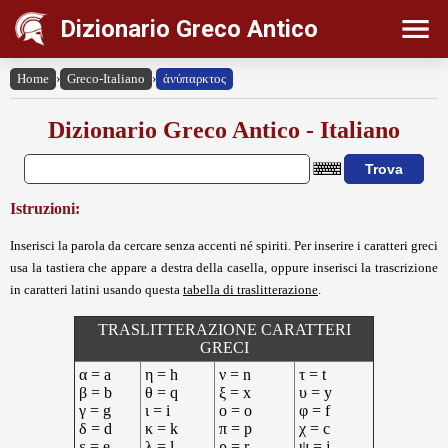
Dizionario Greco Antico
Home
›
Greco-Italiano
›
ἀνύπαρκτος
Dizionario Greco Antico - Italiano
Istruzioni:
Inserisci la parola da cercare senza accenti né spiriti. Per inserire i caratteri greci
usa la tastiera che appare a destra della casella, oppure inserisci la trascrizione
in caratteri latini usando questa
tabella di traslitterazione
.
TRASLITTERAZIONE CARATTERI
GRECI
α = a
η = h
ν = n
τ = t
β = b
θ = q
ξ = x
υ = y
γ = g
ι = i
ο = o
φ = f
δ = d
κ = k
π = p
χ = c
ε = e
λ = l
ρ = r
ψ = j