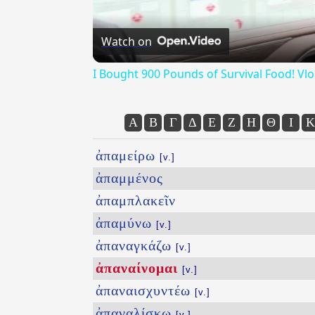
Watch on
I Bought 900 Pounds of Survival Food! Vl
Α
Β
Γ
Δ
Ε
Ζ
Η
Θ
Ι
Κ
ἀπαμείρω
[v.]
ἀπαμμένος
ἀπαμπλακεῖν
ἀπαμύνω
[v.]
ἀπαναγκάζω
[v.]
ἀπαναίνομαι
[v.]
ἀπαναισχυντέω
[v.]
ἀπαναλίσκω
[v.]