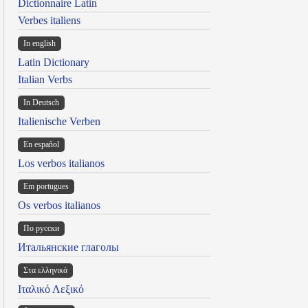
Dictionnaire Latin
Verbes italiens
In english
Latin Dictionary
Italian Verbs
In Deutsch
Italienische Verben
En español
Los verbos italianos
Em portugues
Os verbos italianos
По русски
Итальянские глаголы
Στα ελληνικά
Ιταλικό Λεξικό