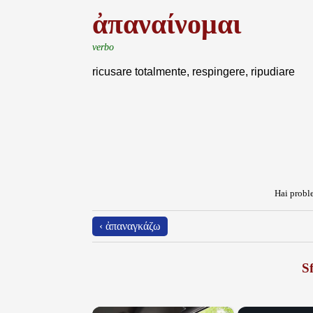
ἀπαναίνομαι
verbo
ricusare totalmente, respingere, ripudiare
Hai proble
‹ ἀπαναγκάζω
Sf
×