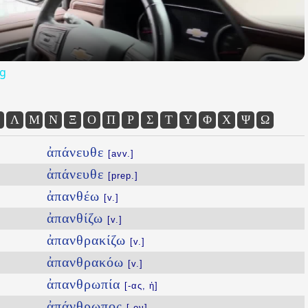
og
Λ
Μ
Ν
Ξ
Ο
Π
Ρ
Σ
Τ
Υ
Φ
Χ
Ψ
Ω
ἀπάνευθε
[avv.]
ἀπάνευθε
[prep.]
ἀπανθέω
[v.]
ἀπανθίζω
[v.]
ἀπανθρακίζω
[v.]
ἀπανθρακόω
[v.]
ἀπανθρωπία
[-ας, ἡ]
ἀπάνθρωπος
[-ον]