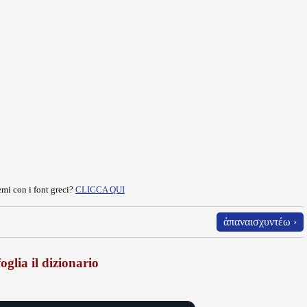
mi con i font greci?
CLICCA QUI
ἀπαναισχυντέω ›
oglia il dizionario