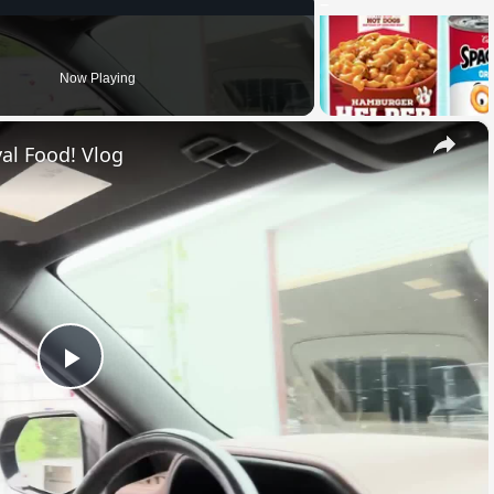
Now Playing
×
al Food! Vlog
Play
Video