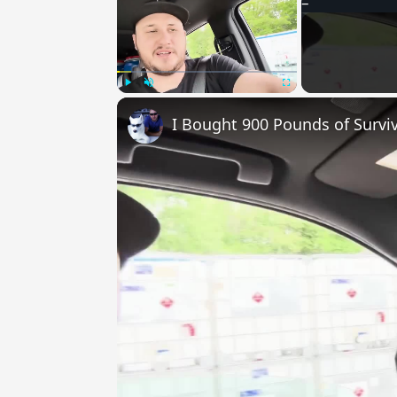
Play
Unmute
Fullscreen
I Bought 900 Pounds of Surviv