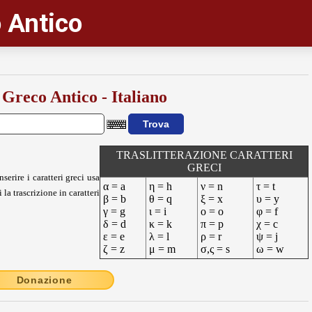
 Antico
 Greco Antico - Italiano
TRASLITTERAZIONE CARATTERI
GRECI
nserire i caratteri greci usa
α = a
η = h
ν = n
τ = t
 la trascrizione in caratteri
β = b
θ = q
ξ = x
υ = y
γ = g
ι = i
ο = o
φ = f
δ = d
κ = k
π = p
χ = c
ε = e
λ = l
ρ = r
ψ = j
ζ = z
μ = m
σ,ς = s
ω = w
Donazione