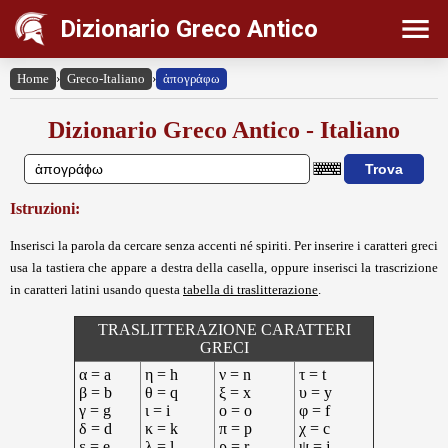
Dizionario Greco Antico
Home
›
Greco-Italiano
›
ἀπογράφω
Dizionario Greco Antico - Italiano
Istruzioni:
Inserisci la parola da cercare senza accenti né spiriti. Per inserire i caratteri greci
usa la tastiera che appare a destra della casella, oppure inserisci la trascrizione
in caratteri latini usando questa
tabella di traslitterazione
.
TRASLITTERAZIONE CARATTERI
GRECI
α = a
η = h
ν = n
τ = t
β = b
θ = q
ξ = x
υ = y
γ = g
ι = i
ο = o
φ = f
δ = d
κ = k
π = p
χ = c
ε = e
λ = l
ρ = r
ψ = j