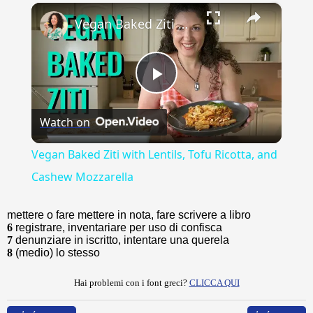
×
Play
Unmute
Fullscreen
Vegan Baked Ziti with Lentils, Tofu Ricotta, and Cashew Mozzarella
Play
Watch on
Video
Vegan Baked Ziti with Lentils, Tofu Ricotta, and
Cashew Mozzarella
mettere o fare mettere in nota, fare scrivere a libro
6
registrare, inventariare per uso di confisca
7
denunziare in iscritto, intentare una querela
8
(medio) lo stesso
Hai problemi con i font greci?
CLICCA QUI