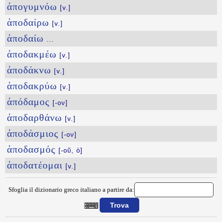
ἀπογυμνόω
[v.]
ἀποδαίρω
[v.]
ἀποδαίω
...
ἀποδακμέω
[v.]
ἀποδάκνω
[v.]
ἀποδακρύω
[v.]
ἀπόδαμος
[-ον]
ἀποδαρθάνω
[v.]
ἀποδάσμιος
[-ον]
ἀποδασμός
[-οῦ, ὁ]
ἀποδατέομαι
[v.]
Sfoglia il dizionario greco italiano a partire da: