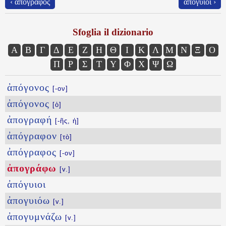
‹ ἀπόγραφος
ἀπόγυιοι ›
Sfoglia il dizionario
Α
Β
Γ
Δ
Ε
Ζ
Η
Θ
Ι
Κ
Λ
Μ
Ν
Ξ
Ο
Π
Ρ
Σ
Τ
Υ
Φ
Χ
Ψ
Ω
ἀπόγονος
[-ον]
ἀπόγονος
[ὁ]
ἀπογραφή
[-ῆς, ἡ]
ἀπόγραφον
[τὸ]
ἀπόγραφος
[-ον]
ἀπογράφω
[v.]
ἀπόγυιοι
ἀπογυιόω
[v.]
ἀπογυμνάζω
[v.]