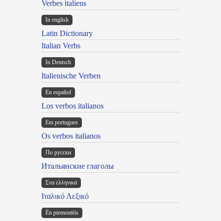
Verbes italiens
In english
Latin Dictionary
Italian Verbs
In Deutsch
Italienische Verben
En español
Los verbos italianos
Em portugues
Os verbos italianos
По русски
Итальянские глаголы
Στα ελληνικά
Ιταλικό Λεξικό
Ën piemontèis