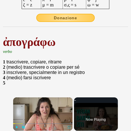
ζ = z
μ = m
σ,ς = s
ω = w
Donazione
ἀπογράφω
verbo
1
trascrivere, copiare, ritrarre
2
(medio) trascrivere o copiare per sé
3
inscrivere, specialmente in un registro
4
(medio) farsi iscrivere
5
×
Now Playing