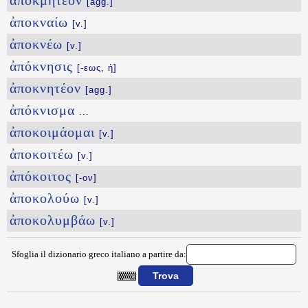
ἀποκμητέον
[agg.]
ἀποκναίω
[v.]
ἀποκνέω
[v.]
ἀπόκνησις
[-εως, ἡ]
ἀποκνητέον
[agg.]
ἀπόκνισμα
...
ἀποκοιμάομαι
[v.]
ἀποκοιτέω
[v.]
ἀπόκοιτος
[-ον]
ἀποκολούω
[v.]
ἀποκολυμβάω
[v.]
Sfoglia il dizionario greco italiano a partire da:
{{ID:APOKLHSIS100}}