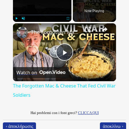
Now Playing
×
Play
Unmute
Fullscreen
The Forgotten Mac & Cheese That Fed Civil War Soldiers
Play
Watch on
Video
The Forgotten Mac & Cheese That Fed Civil War
Soldiers
Hai problemi con i font greci?
CLICCA QUI
‹ ἀποκλήρωσις
ἀποκλίνω ›