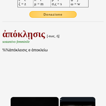
ζ = z
μ = m
σ,ς = s
ω = w
Donazione
ἀπόκλῃσις
[-εως, ἡ]
sostantivo femminile
%%ἀπόκλεισις e ἀποκλείω
×