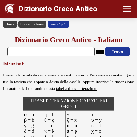
Dizionario Greco Antico
Home
›
Greco-Italiano
›
ἀπόκλῃσις
Dizionario Greco Antico - Italiano
Istruzioni:
Inserisci la parola da cercare senza accenti né spiriti. Per inserire i caratteri greci
usa la tastiera che appare a destra della casella, oppure inserisci la trascrizione
in caratteri latini usando questa
tabella di traslitterazione
.
TRASLITTERAZIONE CARATTERI
GRECI
α = a
η = h
ν = n
τ = t
β = b
θ = q
ξ = x
υ = y
γ = g
ι = i
ο = o
φ = f
δ = d
κ = k
π = p
χ = c
ε = e
λ = l
ρ = r
ψ = j