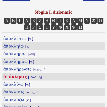
Sfoglia il dizionario
Α
Β
Γ
Δ
Ε
Ζ
Η
Θ
Ι
Κ
Λ
Μ
Ν
Ξ
Ο
Π
Ρ
Σ
Τ
Υ
Φ
Χ
Ψ
Ω
ἀποκλέπτω
[v.]
ἀποκληίω
[v.]
ἀπόκληρος
[-ον]
ἀποκληρόω
[v.]
ἀποκλήρωσις
[-εως, ἡ]
ἀπόκλῃσις
[-εως, ἡ]
ἀποκλίνω
[v.]
ἀπόκλισις
[-εως, ἡ]
ἀποκλύζω
[v.]