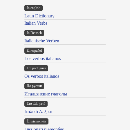
In english
Latin Dictionary
Italian Verbs
In Deutsch
Italienische Verben
En español
Los verbos italianos
Em portugues
Os verbos italianos
По русски
Итальянские глаголы
Στα ελληνικά
Ιταλικό Λεξικό
Ën piemontèis
Dissionari piemontèis