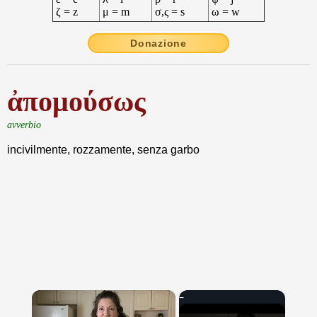
ζ = z
μ = m
σ,ς = s
ω = w
Donazione
ἀπομούσως
avverbio
incivilmente, rozzamente, senza garbo
×