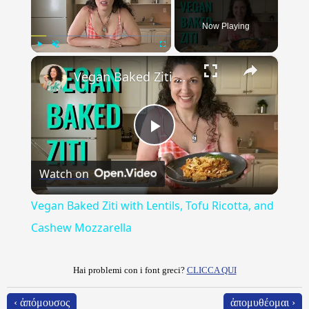
Now Playing
×
Play
Unmute
Fullscreen
Vegan Baked Ziti with Lentils, Tofu Ricotta, and Cashew Mozzarella
Play
Watch on
Video
Vegan Baked Ziti with Lentils, Tofu Ricotta, and
Cashew Mozzarella
Hai problemi con i font greci?
CLICCA QUI
‹ ἀπόμουσος
ἀπομυθέομαι ›