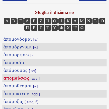
Sfoglia il dizionario
Α
Β
Γ
Δ
Ε
Ζ
Η
Θ
Ι
Κ
Λ
Μ
Ν
Ξ
Ο
Π
Ρ
Σ
Τ
Υ
Φ
Χ
Ψ
Ω
ἀπομονόομαι
[v.]
ἀπομόργνυμι
[v.]
ἀπομορφόω
[v.]
ἀπομοσία
ἀπόμουσος
[-ον]
ἀπομούσως
[avv.]
ἀπομυθέομαι
[v.]
ἀπομυκτέον
[agg.]
ἀπόμυξις
[-εως, ἡ]