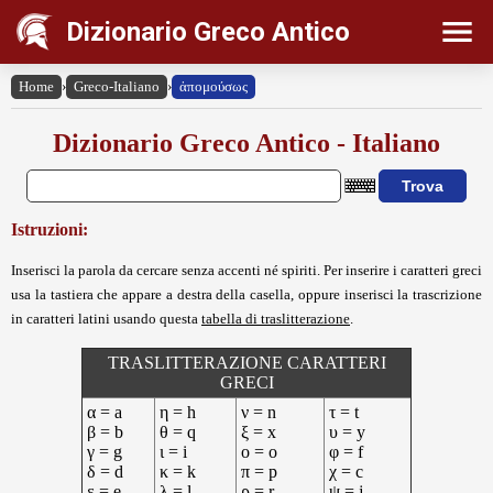
Dizionario Greco Antico
Home
›
Greco-Italiano
›
ἀπομούσως
Dizionario Greco Antico - Italiano
Istruzioni:
Inserisci la parola da cercare senza accenti né spiriti. Per inserire i caratteri greci
usa la tastiera che appare a destra della casella, oppure inserisci la trascrizione
in caratteri latini usando questa
tabella di traslitterazione
.
TRASLITTERAZIONE CARATTERI
GRECI
α = a
η = h
ν = n
τ = t
β = b
θ = q
ξ = x
υ = y
γ = g
ι = i
ο = o
φ = f
δ = d
κ = k
π = p
χ = c
ε = e
λ = l
ρ = r
ψ = j