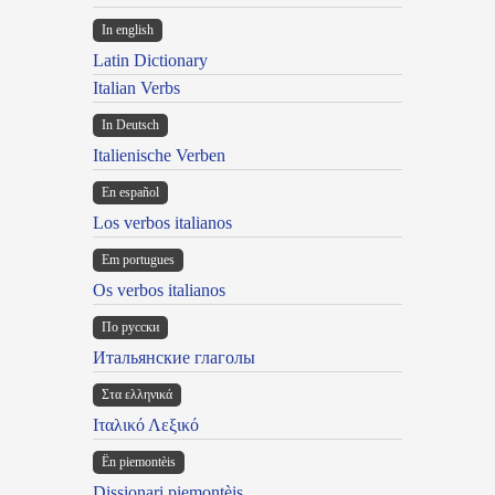
In english
Latin Dictionary
Italian Verbs
In Deutsch
Italienische Verben
En español
Los verbos italianos
Em portugues
Os verbos italianos
По русски
Итальянские глаголы
Στα ελληνικά
Ιταλικό Λεξικό
Ën piemontèis
Dissionari piemontèis