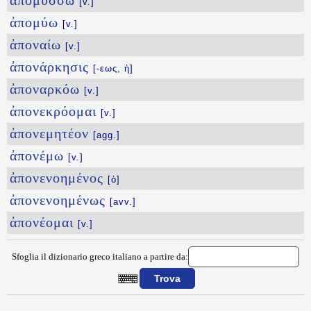
ἀπομύσσω
[v.]
ἀπομύω
[v.]
ἀποναίω
[v.]
ἀπονάρκησις
[-εως, ἡ]
ἀποναρκόω
[v.]
ἀπονεκρόομαι
[v.]
ἀπονεμητέον
[agg.]
ἀπονέμω
[v.]
ἀπονενοημένος
[ὁ]
ἀπονενοημένως
[avv.]
ἀπονέομαι
[v.]
Sfoglia il dizionario greco italiano a partire da:
{{ID:APOMOYSWS100}}