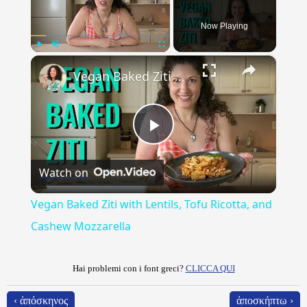
Now Playing
×
Play
Unmute
Fullscreen
Vegan Baked Ziti with Lentils, Tofu Ricotta, and Cashew Mozzarella
Play
Watch on
Video
Vegan Baked Ziti with Lentils, Tofu Ricotta, and
Cashew Mozzarella
Hai problemi con i font greci?
CLICCA QUI
‹ ἀπόσκηνος
ἀποσκήπτω ›