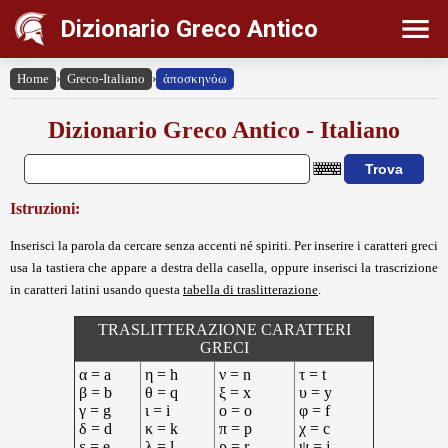
Dizionario Greco Antico
Home
›
Greco-Italiano
›
ἀποσκηνόω
Dizionario Greco Antico - Italiano
Istruzioni:
Inserisci la parola da cercare senza accenti né spiriti. Per inserire i caratteri greci
usa la tastiera che appare a destra della casella, oppure inserisci la trascrizione
in caratteri latini usando questa
tabella di traslitterazione
.
TRASLITTERAZIONE CARATTERI
GRECI
α = a
η = h
ν = n
τ = t
β = b
θ = q
ξ = x
υ = y
γ = g
ι = i
ο = o
φ = f
δ = d
κ = k
π = p
χ = c
ε = e
λ = l
ρ = r
ψ = j