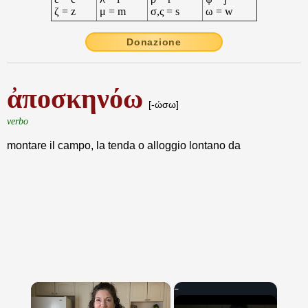
ζ = z
μ = m
σ,ς = s
ω = w
Donazione
ἀποσκηνόω
[-ώσω]
verbo
montare il campo, la tenda o alloggio lontano da
×