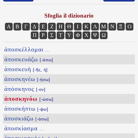
Sfoglia il dizionario
Α
Β
Γ
Δ
Ε
Ζ
Η
Θ
Ι
Κ
Λ
Μ
Ν
Ξ
Ο
Π
Ρ
Σ
Τ
Υ
Φ
Χ
Ψ
Ω
ἀποσκέλλομαι
...
ἀποσκευάζω
[-άσω]
ἀποσκευή
[-ῆς, ἡ]
ἀποσκηνέω
[-ήσω]
ἀπόσκηνος
[-ον]
ἀποσκηνόω
[-ώσω]
ἀποσκήπτω
[-ψω]
ἀποσκιάζω
[-άσω]
ἀποσκίασμα
...