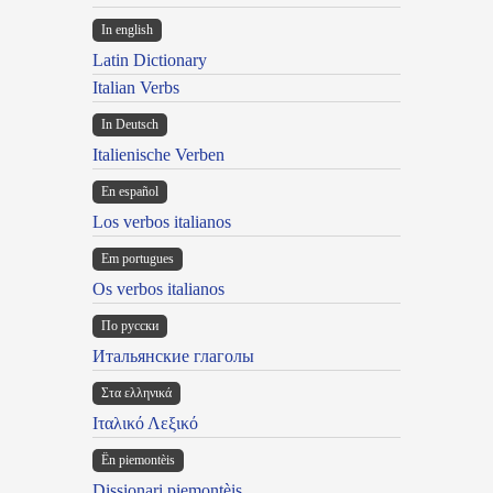
In english
Latin Dictionary
Italian Verbs
In Deutsch
Italienische Verben
En español
Los verbos italianos
Em portugues
Os verbos italianos
По русски
Итальянские глаголы
Στα ελληνικά
Ιταλικό Λεξικό
Ën piemontèis
Dissionari piemontèis