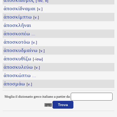
ἀποσκιασμός
[-οῦ, ὁ]
ἀποσκίδναμαι
[v.]
ἀποσκίμπτω
[v.]
ἀποσκλῆναι
ἀποσκοπέω
...
ἀποσκοτόω
[v.]
ἀποσκυδμαίνω
[v.]
ἀποσκυθίζω
[-ίσω]
ἀποσκυλεύω
[v.]
ἀποσκώπτω
...
ἀποσμάω
[v.]
Sfoglia il dizionario greco italiano a partire da:
{{ID:APOSKHNOW100}}