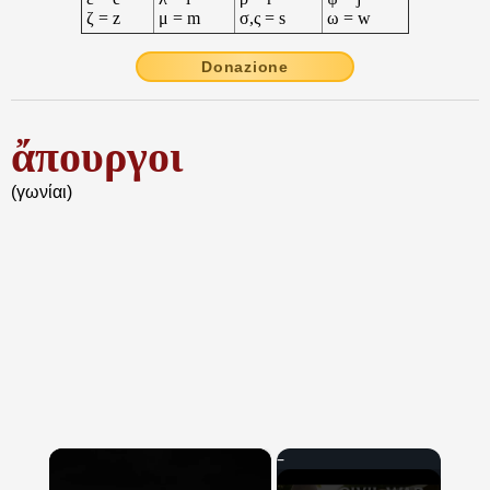
ζ = z
μ = m
σ,ς = s
ω = w
Donazione
ἄπουργοι
(γωνίαι)
×