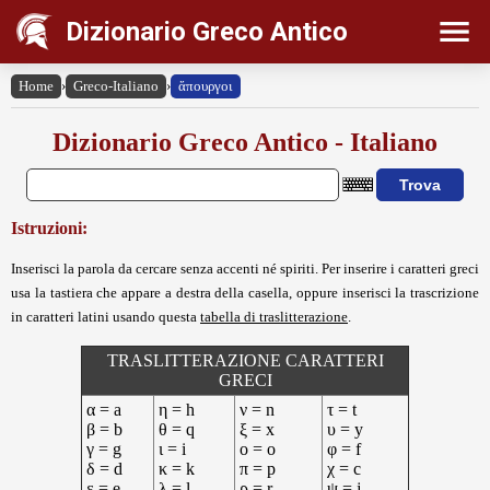
Dizionario Greco Antico
Home
›
Greco-Italiano
›
ἄπουργοι
Dizionario Greco Antico - Italiano
Istruzioni:
Inserisci la parola da cercare senza accenti né spiriti. Per inserire i caratteri greci
usa la tastiera che appare a destra della casella, oppure inserisci la trascrizione
in caratteri latini usando questa
tabella di traslitterazione
.
TRASLITTERAZIONE CARATTERI
GRECI
α = a
η = h
ν = n
τ = t
β = b
θ = q
ξ = x
υ = y
γ = g
ι = i
ο = o
φ = f
δ = d
κ = k
π = p
χ = c
ε = e
λ = l
ρ = r
ψ = j