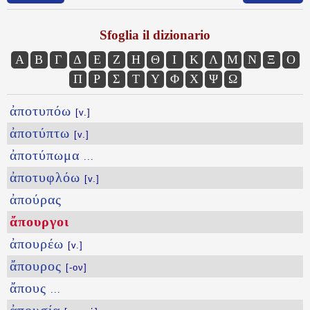
Sfoglia il dizionario
Α
Β
Γ
Δ
Ε
Ζ
Η
Θ
Ι
Κ
Λ
Μ
Ν
Ξ
Ο
Π
Ρ
Σ
Τ
Υ
Φ
Χ
Ψ
Ω
ἀποτυπόω
[v.]
ἀποτύπτω
[v.]
ἀποτύπωμα
...
ἀποτυφλόω
[v.]
ἀπούρας
ἄπουργοι
ἀπουρέω
[v.]
ἄπουρος
[-ον]
ἄπους
...