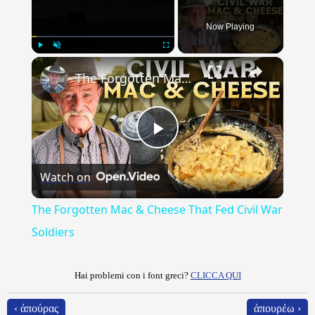
Now Playing
×
Play
Unmute
Fullscreen
The Forgotten Mac & Cheese That Fed Civil War Soldiers
Play
Watch on
Video
The Forgotten Mac & Cheese That Fed Civil War
Soldiers
Hai problemi con i font greci?
CLICCA QUI
‹ ἀπούρας
ἀπουρέω ›