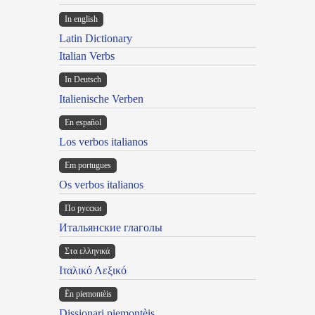
In english
Latin Dictionary
Italian Verbs
In Deutsch
Italienische Verben
En español
Los verbos italianos
Em portugues
Os verbos italianos
По русски
Итальянские глаголы
Στα ελληνικά
Ιταλικό Λεξικό
Ën piemontèis
Dissionari piemontèis