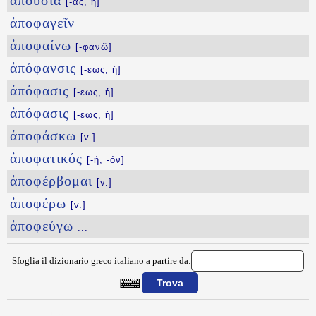
ἀπουσία
[-ας, ἡ]
ἀποφαγεῖν
ἀποφαίνω
[-φανῶ]
ἀπόφανσις
[-εως, ἡ]
ἀπόφασις
[-εως, ἡ]
ἀπόφασις
[-εως, ἡ]
ἀποφάσκω
[v.]
ἀποφατικός
[-ή, -όν]
ἀποφέρβομαι
[v.]
ἀποφέρω
[v.]
ἀποφεύγω
...
Sfoglia il dizionario greco italiano a partire da:
{{ID:APOYRGOI100}}