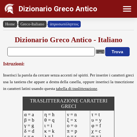
Dizionario Greco Antico
Home
›
Greco-Italiano
›
ἀπροσωπόληπτος
Dizionario Greco Antico - Italiano
Istruzioni:
Inserisci la parola da cercare senza accenti né spiriti. Per inserire i caratteri greci
usa la tastiera che appare a destra della casella, oppure inserisci la trascrizione
in caratteri latini usando questa
tabella di traslitterazione
.
TRASLITTERAZIONE CARATTERI
GRECI
α = a
η = h
ν = n
τ = t
β = b
θ = q
ξ = x
υ = y
γ = g
ι = i
ο = o
φ = f
δ = d
κ = k
π = p
χ = c
ε = e
λ = l
ρ = r
ψ = j