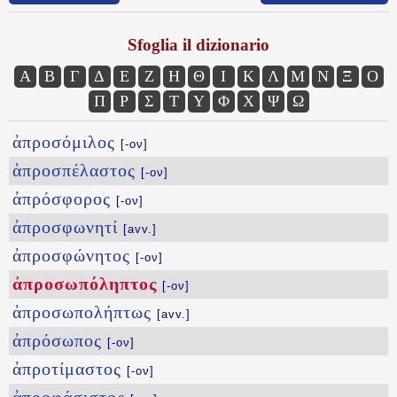
Sfoglia il dizionario
Α
Β
Γ
Δ
Ε
Ζ
Η
Θ
Ι
Κ
Λ
Μ
Ν
Ξ
Ο
Π
Ρ
Σ
Τ
Υ
Φ
Χ
Ψ
Ω
ἀπροσόμιλος
[-ον]
ἀπροσπέλαστος
[-ον]
ἀπρόσφορος
[-ον]
ἀπροσφωνητί
[avv.]
ἀπροσφώνητος
[-ον]
ἀπροσωπόληπτος
[-ον]
ἀπροσωπολήπτως
[avv.]
ἀπρόσωπος
[-ον]
ἀπροτίμαστος
[-ον]