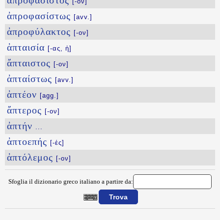
ἀπροφάσιστος
[-ον]
ἀπροφασίστως
[avv.]
ἀπροφύλακτος
[-ον]
ἀπταισία
[-ας, ἡ]
ἄπταιστος
[-ον]
ἀπταίστως
[avv.]
ἀπτέον
[agg.]
ἄπτερος
[-ον]
ἀπτήν
...
ἀπτοεπής
[-ές]
ἀπτόλεμος
[-ον]
Sfoglia il dizionario greco italiano a partire da:
{{ID:APROSWPOLHPTOS100}}