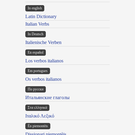
In english
Latin Dictionary
Italian Verbs
In Deutsch
Italienische Verben
En español
Los verbos italianos
Em portugues
Os verbos italianos
По русски
Итальянские глаголы
Στα ελληνικά
Ιταλικό Λεξικό
Ën piemontèis
Dissionari piemontèis