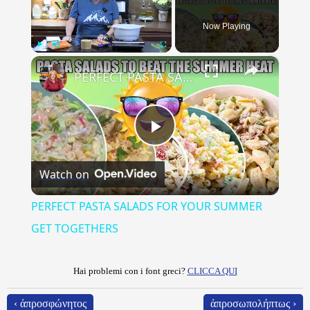
Now Playing
×
Play
Unmute
Fullscreen
PERFECT PASTA SALADS FOR YOUR SUMMER GET TOGETHERS
Play
Watch on
Video
PERFECT PASTA SALADS FOR YOUR SUMMER
GET TOGETHERS
Hai problemi con i font greci?
CLICCA QUI
‹ ἀπροσφώνητος
ἀπροσωπολήπτως ›