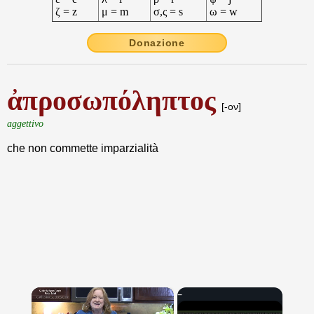
ζ = z
μ = m
σ,ς = s
ω = w
Donazione
ἀπροσωπόληπτος
[-ον]
aggettivo
che non commette imparzialità
×