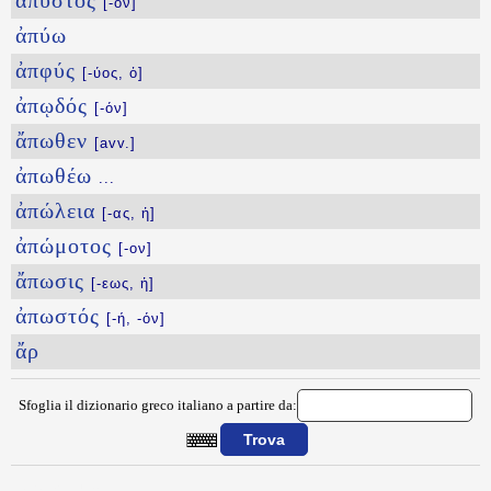
ἄπυστος
[-ον]
ἀπύω
ἀπφύς
[-ύος, ὁ]
ἀπῳδός
[-όν]
ἄπωθεν
[avv.]
ἀπωθέω
...
ἀπώλεια
[-ας, ἡ]
ἀπώμοτος
[-ον]
ἄπωσις
[-εως, ἡ]
ἀπωστός
[-ή, -όν]
ἄρ
Sfoglia il dizionario greco italiano a partire da:
{{ID:APYLWTOS100}}