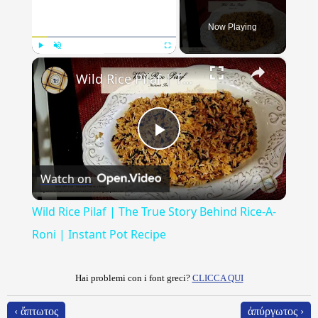
Now Playing
×
Play
Unmute
Fullscreen
Wild Rice Pilaf | The True Story Behind Rice-A-Roni | Instant Pot Recipe
Play
Watch on
Video
Wild Rice Pilaf | The True Story Behind Rice-A-
Roni | Instant Pot Recipe
Hai problemi con i font greci?
CLICCA QUI
‹ ἄπτωτος
ἀπύργωτος ›