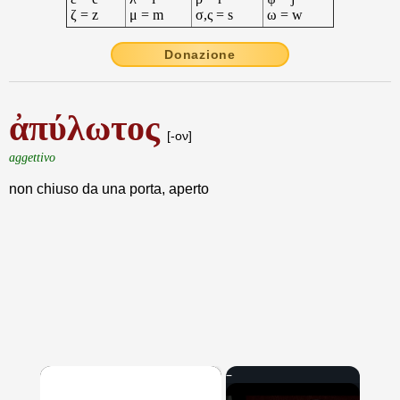
ζ = z
μ = m
σ,ς = s
ω = w
Donazione
ἀπύλωτος
[-ον]
aggettivo
non chiuso da una porta, aperto
×