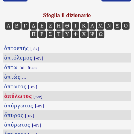
Sfoglia il dizionario
Α
Β
Γ
Δ
Ε
Ζ
Η
Θ
Ι
Κ
Λ
Μ
Ν
Ξ
Ο
Π
Ρ
Σ
Τ
Υ
Φ
Χ
Ψ
Ω
ἀπτοεπής
[-ές]
ἀπτόλεμος
[-ον]
ἅπτω
fut. ἅψω
ἀπτώς
...
ἄπτωτος
[-ον]
ἀπύλωτος
[-ον]
ἀπύργωτος
[-ον]
ἄπυρος
[-ον]
ἀπύρωτος
[-ον]