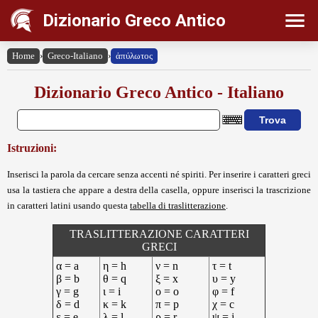
Dizionario Greco Antico
Home
›
Greco-Italiano
›
ἀπύλωτος
Dizionario Greco Antico - Italiano
Istruzioni:
Inserisci la parola da cercare senza accenti né spiriti. Per inserire i caratteri greci
usa la tastiera che appare a destra della casella, oppure inserisci la trascrizione
in caratteri latini usando questa
tabella di traslitterazione
.
TRASLITTERAZIONE CARATTERI
GRECI
α = a
η = h
ν = n
τ = t
β = b
θ = q
ξ = x
υ = y
γ = g
ι = i
ο = o
φ = f
δ = d
κ = k
π = p
χ = c
ε = e
λ = l
ρ = r
ψ = j