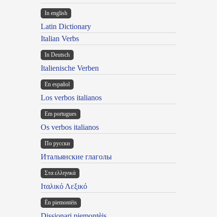
In english
Latin Dictionary
Italian Verbs
In Deutsch
Italienische Verben
En español
Los verbos italianos
Em portugues
Os verbos italianos
По русски
Итальянские глаголы
Στα ελληνικά
Ιταλικό Λεξικό
Ën piemontèis
Dissionari piemontèis