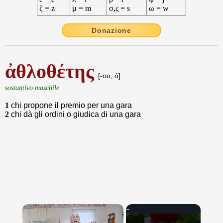
ζ = z
μ = m
σ,ς = s
ω = w
Donazione
ἀθλοθέτης
[-ου, ὁ]
sostantivo maschile
1
chi propone il premio per una gara
2
chi dà gli ordini o giudica di una gara
×