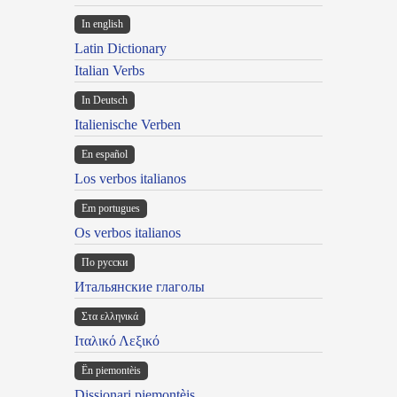
In english
Latin Dictionary
Italian Verbs
In Deutsch
Italienische Verben
En español
Los verbos italianos
Em portugues
Os verbos italianos
По русски
Итальянские глаголы
Στα ελληνικά
Ιταλικό Λεξικό
Ën piemontèis
Dissionari piemontèis