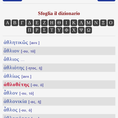
Sfoglia il dizionario
Α
Β
Γ
Δ
Ε
Ζ
Η
Θ
Ι
Κ
Λ
Μ
Ν
Ξ
Ο
Π
Ρ
Σ
Τ
Υ
Φ
Χ
Ψ
Ω
ἀθλητικῶς
[avv.]
ἄθλιον
[-ου, τό]
ἄθλιος
...
ἀθλιότης
[-ητος, ἡ]
ἀθλίως
[avv.]
ἀθλοθέτης
[-ου, ὁ]
ἆθλον
[-ου, τό]
ἀθλονικία
[-ας, ἡ]
ἆθλος
[-ου, ὁ]