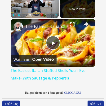
Now Playing
×
Play
Unmute
Fullscreen
The Easiest Italian Stuffed Shells You’ll Ever Make (With Sausage & Peppers!)
Play
Watch on
Video
The Easiest Italian Stuffed Shells You’ll Ever
Make (With Sausage & Peppers!)
Hai problemi con i font greci?
CLICCA QUI
‹ ἀθλίως
ἆθλον ›