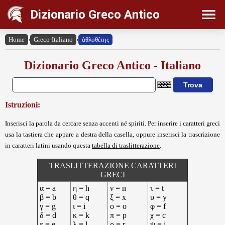
Dizionario Greco Antico
Home
›
Greco-Italiano
›
ἀθλοθέτης
Dizionario Greco Antico - Italiano
Istruzioni:
Inserisci la parola da cercare senza accenti né spiriti. Per inserire i caratteri greci
usa la tastiera che appare a destra della casella, oppure inserisci la trascrizione
in caratteri latini usando questa
tabella di traslitterazione
.
TRASLITTERAZIONE CARATTERI
GRECI
α = a
η = h
ν = n
τ = t
β = b
θ = q
ξ = x
υ = y
γ = g
ι = i
ο = o
φ = f
δ = d
κ = k
π = p
χ = c
ε = e
λ = l
ρ = r
ψ = j