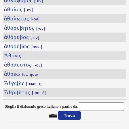
ἀθλοφόρος
[-ον]
ἄθολος
[-ον]
ἀθόλωτος
[-ον]
ἀθορύβητος
[-ον]
ἀθόρυβος
[-ον]
ἀθορύβως
[avv.]
Ἀθόως
ἄθραυστος
[-ον]
ἀθρέω
fut. ήσω
Ἄθριβις
[-εως, ἡ]
Ἄθριβίτης
[-ου, ὁ]
Sfoglia il dizionario greco italiano a partire da:
{{ID:AQLOQETHS100}}