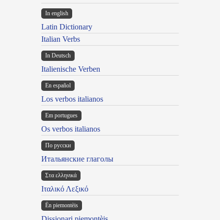
In english
Latin Dictionary
Italian Verbs
In Deutsch
Italienische Verben
En español
Los verbos italianos
Em portugues
Os verbos italianos
По русски
Итальянские глаголы
Στα ελληνικά
Ιταλικό Λεξικό
Ën piemontèis
Dissionari piemontèis