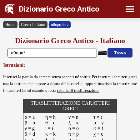
Dizionario Greco Antico
Home
›
Greco-Italiano
›
ἀθυμητέον
Dizionario Greco Antico - Italiano
Istruzioni:
Inserisci la parola da cercare senza accenti né spiriti. Per inserire i caratteri greci
usa la tastiera che appare a destra della casella, oppure inserisci la trascrizione
in caratteri latini usando questa
tabella di traslitterazione
.
TRASLITTERAZIONE CARATTERI
GRECI
α = a
η = h
ν = n
τ = t
β = b
θ = q
ξ = x
υ = y
γ = g
ι = i
ο = o
φ = f
δ = d
κ = k
π = p
χ = c
ε = e
λ = l
ρ = r
ψ = j