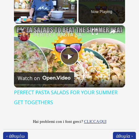
Now Playing
×
Play
Unmute
Fullscreen
PERFECT PASTA SALADS FOR YOUR SUMMER GET TOGETHERS
Play
Watch on
Video
PERFECT PASTA SALADS FOR YOUR SUMMER
GET TOGETHERS
Hai problemi con i font greci?
CLICCA QUI
‹ ἀθυμέω
ἀθυμία ›