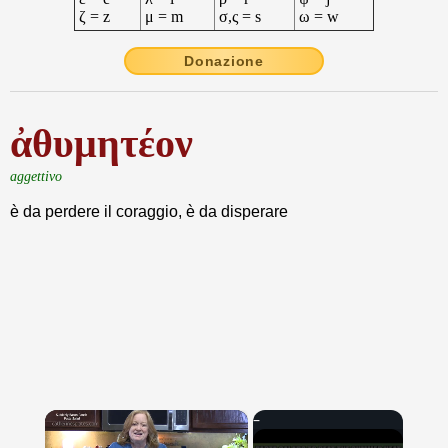
ζ = z
μ = m
σ,ς = s
ω = w
Donazione
ἀθυμητέον
aggettivo
è da perdere il coraggio, è da disperare
×