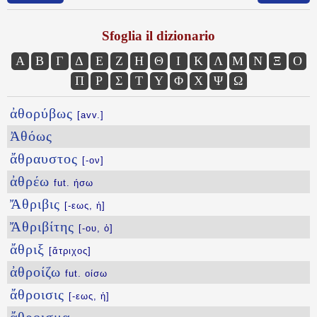
Sfoglia il dizionario
Α
Β
Γ
Δ
Ε
Ζ
Η
Θ
Ι
Κ
Λ
Μ
Ν
Ξ
Ο
Π
Ρ
Σ
Τ
Υ
Φ
Χ
Ψ
Ω
ἀθορύβως
[avv.]
Ἀθόως
ἄθραυστος
[-ον]
ἀθρέω
fut. ήσω
Ἄθριβις
[-εως, ἡ]
Ἄθριβίτης
[-ου, ὁ]
ἄθριξ
[ἄτριχος]
ἀθροίζω
fut. οίσω
ἄθροισις
[-εως, ἡ]