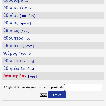
ἄθροισμα
...
ἁθροιστέον
[agg.]
ἀθρόος
[-όα, όον]
ἄθρους
[-ρουν]
ἀθρόως
[avv.]
ἄθρυπτος
[-ον]
ἀθρύπτως
[avv.]
Ἄθρυς
[-υος, ὁ]
ἀθρυψία
[-ας, ἡ]
ἀθυμέω
fut. ήσω
ἀθυμητέον
[agg.]
Sfoglia il dizionario greco italiano a partire da:
{{ID:AQYMHTEON100}}