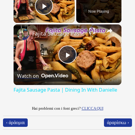
Now Playing
Play Video
×
Fajita Sausage Pasta | Dining In With Danielle
Play
Watch on
Video
Fajita Sausage Pasta | Dining In With Danielle
Hai problemi con i font greci?
CLICCA QUI
‹ ἀράομαι
ἀραρίσκω ›