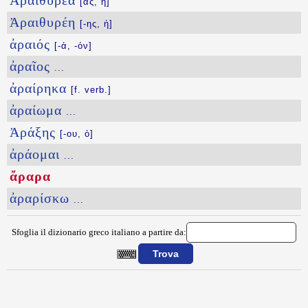
Ἀραιθυρέα
[ας, ἡ]
Ἀραιθυρέη
[-ης, ἡ]
ἀραιός
[-ά, -όν]
ἀραῖος
...
ἀραίρηκα
[f. verb.]
ἀραίωμα
...
Ἀράξης
[-ου, ὁ]
ἀράομαι
...
ἄραρα
ἀραρίσκω
...
Sfoglia il dizionario greco italiano a partire da:
{{ID:ARARA100}}
---CACHE---