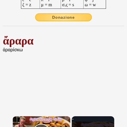
ζ = z
μ = m
σ,ς = s
ω = w
Donazione
ἄραρα
ἀραρίσκω
×