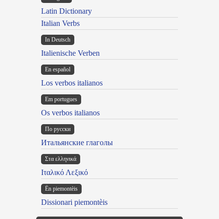
Latin Dictionary
Italian Verbs
In Deutsch
Italienische Verben
En español
Los verbos italianos
Em portugues
Os verbos italianos
По русски
Итальянские глаголы
Στα ελληνικά
Ιταλικό Λεξικό
Ën piemontèis
Dissionari piemontèis