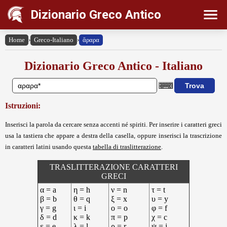
Dizionario Greco Antico
Home
›
Greco-Italiano
›
ἄραρα
Dizionario Greco Antico - Italiano
Istruzioni:
Inserisci la parola da cercare senza accenti né spiriti. Per inserire i caratteri greci
usa la tastiera che appare a destra della casella, oppure inserisci la trascrizione
in caratteri latini usando questa
tabella di traslitterazione
.
TRASLITTERAZIONE CARATTERI
GRECI
α = a
η = h
ν = n
τ = t
β = b
θ = q
ξ = x
υ = y
γ = g
ι = i
ο = o
φ = f
δ = d
κ = k
π = p
χ = c
ε = e
λ = l
ρ = r
ψ = j