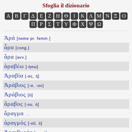
Sfoglia il dizionario
Α
Β
Γ
Δ
Ε
Ζ
Η
Θ
Ι
Κ
Λ
Μ
Ν
Ξ
Ο
Π
Ρ
Σ
Τ
Υ
Φ
Χ
Ψ
Ω
Ἀρά
[nome pr. femm.]
ἆρα
[cong.]
ἄρα
[avv.]
ἀραβέω
[-ήσω]
Ἀραβία
[-ας, ἡ]
Ἀράβιος
[-α, -ον]
Ἀράβιος
[ὁ]
ἄραβος
[-ου, ὁ]
ἄραγμα
...
ἀραγμός
[-οῦ, ὁ]