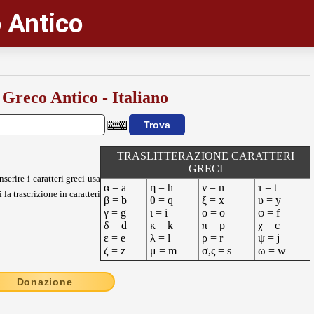
 Antico
 Greco Antico - Italiano
TRASLITTERAZIONE CARATTERI
GRECI
nserire i caratteri greci usa
α = a
η = h
ν = n
τ = t
 la trascrizione in caratteri
β = b
θ = q
ξ = x
υ = y
γ = g
ι = i
ο = o
φ = f
δ = d
κ = k
π = p
χ = c
ε = e
λ = l
ρ = r
ψ = j
ζ = z
μ = m
σ,ς = s
ω = w
Donazione