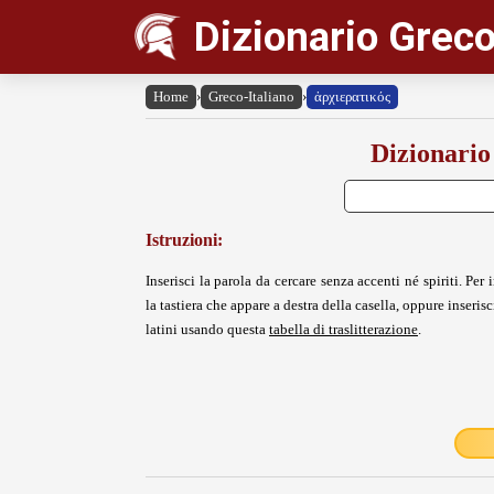
Dizionario Greco
Home
›
Greco-Italiano
›
ἀρχιερατικός
Dizionario
Istruzioni:
Inserisci la parola da cercare senza accenti né spiriti. Per i
la tastiera che appare a destra della casella, oppure inserisci
latini usando questa
tabella di traslitterazione
.