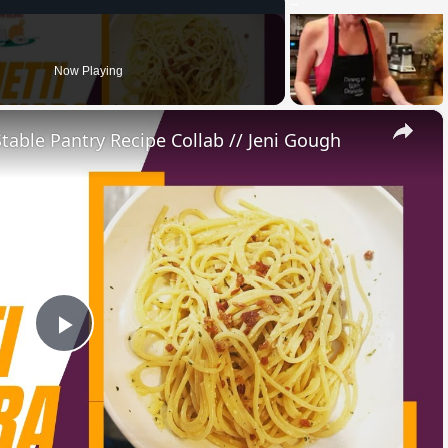
Now Playing
×
Stable Pantry Recipe Collab // Jeni Gough
Play
Video