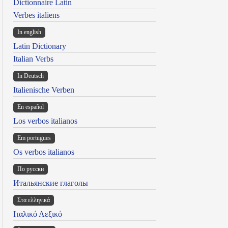
Dictionnaire Latin
Verbes italiens
In english
Latin Dictionary
Italian Verbs
In Deutsch
Italienische Verben
En español
Los verbos italianos
Em portugues
Os verbos italianos
По русски
Итальянские глаголы
Στα ελληνικά
Ιταλικό Λεξικό