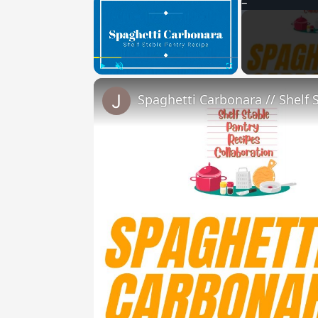
Play
Unmute
Fullscreen
Spaghetti Carbonara // Shelf 