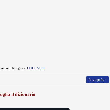
mi con i font greci?
CLICCA QUI
ἀρχιερεύς ›
oglia il dizionario