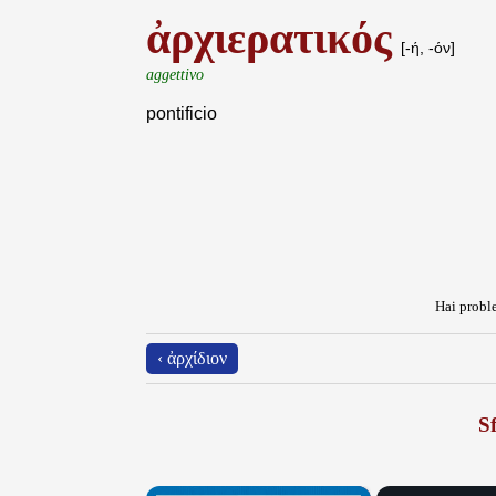
ἀρχιερατικός
[-ή, -όν]
aggettivo
pontificio
Hai proble
‹ ἀρχίδιον
Sf
×