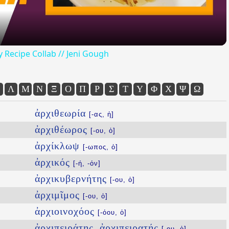
y Recipe Collab // Jeni Gough
Λ
Μ
Ν
Ξ
Ο
Π
Ρ
Σ
Τ
Υ
Φ
Χ
Ψ
Ω
ἀρχιθεωρία
[-ας, ἡ]
ἀρχιθέωρος
[-ου, ὁ]
ἀρχίκλωψ
[-ωπος, ὁ]
ἀρχικός
[-ή, -όν]
ἀρχικυβερνήτης
[-ου, ὁ]
ἀρχιμῖμος
[-ου, ὁ]
ἀρχιοινοχόος
[-όου, ὁ]
ἀρχιπειράτης, ἀρχιπειρατής
[-ου, ὁ]