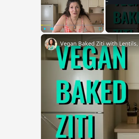
Play
Unmute
Fullscreen
Vegan Baked Ziti with Lentils