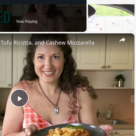
Now Playing
×
, Tofu Ricotta, and Cashew Mozzarella
Play
Video