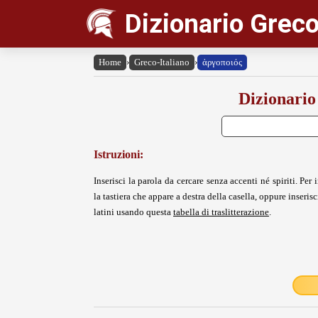
Dizionario Greco
Home
›
Greco-Italiano
›
ἀργοποιός
Dizionario
Istruzioni:
Inserisci la parola da cercare senza accenti né spiriti. Per i
la tastiera che appare a destra della casella, oppure inserisci
latini usando questa
tabella di traslitterazione
.