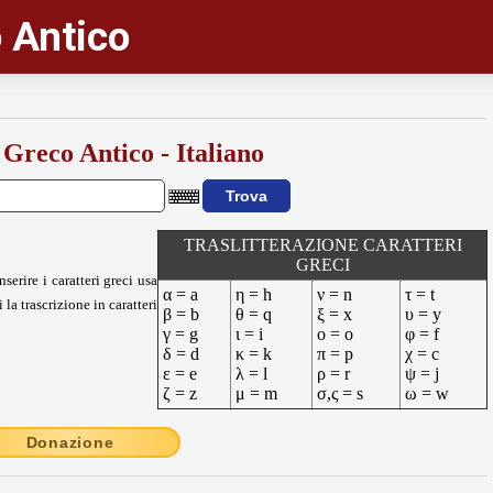
 Antico
 Greco Antico - Italiano
TRASLITTERAZIONE CARATTERI
GRECI
nserire i caratteri greci usa
α = a
η = h
ν = n
τ = t
 la trascrizione in caratteri
β = b
θ = q
ξ = x
υ = y
γ = g
ι = i
ο = o
φ = f
δ = d
κ = k
π = p
χ = c
ε = e
λ = l
ρ = r
ψ = j
ζ = z
μ = m
σ,ς = s
ω = w
Donazione