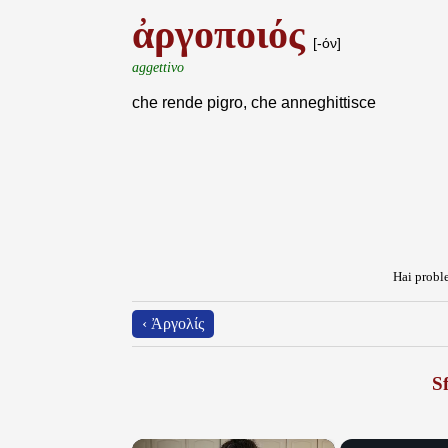
ἀργοποιός
[-όν]
aggettivo
che rende pigro, che anneghittisce
Hai proble
‹ Ἀργολίς
Sf
×