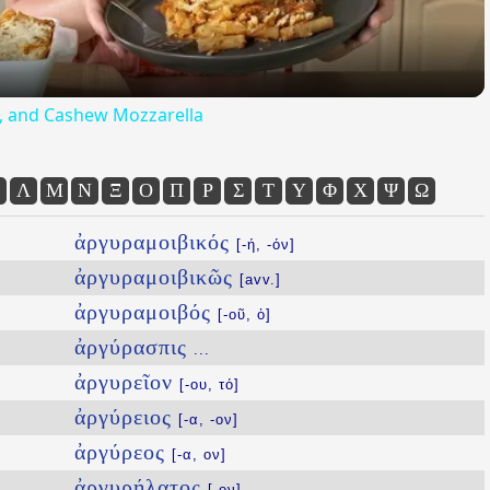
ta, and Cashew Mozzarella
Λ
Μ
Ν
Ξ
Ο
Π
Ρ
Σ
Τ
Υ
Φ
Χ
Ψ
Ω
ἀργυραμοιβικός
[-ή, -όν]
ἀργυραμοιβικῶς
[avv.]
ἀργυραμοιβός
[-οῦ, ὁ]
ἀργύρασπις
...
ἀργυρεῖον
[-ου, τό]
ἀργύρειος
[-α, -ον]
ἀργύρεος
[-α, ον]
ἀργυρήλατος
[-ον]