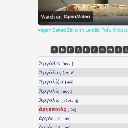
Watch on
Vegan Baked Ziti with Lentils, Tofu Ricot
Α
Β
Γ
Δ
Ε
Ζ
Η
Θ
Ι
Κ
Ἀργόθεν
[avv.]
Ἀργόλας
[-α, ὁ]
Ἀργολίζω
[-ιῶ]
Ἀργολίς
[agg.]
Ἀργολίς
[-ίδος, ἡ]
ἀργοποιός
[-όν]
ἀργός
[-ή, -όν]
ἀργός
[-ή, -ον]