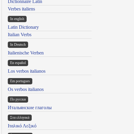
Dictionnaire Latin
Verbes italiens
In english
Latin Dictionary
Italian Verbs
In Deutsch
Italienische Verben
En español
Los verbos italianos
Em portugues
Os verbos italianos
По русски
Итальянские глаголы
Στα ελληνικά
Ιταλικό Λεξικό