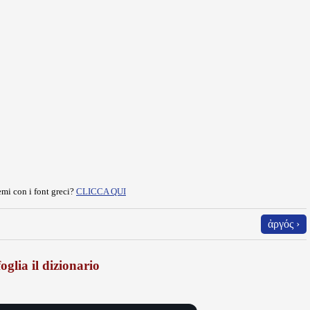
mi con i font greci?
CLICCA QUI
ἀργός ›
oglia il dizionario