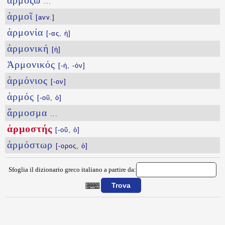
ἁρμόζω
...
ἁρμοῖ
[avv.]
ἁρμονία
[-ας, ἡ]
ἀρμονική
[ἡ]
Ἁρμονικός
[-ή, -όν]
ἁρμόνιος
[-ον]
ἁρμός
[-οῦ, ὁ]
ἅρμοσμα
...
ἁρμοστής
[-οῦ, ὁ]
ἁρμόστωρ
[-ορος, ὁ]
Sfoglia il dizionario greco italiano a partire da:
{{ID:ARMOSTHS100}}
---CACHE---