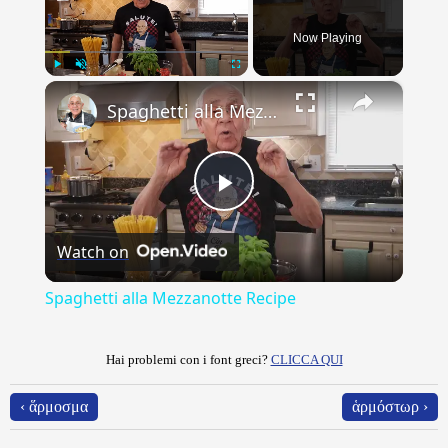
Now Playing
×
Play
Unmute
Fullscreen
Spaghetti alla Mezzanotte Recipe
Play
Watch on
Video
Spaghetti alla Mezzanotte Recipe
Hai problemi con i font greci?
CLICCA QUI
‹ ἅρμοσμα
ἁρμόστωρ ›