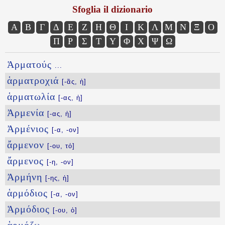
Sfoglia il dizionario
Α
Β
Γ
Δ
Ε
Ζ
Η
Θ
Ι
Κ
Λ
Μ
Ν
Ξ
Ο
Π
Ρ
Σ
Τ
Υ
Φ
Χ
Ψ
Ω
Ἁρματούς
...
ἁρματροχιά
[-ᾶς, ἡ]
ἁρματωλία
[-ας, ἡ]
Ἀρμενία
[-ας, ἡ]
Ἀρμένιος
[-α, -ον]
ἄρμενον
[-ου, τό]
ἄρμενος
[-η, -ον]
Ἀρμήνη
[-ης, ἡ]
ἁρμόδιος
[-α, -ον]
Ἁρμόδιος
[-ου, ὁ]