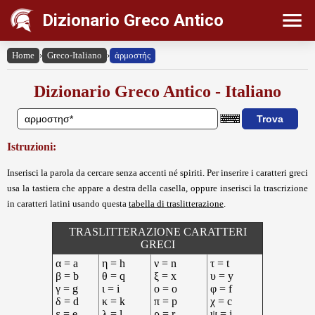
Dizionario Greco Antico
Home
›
Greco-Italiano
›
ἁρμοστής
Dizionario Greco Antico - Italiano
Istruzioni:
Inserisci la parola da cercare senza accenti né spiriti. Per inserire i caratteri greci
usa la tastiera che appare a destra della casella, oppure inserisci la trascrizione
in caratteri latini usando questa
tabella di traslitterazione
.
TRASLITTERAZIONE CARATTERI
GRECI
α = a
η = h
ν = n
τ = t
β = b
θ = q
ξ = x
υ = y
γ = g
ι = i
ο = o
φ = f
δ = d
κ = k
π = p
χ = c
ε = e
λ = l
ρ = r
ψ = j