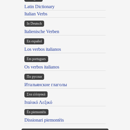
Latin Dictionary
Italian Verbs
In Deutsch
Italienische Verben
En español
Los verbos italianos
Em portugues
Os verbos italianos
По русски
Итальянские глаголы
Στα ελληνικά
Ιταλικό Λεξικό
Ën piemontèis
Dissionari piemontèis