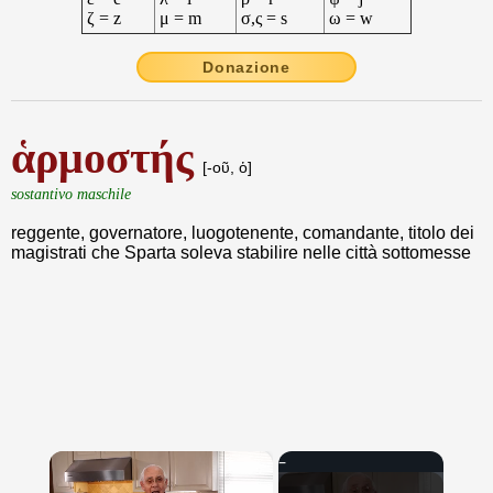
ζ = z
μ = m
σ,ς = s
ω = w
Donazione
ἁρμοστής
[-οῦ, ὁ]
sostantivo maschile
reggente, governatore, luogotenente, comandante, titolo dei
magistrati che Sparta soleva stabilire nelle città sottomesse
×