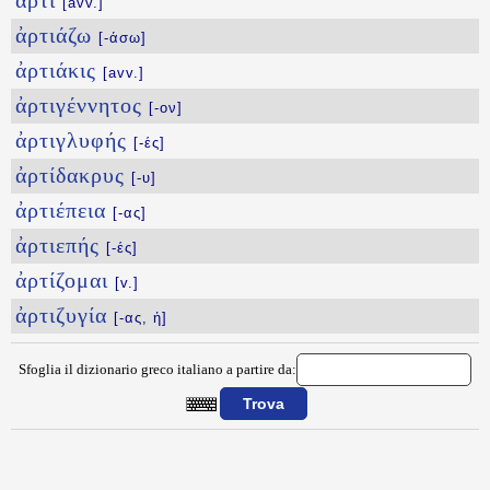
ἄρτι
[avv.]
ἀρτιάζω
[-άσω]
ἀρτιάκις
[avv.]
ἀρτιγέννητος
[-ον]
ἀρτιγλυφής
[-ές]
ἀρτίδακρυς
[-υ]
ἀρτιέπεια
[-ας]
ἀρτιεπής
[-ές]
ἀρτίζομαι
[v.]
ἀρτιζυγία
[-ας, ἡ]
Sfoglia il dizionario greco italiano a partire da:
{{ID:ARTEMISION100}}
---CACHE---