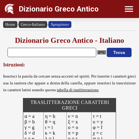
Dizionario Greco Antico
Home
›
Greco-Italiano
›
Ἀρτεμίσιον
Dizionario Greco Antico - Italiano
Istruzioni:
Inserisci la parola da cercare senza accenti né spiriti. Per inserire i caratteri greci
usa la tastiera che appare a destra della casella, oppure inserisci la trascrizione
in caratteri latini usando questa
tabella di traslitterazione
.
TRASLITTERAZIONE CARATTERI
GRECI
α = a
η = h
ν = n
τ = t
β = b
θ = q
ξ = x
υ = y
γ = g
ι = i
ο = o
φ = f
δ = d
κ = k
π = p
χ = c
ε = e
λ = l
ρ = r
ψ = j