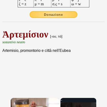
ζ = z
μ = m
σ,ς = s
ω = w
Donazione
Ἀρτεμίσιον
[-ου, τό]
sostantivo neutro
Artemisio, promontorio e città nell'Eubea
×