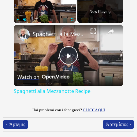
Now Playing
×
Play
Unmute
Fullscreen
Spaghetti alla Mezzanotte Recipe
Play
Watch on
Video
Spaghetti alla Mezzanotte Recipe
Hai problemi con i font greci?
CLICCA QUI
‹ Ἄρτεμις
Ἀρτεμίσιος ›