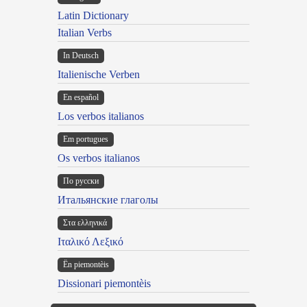
Latin Dictionary
Italian Verbs
In Deutsch
Italienische Verben
En español
Los verbos italianos
Em portugues
Os verbos italianos
По русски
Итальянские глаголы
Στα ελληνικά
Ιταλικό Λεξικό
Ën piemontèis
Dissionari piemontèis