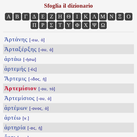
Sfoglia il dizionario
Α
Β
Γ
Δ
Ε
Ζ
Η
Θ
Ι
Κ
Λ
Μ
Ν
Ξ
Ο
Π
Ρ
Σ
Τ
Υ
Φ
Χ
Ψ
Ω
Ἀρτάνης
[-εω, ὁ]
Ἀρταξέρξης
[-ου, ὁ]
ἀρτάω
[-ήσω]
ἀρτεμής
[-ές]
Ἄρτεμις
[-ιδος, ἡ]
Ἀρτεμίσιον
[-ου, τό]
Ἀρτεμίσιος
[-ου, ὁ]
ἀρτέμων
[-ονος, ὁ]
ἀρτέω
[v.]
ἀρτηρία
[-ας, ἡ]