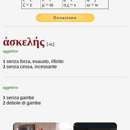
ζ = z
μ = m
σ,ς = s
ω = w
Donazione
ἀσκελής
[-ές]
aggettivo
1
senza forza, esausto, rifinito
2
senza cessa, incessante
aggettivo
1
senza gambe
2
debole di gambe
×