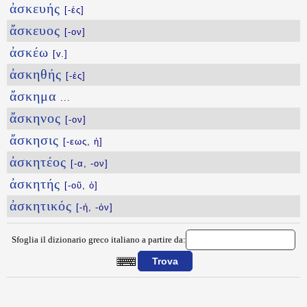
ἀσκευής
[-ές]
ἄσκευος
[-ον]
ἀσκέω
[v.]
ἀσκηθής
[-ές]
ἄσκημα
...
ἄσκηνος
[-ον]
ἄσκησις
[-εως, ἡ]
ἀσκητέος
[-α, -ον]
ἀσκητής
[-οῦ, ὁ]
ἀσκητικός
[-ή, -όν]
Sfoglia il dizionario greco italiano a partire da:
{{ID:ASKELHS100}}
---CACHE---