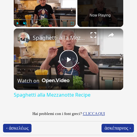
Now Playing
×
Play
Unmute
Fullscreen
Spaghetti alla Mezzanotte Recipe
Play
Watch on
Video
Spaghetti alla Mezzanotte Recipe
Hai problemi con i font greci?
CLICCA QUI
‹ ἀσκελέως
ἀσκέπαρνος ›