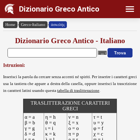
Dizionario Greco Antico
Home
›
Greco-Italiano
›
ἀσκελής
Dizionario Greco Antico - Italiano
Istruzioni:
Inserisci la parola da cercare senza accenti né spiriti. Per inserire i caratteri greci
usa la tastiera che appare a destra della casella, oppure inserisci la trascrizione
in caratteri latini usando questa
tabella di traslitterazione
.
TRASLITTERAZIONE CARATTERI
GRECI
α = a
η = h
ν = n
τ = t
β = b
θ = q
ξ = x
υ = y
γ = g
ι = i
ο = o
φ = f
δ = d
κ = k
π = p
χ = c
ε = e
λ = l
ρ = r
ψ = j