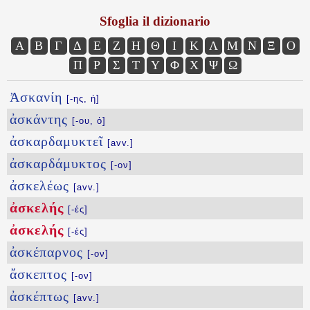
Sfoglia il dizionario
Α
Β
Γ
Δ
Ε
Ζ
Η
Θ
Ι
Κ
Λ
Μ
Ν
Ξ
Ο
Π
Ρ
Σ
Τ
Υ
Φ
Χ
Ψ
Ω
Ἀσκανίη
[-ης, ἡ]
ἀσκάντης
[-ου, ὁ]
ἀσκαρδαμυκτεῖ
[avv.]
ἀσκαρδάμυκτος
[-ον]
ἀσκελέως
[avv.]
ἀσκελής
[-ές]
ἀσκελής
[-ές]
ἀσκέπαρνος
[-ον]
ἄσκεπτος
[-ον]
ἀσκέπτως
[avv.]