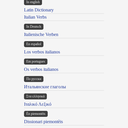
In english
Latin Dictionary
Italian Verbs
In Deutsch
Italienische Verben
En español
Los verbos italianos
Em portugues
Os verbos italianos
По русски
Итальянские глаголы
Στα ελληνικά
Ιταλικό Λεξικό
Ën piemontèis
Dissionari piemontèis