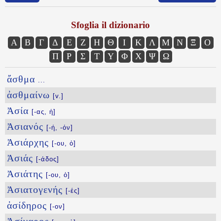
Sfoglia il dizionario
Α
Β
Γ
Δ
Ε
Ζ
Η
Θ
Ι
Κ
Λ
Μ
Ν
Ξ
Ο
Π
Ρ
Σ
Τ
Υ
Φ
Χ
Ψ
Ω
ἄσθμα
...
ἀσθμαίνω
[v.]
Ἀσία
[-ας, ἡ]
Ἀσιανός
[-ή, -όν]
Ἀσιάρχης
[-ου, ὁ]
Ἀσιάς
[-άδος]
Ἀσιάτης
[-ου, ὁ]
Ἀσιατογενής
[-ές]
ἀσίδηρος
[-ον]