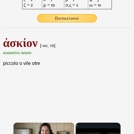
ζ = z
μ = m
σ,ς = s
ω = w
Donazione
ἀσκίον
[-ου, τό]
sostantivo neutro
piccolo o vile otre
×