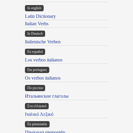
In english
Latin Dictionary
Italian Verbs
In Deutsch
Italienische Verben
En español
Los verbos italianos
Em portugues
Os verbos italianos
По русски
Итальянские глаголы
Στα ελληνικά
Ιταλικό Λεξικό
Ën piemontèis
Dissionari piemontèis