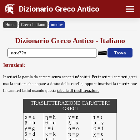
Dizionario Greco Antico
Home
›
Greco-Italiano
›
ἀσκίον
Dizionario Greco Antico - Italiano
Istruzioni:
Inserisci la parola da cercare senza accenti né spiriti. Per inserire i caratteri greci
usa la tastiera che appare a destra della casella, oppure inserisci la trascrizione
in caratteri latini usando questa
tabella di traslitterazione
.
TRASLITTERAZIONE CARATTERI
GRECI
α = a
η = h
ν = n
τ = t
β = b
θ = q
ξ = x
υ = y
γ = g
ι = i
ο = o
φ = f
δ = d
κ = k
π = p
χ = c
ε = e
λ = l
ρ = r
ψ = j