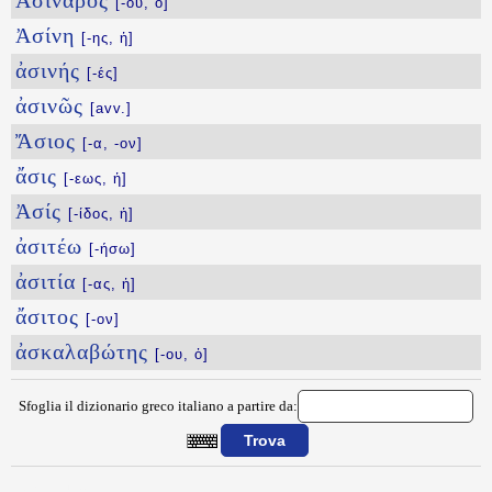
Ἀσίναρος
[-ου, ὁ]
Ἀσίνη
[-ης, ἡ]
ἀσινής
[-ές]
ἀσινῶς
[avv.]
Ἄσιος
[-α, -ον]
ἄσις
[-εως, ἡ]
Ἀσίς
[-ίδος, ἡ]
ἀσιτέω
[-ήσω]
ἀσιτία
[-ας, ἡ]
ἄσιτος
[-ον]
ἀσκαλαβώτης
[-ου, ὁ]
Sfoglia il dizionario greco italiano a partire da:
{{ID:ASKION100}}