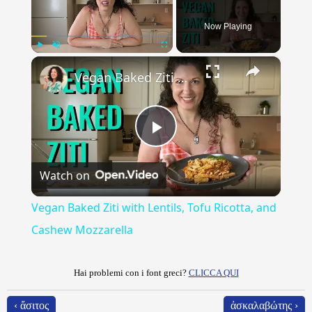
Now Playing
×
Play
Unmute
Fullscreen
Vegan Baked Ziti with Lentils, Tofu Ricotta, and Cashew Mozzarella
Play
Watch on
Video
Vegan Baked Ziti with Lentils, Tofu Ricotta, and
Cashew Mozzarella
Hai problemi con i font greci?
CLICCA QUI
‹ ἄσιτος
ἀσκαλαβώτης ›