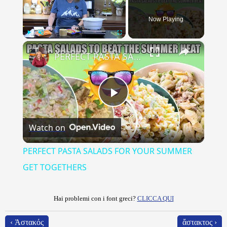
Now Playing
×
Play
Unmute
Fullscreen
PERFECT PASTA SALADS FOR YOUR SUMMER GET TOGETHERS
Play
Watch on
Video
PERFECT PASTA SALADS FOR YOUR SUMMER
GET TOGETHERS
Hai problemi con i font greci?
CLICCA QUI
‹ Ἀστακός
ἄστακτος ›