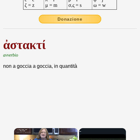
ζ = z
μ = m
σ,ς = s
ω = w
Donazione
ἀστακτί
avverbio
non a goccia a goccia, in quantità
×