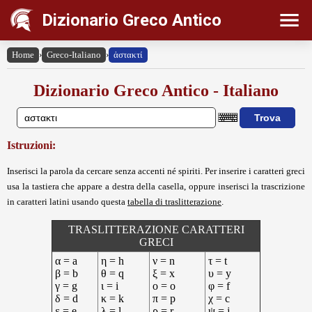
Dizionario Greco Antico
Home
›
Greco-Italiano
›
ἀστακτί
Dizionario Greco Antico - Italiano
Istruzioni:
Inserisci la parola da cercare senza accenti né spiriti. Per inserire i caratteri greci
usa la tastiera che appare a destra della casella, oppure inserisci la trascrizione
in caratteri latini usando questa
tabella di traslitterazione
.
TRASLITTERAZIONE CARATTERI
GRECI
α = a
η = h
ν = n
τ = t
β = b
θ = q
ξ = x
υ = y
γ = g
ι = i
ο = o
φ = f
δ = d
κ = k
π = p
χ = c
ε = e
λ = l
ρ = r
ψ = j