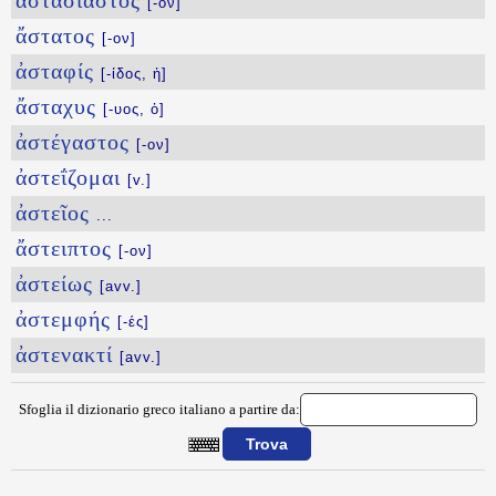
ἀστασίαστος
[-ον]
ἄστατος
[-ον]
ἀσταφίς
[-ίδος, ἡ]
ἄσταχυς
[-υος, ὁ]
ἀστέγαστος
[-ον]
ἀστεΐζομαι
[v.]
ἀστεῖος
...
ἄστειπτος
[-ον]
ἀστείως
[avv.]
ἀστεμφής
[-ές]
ἀστενακτί
[avv.]
Sfoglia il dizionario greco italiano a partire da:
{{ID:ASTAKTI100}}