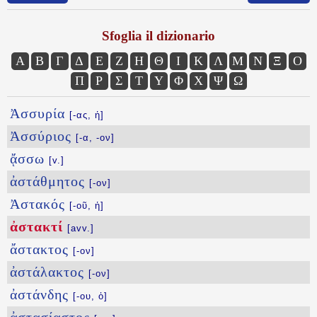
Sfoglia il dizionario
Α
Β
Γ
Δ
Ε
Ζ
Η
Θ
Ι
Κ
Λ
Μ
Ν
Ξ
Ο
Π
Ρ
Σ
Τ
Υ
Φ
Χ
Ψ
Ω
Ἀσσυρία
[-ας, ἡ]
Ἀσσύριος
[-α, -ον]
ᾄσσω
[v.]
ἀστάθμητος
[-ον]
Ἀστακός
[-οῦ, ἡ]
ἀστακτί
[avv.]
ἄστακτος
[-ον]
ἀστάλακτος
[-ον]
ἀστάνδης
[-ου, ὁ]