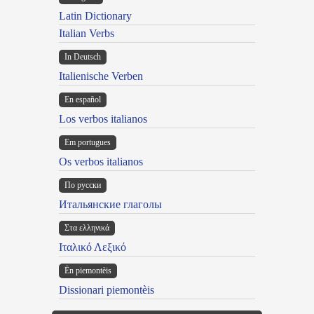
Latin Dictionary
Italian Verbs
In Deutsch
Italienische Verben
En español
Los verbos italianos
Em portugues
Os verbos italianos
По русски
Итальянские глаголы
Στα ελληνικά
Ιταλικό Λεξικό
Ën piemontèis
Dissionari piemontèis