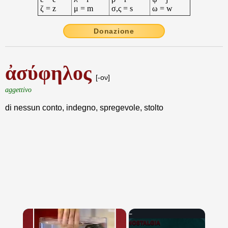
ζ = z
μ = m
σ,ς = s
ω = w
Donazione
ἀσύφηλος
[-ον]
aggettivo
di nessun conto, indegno, spregevole, stolto
×