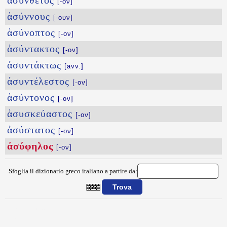
ἀσύνθετος
[-ον]
ἀσύννους
[-ουν]
ἀσύνοπτος
[-ον]
ἀσύντακτος
[-ον]
ἀσυντάκτως
[avv.]
ἀσυντέλεστος
[-ον]
ἀσύντονος
[-ον]
ἀσυσκεύαστος
[-ον]
ἀσύστατος
[-ον]
ἀσύφηλος
[-ον]
Sfoglia il dizionario greco italiano a partire da:
{{ID:ASYFHLOS100}}
---CACHE---