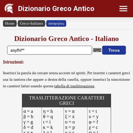
Dizionario Greco Antico
Home
›
Greco-Italiano
›
ἀσύφηλος
Dizionario Greco Antico - Italiano
Istruzioni:
Inserisci la parola da cercare senza accenti né spiriti. Per inserire i caratteri greci
usa la tastiera che appare a destra della casella, oppure inserisci la trascrizione
in caratteri latini usando questa
tabella di traslitterazione
.
TRASLITTERAZIONE CARATTERI
GRECI
α = a
η = h
ν = n
τ = t
β = b
θ = q
ξ = x
υ = y
γ = g
ι = i
ο = o
φ = f
δ = d
κ = k
π = p
χ = c
ε = e
λ = l
ρ = r
ψ = j