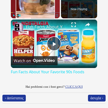
Now Playing
×
Play
Unmute
Fullscreen
Fun Facts About Your Favorite 90s Foods
Play
Watch on
Video
Fun Facts About Your Favorite 90s Foods
Hai problemi con i font greci?
CLICCA QUI
‹ ἀσύστατος
ἁσυχία ›