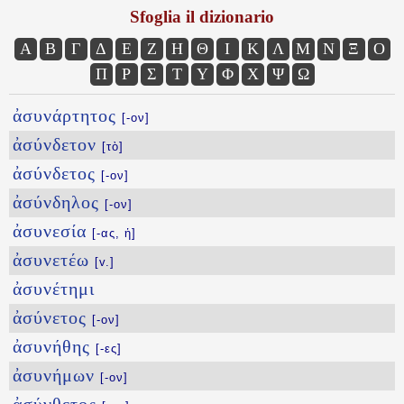
Sfoglia il dizionario
Α
Β
Γ
Δ
Ε
Ζ
Η
Θ
Ι
Κ
Λ
Μ
Ν
Ξ
Ο
Π
Ρ
Σ
Τ
Υ
Φ
Χ
Ψ
Ω
ἀσυνάρτητος
[-ον]
ἀσύνδετον
[τὸ]
ἀσύνδετος
[-ον]
ἀσύνδηλος
[-ον]
ἀσυνεσία
[-ας, ἡ]
ἀσυνετέω
[v.]
ἀσυνέτημι
ἀσύνετος
[-ον]
ἀσυνήθης
[-ες]
ἀσυνήμων
[-ον]