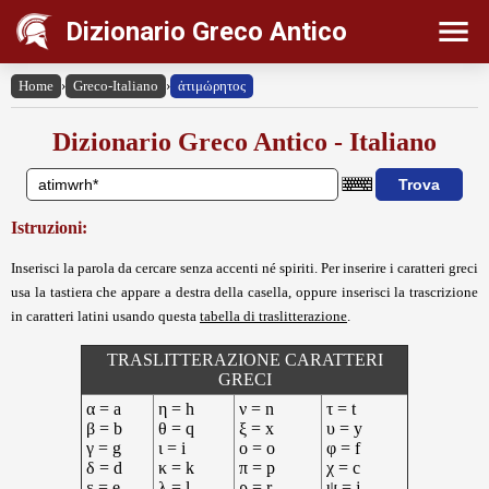
Dizionario Greco Antico
Home
›
Greco-Italiano
›
ἀτιμώρητος
Dizionario Greco Antico - Italiano
Istruzioni:
Inserisci la parola da cercare senza accenti né spiriti. Per inserire i caratteri greci
usa la tastiera che appare a destra della casella, oppure inserisci la trascrizione
in caratteri latini usando questa
tabella di traslitterazione
.
TRASLITTERAZIONE CARATTERI
GRECI
α = a
η = h
ν = n
τ = t
β = b
θ = q
ξ = x
υ = y
γ = g
ι = i
ο = o
φ = f
δ = d
κ = k
π = p
χ = c
ε = e
λ = l
ρ = r
ψ = j