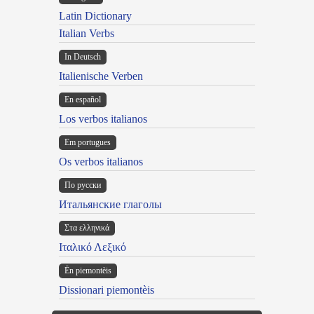
Latin Dictionary
Italian Verbs
In Deutsch
Italienische Verben
En español
Los verbos italianos
Em portugues
Os verbos italianos
По русски
Итальянские глаголы
Στα ελληνικά
Ιταλικό Λεξικό
Ën piemontèis
Dissionari piemontèis