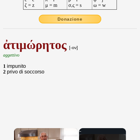
ζ = z
μ = m
σ,ς = s
ω = w
Donazione
ἀτιμώρητος
[-ον]
aggettivo
1
impunito
2
privo di soccorso
×