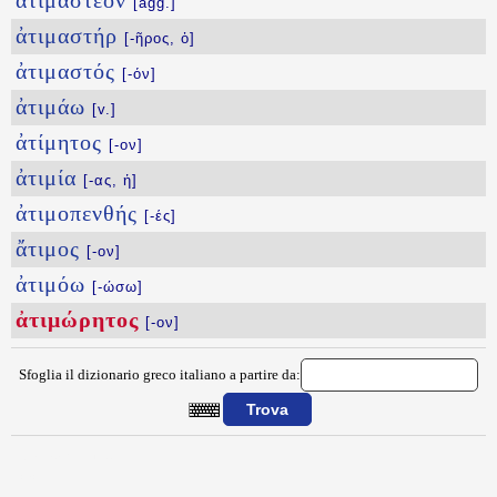
ἀτιμαστέον
[agg.]
ἀτιμαστήρ
[-ῆρος, ὁ]
ἀτιμαστός
[-όν]
ἀτιμάω
[v.]
ἀτίμητος
[-ον]
ἀτιμία
[-ας, ἡ]
ἀτιμοπενθής
[-ές]
ἄτιμος
[-ον]
ἀτιμόω
[-ώσω]
ἀτιμώρητος
[-ον]
Sfoglia il dizionario greco italiano a partire da:
{{ID:ATIMWRHTOS100}}
---CACHE---