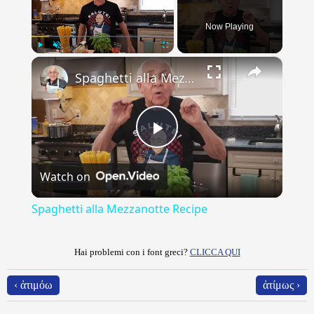
Now Playing
×
Play
Unmute
Fullscreen
Spaghetti alla Mezzanotte Recipe
Play
Watch on
Video
Spaghetti alla Mezzanotte Recipe
Hai problemi con i font greci?
CLICCA QUI
‹ ἀτιμόω
ἀτίμως ›