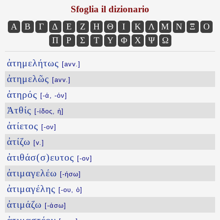
Sfoglia il dizionario
Α
Β
Γ
Δ
Ε
Ζ
Η
Θ
Ι
Κ
Λ
Μ
Ν
Ξ
Ο
Π
Ρ
Σ
Τ
Υ
Φ
Χ
Ψ
Ω
ἀτημελήτως
[avv.]
ἀτημελῶς
[avv.]
ἀτηρός
[-ά, -όν]
Ἀτθίς
[-ίδος, ἡ]
ἀτίετος
[-ον]
ἀτίζω
[v.]
ἀτιθάσ(σ)ευτος
[-ον]
ἀτιμαγελέω
[-ήσω]
ἀτιμαγέλης
[-ου, ὁ]
ἀτιμάζω
[-άσω]