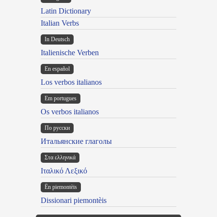
Latin Dictionary
Italian Verbs
In Deutsch
Italienische Verben
En español
Los verbos italianos
Em portugues
Os verbos italianos
По русски
Итальянские глаголы
Στα ελληνικά
Ιταλικό Λεξικό
Ën piemontèis
Dissionari piemontèis