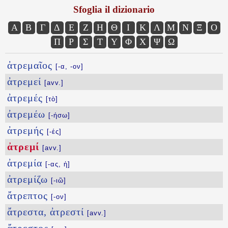
Sfoglia il dizionario
Α
Β
Γ
Δ
Ε
Ζ
Η
Θ
Ι
Κ
Λ
Μ
Ν
Ξ
Ο
Π
Ρ
Σ
Τ
Υ
Φ
Χ
Ψ
Ω
ἀτρεμαῖος
[-α, -ον]
ἀτρεμεί
[avv.]
ἀτρεμές
[τὸ]
ἀτρεμέω
[-ήσω]
ἀτρεμής
[-ές]
ἀτρεμί
[avv.]
ἀτρεμία
[-ας, ἡ]
ἀτρεμίζω
[-ιῶ]
ἄτρεπτος
[-ον]
ἄτρεστα, ἀτρεστί
[avv.]