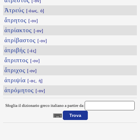
ἄτρεστος
[-ον]
Ἀτρεύς
[-έως, ὁ]
ἄτρητος
[-ον]
ἀτρίακτος
[-ον]
ἀτρίβαστος
[-ον]
ἀτριβής
[-ές]
ἄτριπτος
[-ον]
ἄτριχος
[-ον]
ἀτριψία
[-ας, ἡ]
ἀτρόμητος
[-ον]
Sfoglia il dizionario greco italiano a partire da:
{{ID:ATREMI100}}
---CACHE---