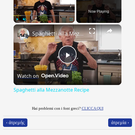
Now Playing
×
Play
Unmute
Fullscreen
Spaghetti alla Mezzanotte Recipe
Play
Watch on
Video
Spaghetti alla Mezzanotte Recipe
Hai problemi con i font greci?
CLICCA QUI
‹ ἀτρεμής
ἀτρεμία ›