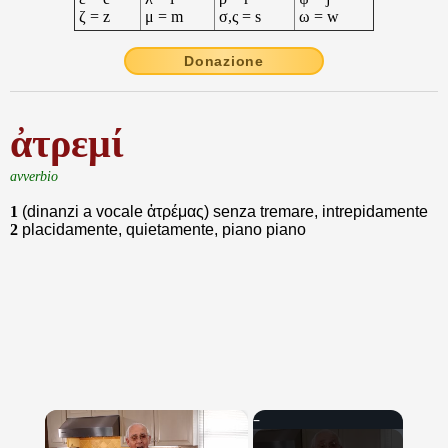
ζ = z
μ = m
σ,ς = s
ω = w
Donazione
ἀτρεμί
avverbio
1
(dinanzi a vocale ἀτρέμας) senza tremare, intrepidamente
2
placidamente, quietamente, piano piano
×