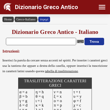
Dizionario Greco Antico
Home
›
Greco-Italiano
›
ἀτρεμί
Dizionario Greco Antico - Italiano
Istruzioni:
Inserisci la parola da cercare senza accenti né spiriti. Per inserire i caratteri greci
usa la tastiera che appare a destra della casella, oppure inserisci la trascrizione
in caratteri latini usando questa
tabella di traslitterazione
.
TRASLITTERAZIONE CARATTERI
GRECI
α = a
η = h
ν = n
τ = t
β = b
θ = q
ξ = x
υ = y
γ = g
ι = i
ο = o
φ = f
δ = d
κ = k
π = p
χ = c
ε = e
λ = l
ρ = r
ψ = j