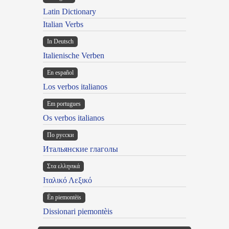
Latin Dictionary
Italian Verbs
In Deutsch
Italienische Verben
En español
Los verbos italianos
Em portugues
Os verbos italianos
По русски
Итальянские глаголы
Στα ελληνικά
Ιταλικό Λεξικό
Ën piemontèis
Dissionari piemontèis