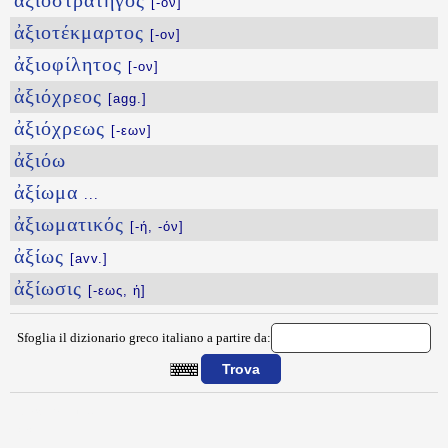
ἀξιοστράτηγος
[-ον]
ἀξιοτέκμαρτος
[-ον]
ἀξιοφίλητος
[-ον]
ἀξιόχρεος
[agg.]
ἀξιόχρεως
[-εων]
ἀξιόω
ἀξίωμα
...
ἀξιωματικός
[-ή, -όν]
ἀξίως
[avv.]
ἀξίωσις
[-εως, ἡ]
Sfoglia il dizionario greco italiano a partire da:
{{ID:AXIORATOS100}}
---CACHE---