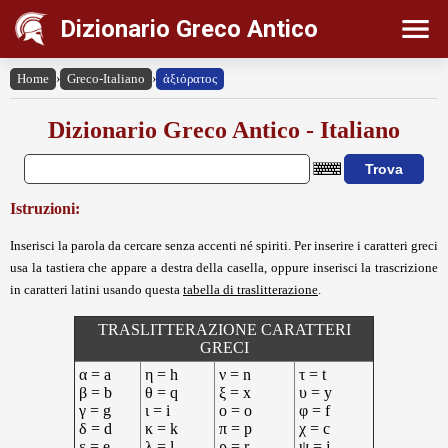
Dizionario Greco Antico
Home
›
Greco-Italiano
›
ἀξιόρατος
Dizionario Greco Antico - Italiano
Istruzioni:
Inserisci la parola da cercare senza accenti né spiriti. Per inserire i caratteri greci
usa la tastiera che appare a destra della casella, oppure inserisci la trascrizione
in caratteri latini usando questa
tabella di traslitterazione
.
TRASLITTERAZIONE CARATTERI
GRECI
α = a
η = h
ν = n
τ = t
β = b
θ = q
ξ = x
υ = y
γ = g
ι = i
ο = o
φ = f
δ = d
κ = k
π = p
χ = c
ε = e
λ = l
ρ = r
ψ = j