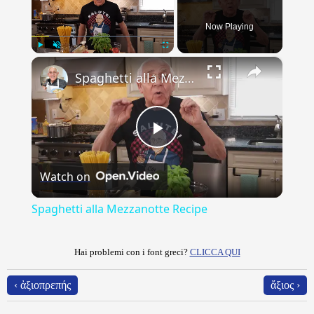
Now Playing
×
Play
Unmute
Fullscreen
Spaghetti alla Mezzanotte Recipe
Play
Watch on
Video
Spaghetti alla Mezzanotte Recipe
Hai problemi con i font greci?
CLICCA QUI
‹ ἀξιοπρεπής
ἄξιος ›