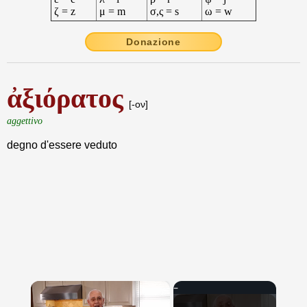
ζ = z
μ = m
σ,ς = s
ω = w
Donazione
ἀξιόρατος
[-ον]
aggettivo
degno d'essere veduto
×