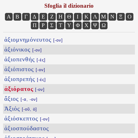
Sfoglia il dizionario
Α
Β
Γ
Δ
Ε
Ζ
Η
Θ
Ι
Κ
Λ
Μ
Ν
Ξ
Ο
Π
Ρ
Σ
Τ
Υ
Φ
Χ
Ψ
Ω
ἀξιομνημόνευτος
[-ον]
ἀξιόνικος
[-ον]
ἀξιοπενθής
[-ές]
ἀξιόπιστος
[-ον]
ἀξιοπρεπής
[-ές]
ἀξιόρατος
[-ον]
ἄξιος
[-α, -ον]
Ἀξιός
[-οῦ, ὁ]
ἀξιόσκεπτος
[-ον]
ἀξιοσπούδαστος