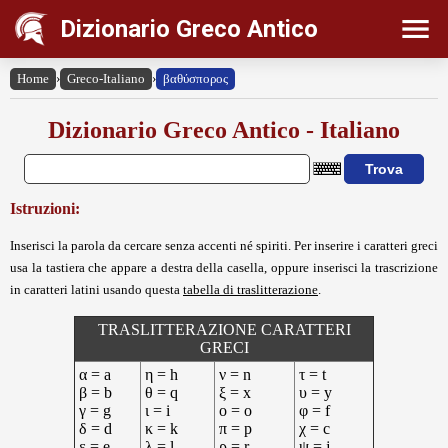
Dizionario Greco Antico
Home
›
Greco-Italiano
›
βαθύσπορος
Dizionario Greco Antico - Italiano
Istruzioni:
Inserisci la parola da cercare senza accenti né spiriti. Per inserire i caratteri greci
usa la tastiera che appare a destra della casella, oppure inserisci la trascrizione
in caratteri latini usando questa
tabella di traslitterazione
.
TRASLITTERAZIONE CARATTERI
GRECI
α = a
η = h
ν = n
τ = t
β = b
θ = q
ξ = x
υ = y
γ = g
ι = i
ο = o
φ = f
δ = d
κ = k
π = p
χ = c
ε = e
λ = l
ρ = r
ψ = j