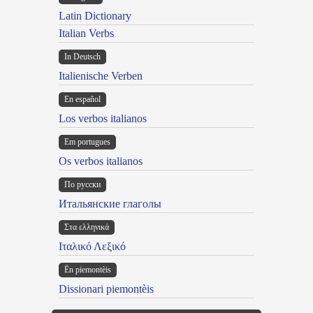
Latin Dictionary
Italian Verbs
In Deutsch
Italienische Verben
En español
Los verbos italianos
Em portugues
Os verbos italianos
По русски
Итальянские глаголы
Στα ελληνικά
Ιταλικό Λεξικό
Ën piemontèis
Dissionari piemontèis