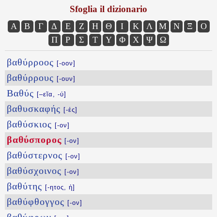
Sfoglia il dizionario
Α
Β
Γ
Δ
Ε
Ζ
Η
Θ
Ι
Κ
Λ
Μ
Ν
Ξ
Ο
Π
Ρ
Σ
Τ
Υ
Φ
Χ
Ψ
Ω
βαθύρροος
[-οον]
βαθύρρους
[-ουν]
Βαθύς
[–εῖα, -ύ]
βαθυσκαφής
[-ές]
βαθύσκιος
[-ον]
βαθύσπορος
[-ον]
βαθύστερνος
[-ον]
βαθύσχοινος
[-ον]
βαθύτης
[-ητος, ἡ]
βαθύφθογγος
[-ον]