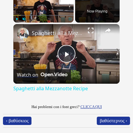
Now Playing
×
Play
Unmute
Fullscreen
Spaghetti alla Mezzanotte Recipe
Play
Watch on
Video
Spaghetti alla Mezzanotte Recipe
Hai problemi con i font greci?
CLICCA QUI
‹ βαθύσκιος
βαθύστερνος ›