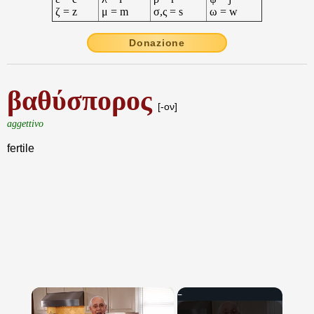
ζ = z
μ = m
σ,ς = s
ω = w
Donazione
βαθύσπορος
[-ον]
aggettivo
fertile
×