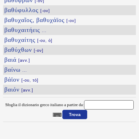
βαθύφρων
[-ον]
βαθύφυλλος
[-ον]
βαθυχαῖος, βαθυχάϊος
[-ον]
βαθυχαιτήεις
...
βαθυχαίτης
[-ου, ὁ]
βαθύχθων
[-ον]
βαιά
[avv.]
βαίνω
...
βάϊον
[-ου, τό]
βαιόν
[avv.]
Sfoglia il dizionario greco italiano a partire da:
{{ID:BAQYSPOROS100}}
---CACHE---