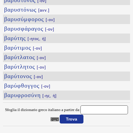
βαρύστονος
[-ον]
βαρυστόνως
[avv.]
βαρυσύμφορος
[-ον]
βαρυσφάραγος
[-ον]
βαρύτης
[-ητος, ἡ]
βαρύτιμος
[-ον]
βαρύτλατος
[-ον]
βαρύτλητος
[-ον]
βαρύτονος
[-ον]
βαρύφθογγος
[-ον]
βαρυφροσύνη
[-ης, ἡ]
Sfoglia il dizionario greco italiano a partire da:
{{ID:BARYS100}}