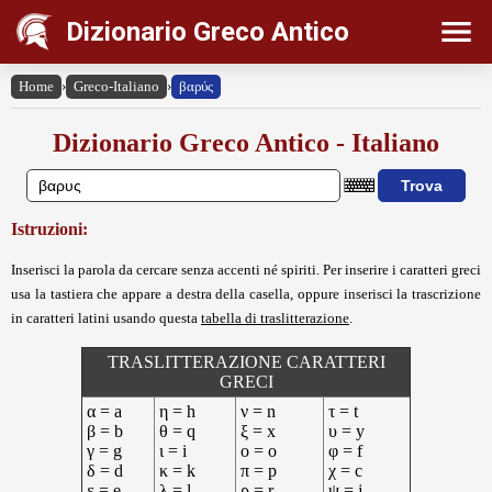
Dizionario Greco Antico
Home
›
Greco-Italiano
›
βαρύς
Dizionario Greco Antico - Italiano
Istruzioni:
Inserisci la parola da cercare senza accenti né spiriti. Per inserire i caratteri greci
usa la tastiera che appare a destra della casella, oppure inserisci la trascrizione
in caratteri latini usando questa
tabella di traslitterazione
.
TRASLITTERAZIONE CARATTERI
GRECI
α = a
η = h
ν = n
τ = t
β = b
θ = q
ξ = x
υ = y
γ = g
ι = i
ο = o
φ = f
δ = d
κ = k
π = p
χ = c
ε = e
λ = l
ρ = r
ψ = j