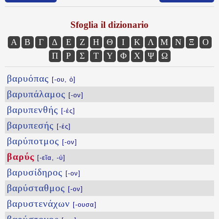
Sfoglia il dizionario
Α
Β
Γ
Δ
Ε
Ζ
Η
Θ
Ι
Κ
Λ
Μ
Ν
Ξ
Ο
Π
Ρ
Σ
Τ
Υ
Φ
Χ
Ψ
Ω
βαρυόπας
[-ου, ὁ]
βαρυπάλαμος
[-ον]
βαρυπενθής
[-ές]
βαρυπεσής
[-ές]
βαρύποτμος
[-ον]
βαρύς
[-εῖα, -ύ]
βαρυσίδηρος
[-ον]
βαρύσταθμος
[-ον]
βαρυστενάχων
[-ουσα]