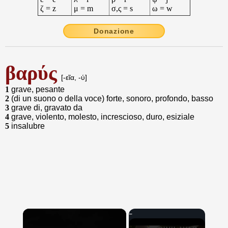
ζ = z
μ = m
σ,ς = s
ω = w
Donazione
βαρύς
[-εῖα, -ύ]
1
grave, pesante
2
(di un suono o della voce) forte, sonoro, profondo, basso
3
grave di, gravato da
4
grave, violento, molesto, increscioso, duro, esiziale
5
insalubre
×