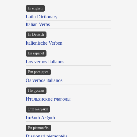
In english
Latin Dictionary
Italian Verbs
In Deutsch
Italienische Verben
En español
Los verbos italianos
Em portugues
Os verbos italianos
По русски
Итальянские глаголы
Στα ελληνικά
Ιταλικό Λεξικό
Ën piemontèis
Dissionari piemontèis