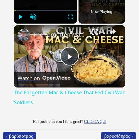
Now Playing
Play
Unmute
Fullscreen
×
The Forgotten Mac & Cheese That Fed Civil War Soldiers
Play
Watch on
Video
The Forgotten Mac & Cheese That Fed Civil War
Soldiers
Hai problemi con i font greci?
CLICCA QUI
‹ βαρύποτμος
βαρυσίδηρος ›