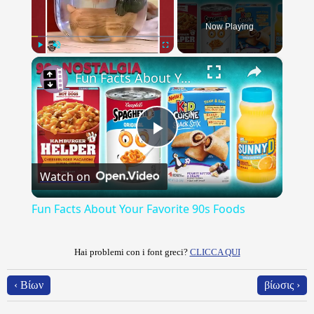
Now Playing
×
Play
Unmute
Fullscreen
Fun Facts About Your Favorite 90s Foods
Play
Watch on
Video
Fun Facts About Your Favorite 90s Foods
Hai problemi con i font greci?
CLICCA QUI
‹ Βίων
βίωσις ›