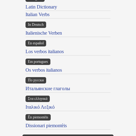
Latin Dictionary
Italian Verbs
In Deutsch
Italienische Verben
En español
Los verbos italianos
Em portugues
Os verbos italianos
По русски
Итальянские глаголы
Στα ελληνικά
Ιταλικό Λεξικό
Ën piemontèis
Dissionari piemontèis