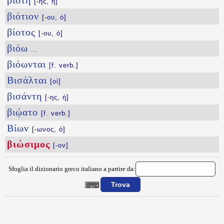
βιοτή
[-ῆς, ἡ]
βιότιον
[-ου, ὁ]
βίοτος
[-ου, ὁ]
βιόω
...
βιόωνται
[f. verb.]
Βισάλται
[οἱ]
βισάντη
[-ης, ἡ]
βιῴατο
[f. verb.]
Βίων
[-ωνος, ὁ]
βιώσιμος
[-ον]
Sfoglia il dizionario greco italiano a partire da:
{{ID:BIWSIMOS100}}
---CACHE---