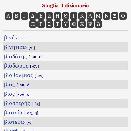
Sfoglia il dizionario
Α
Β
Γ
Δ
Ε
Ζ
Η
Θ
Ι
Κ
Λ
Μ
Ν
Ξ
Ο
Π
Ρ
Σ
Τ
Υ
Φ
Χ
Ψ
Ω
βινέω
...
βινητιάω
[v.]
βιοδότης
[-ου, ὁ]
βιόδωρος
[-ον]
βιοθάλμιος
[-ον]
βίος
[-ου, ὁ]
βιός
[-οῦ, ὁ]
βιοστερής
[-ές]
βιοτεία
[-ας, ἡ]
βιοτεύω
[v.]