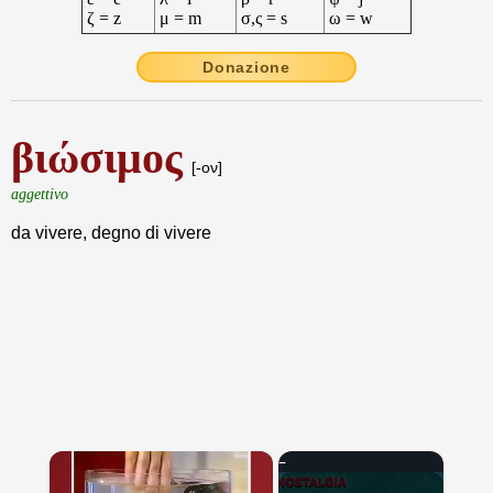
ζ = z
μ = m
σ,ς = s
ω = w
Donazione
βιώσιμος
[-ον]
aggettivo
da vivere, degno di vivere
×