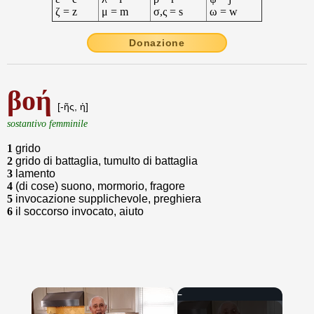
ζ = z
μ = m
σ,ς = s
ω = w
Donazione
βοή
[-ῆς, ἡ]
sostantivo femminile
1
grido
2
grido di battaglia, tumulto di battaglia
3
lamento
4
(di cose) suono, mormorio, fragore
5
invocazione supplichevole, preghiera
6
il soccorso invocato, aiuto
×