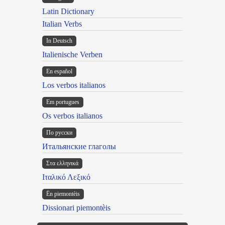
Latin Dictionary
Italian Verbs
In Deutsch
Italienische Verben
En español
Los verbos italianos
Em portugues
Os verbos italianos
По русски
Итальянские глаголы
Στα ελληνικά
Ιταλικό Λεξικό
Ën piemontèis
Dissionari piemontèis