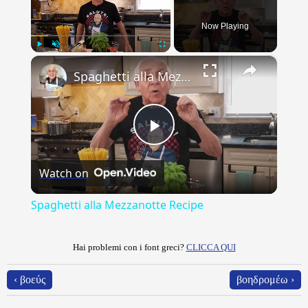
Now Playing
×
Play
Unmute
Fullscreen
Spaghetti alla Mezzanotte Recipe
Play
Watch on
Video
Spaghetti alla Mezzanotte Recipe
Hai problemi con i font greci?
CLICCA QUI
‹ βοεύς
βοηδρομέω ›