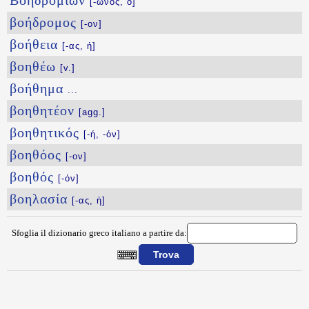
Βοηδρομιών
[-ῶνος, ὁ]
βοήδρομος
[-ον]
βοήθεια
[-ας, ἡ]
βοηθέω
[v.]
βοήθημα
...
βοηθητέον
[agg.]
βοηθητικός
[-ή, -όν]
βοηθόος
[-ον]
βοηθός
[-όν]
βοηλασία
[-ας, ἡ]
Sfoglia il dizionario greco italiano a partire da:
{{ID:BOH100}}
---CACHE---