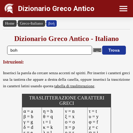
Dizionario Greco Antico
Home
›
Greco-Italiano
›
βοή
Dizionario Greco Antico - Italiano
Istruzioni:
Inserisci la parola da cercare senza accenti né spiriti. Per inserire i caratteri greci
usa la tastiera che appare a destra della casella, oppure inserisci la trascrizione
in caratteri latini usando questa
tabella di traslitterazione
.
TRASLITTERAZIONE CARATTERI
GRECI
α = a
η = h
ν = n
τ = t
β = b
θ = q
ξ = x
υ = y
γ = g
ι = i
ο = o
φ = f
δ = d
κ = k
π = p
χ = c
ε = e
λ = l
ρ = r
ψ = j