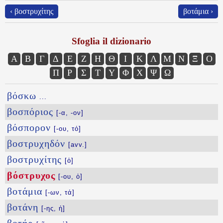
‹ βοστρυχίτης
βοτάμια ›
Sfoglia il dizionario
Α
Β
Γ
Δ
Ε
Ζ
Η
Θ
Ι
Κ
Λ
Μ
Ν
Ξ
Ο
Π
Ρ
Σ
Τ
Υ
Φ
Χ
Ψ
Ω
βόσκω
...
βοσπόριος
[-α, -ον]
βόσπορον
[-ου, τό]
βοστρυχηδόν
[avv.]
βοστρυχίτης
[ὁ]
βόστρυχος
[-ου, ὁ]
βοτάμια
[-ων, τά]
βοτάνη
[-ης, ἡ]