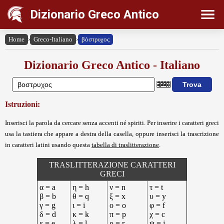
Dizionario Greco Antico
Home
›
Greco-Italiano
›
βόστρυχος
Dizionario Greco Antico - Italiano
Istruzioni:
Inserisci la parola da cercare senza accenti né spiriti. Per inserire i caratteri greci
usa la tastiera che appare a destra della casella, oppure inserisci la trascrizione
in caratteri latini usando questa
tabella di traslitterazione
.
TRASLITTERAZIONE CARATTERI
GRECI
α = a
η = h
ν = n
τ = t
β = b
θ = q
ξ = x
υ = y
γ = g
ι = i
ο = o
φ = f
δ = d
κ = k
π = p
χ = c
ε = e
λ = l
ρ = r
ψ = j