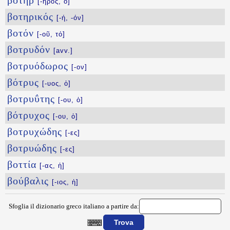
βοτήρ
[-ῆρος, ὁ]
βοτηρικός
[-ή, -όν]
βοτόν
[-οῦ, τό]
βοτρυδόν
[avv.]
βοτρυόδωρος
[-ον]
βότρυς
[-υος, ὁ]
βοτρυΰτης
[-ου, ὁ]
βότρυχος
[-ου, ὁ]
βοτρυχώδης
[-ες]
βοτρυώδης
[-ες]
βοττία
[-ας, ἡ]
βούβαλις
[-ιος, ἡ]
Sfoglia il dizionario greco italiano a partire da: