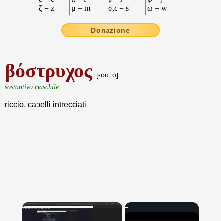
ζ = z
μ = m
σ,ς = s
ω = w
Donazione
βόστρυχος
[-ου, ὁ]
sostantivo maschile
riccio, capelli intrecciati
×