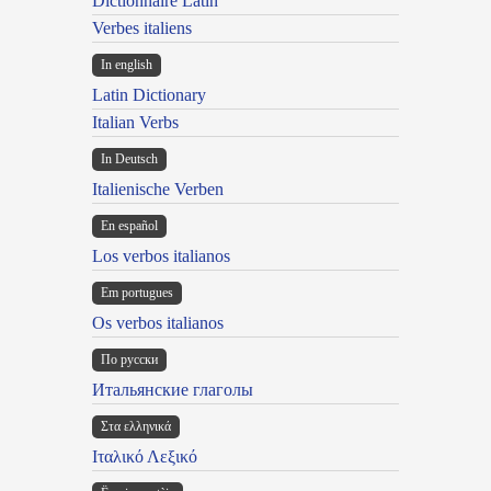
Dictionnaire Latin
Verbes italiens
In english
Latin Dictionary
Italian Verbs
In Deutsch
Italienische Verben
En español
Los verbos italianos
Em portugues
Os verbos italianos
По русски
Итальянские глаголы
Στα ελληνικά
Ιταλικό Λεξικό