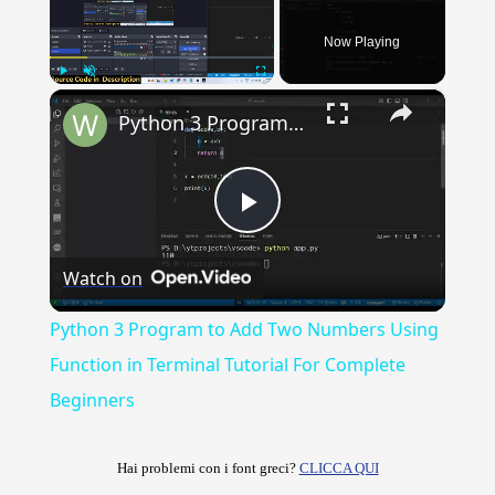
Now Playing
×
Play
Unmute
Fullscreen
Python 3 Program to Add Two Numbers Using Function in Terminal Tutorial For Complete Beginners
Play
Watch on
Video
Python 3 Program to Add Two Numbers Using
Function in Terminal Tutorial For Complete
Beginners
Hai problemi con i font greci?
CLICCA QUI