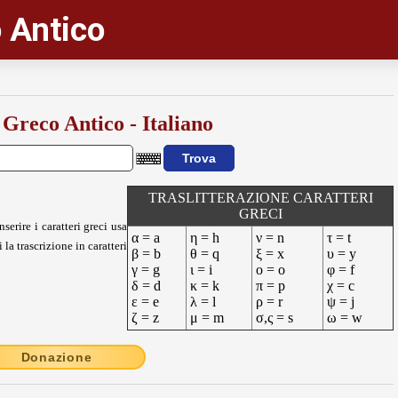
 Antico
 Greco Antico - Italiano
TRASLITTERAZIONE CARATTERI
GRECI
nserire i caratteri greci usa
α = a
η = h
ν = n
τ = t
 la trascrizione in caratteri
β = b
θ = q
ξ = x
υ = y
γ = g
ι = i
ο = o
φ = f
δ = d
κ = k
π = p
χ = c
ε = e
λ = l
ρ = r
ψ = j
ζ = z
μ = m
σ,ς = s
ω = w
Donazione