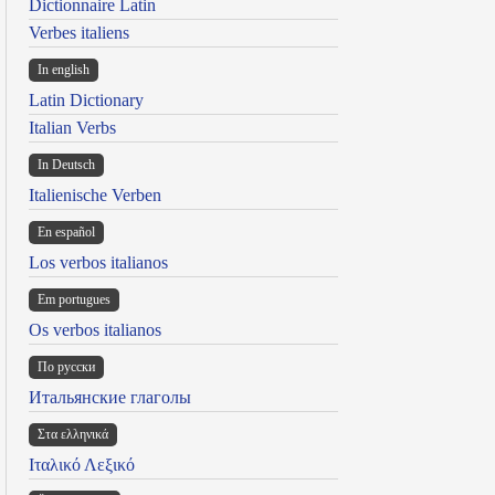
Dictionnaire Latin
Verbes italiens
In english
Latin Dictionary
Italian Verbs
In Deutsch
Italienische Verben
En español
Los verbos italianos
Em portugues
Os verbos italianos
По русски
Итальянские глаголы
Στα ελληνικά
Ιταλικό Λεξικό