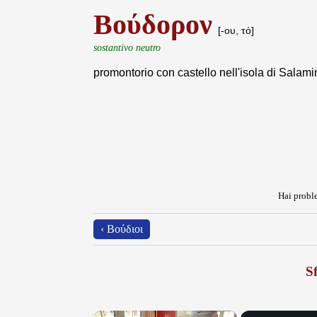
Βούδορον
[-ου, τό]
sostantivo neutro
promontorio con castello nell'isola di Salami
Hai proble
‹ Βούδιοι
Sf
×