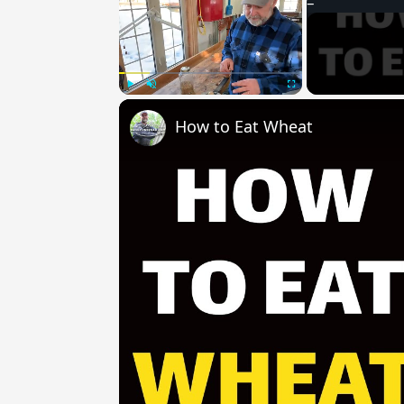
Play
Unmute
Fullscreen
How to Eat Wheat