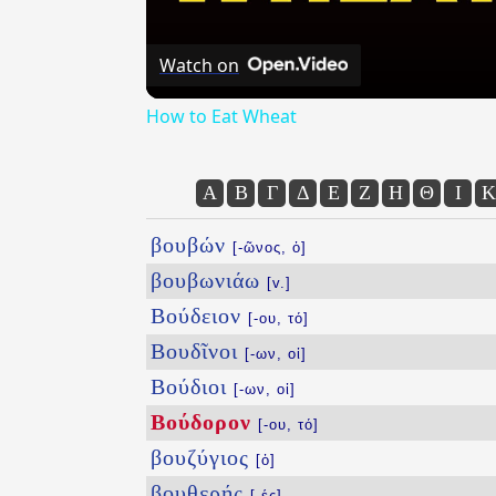
Watch on
How to Eat Wheat
Α
Β
Γ
Δ
Ε
Ζ
Η
Θ
Ι
Κ
βουβών
[-ῶνος, ὁ]
βουβωνιάω
[v.]
Βούδειον
[-ου, τό]
Βουδῖνοι
[-ων, οἱ]
Βούδιοι
[-ων, οἱ]
Βούδορον
[-ου, τό]
βουζύγιος
[ὁ]
βουθερής
[-ές]