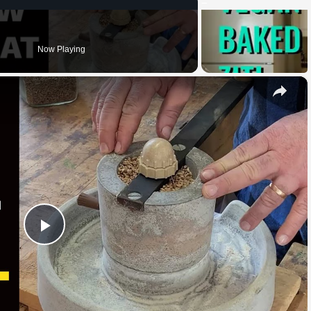
Now Playing
×
Play
Video