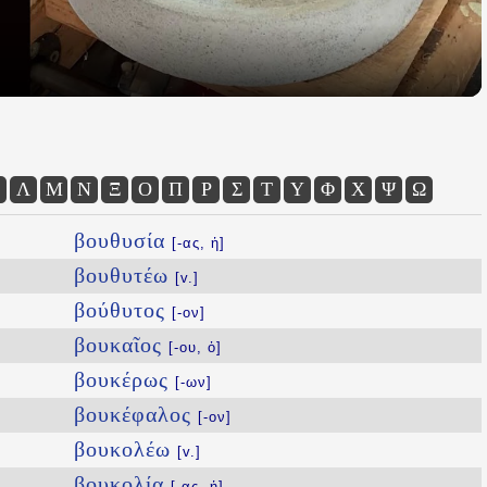
Λ
Μ
Ν
Ξ
Ο
Π
Ρ
Σ
Τ
Υ
Φ
Χ
Ψ
Ω
βουθυσία
[-ας, ἡ]
βουθυτέω
[v.]
βούθυτος
[-ον]
βουκαῖος
[-ου, ὁ]
βουκέρως
[-ων]
βουκέφαλος
[-ον]
βουκολέω
[v.]
βουκολία
[-ας, ἡ]