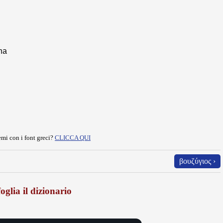
na
mi con i font greci?
CLICCA QUI
βουζύγιος ›
oglia il dizionario