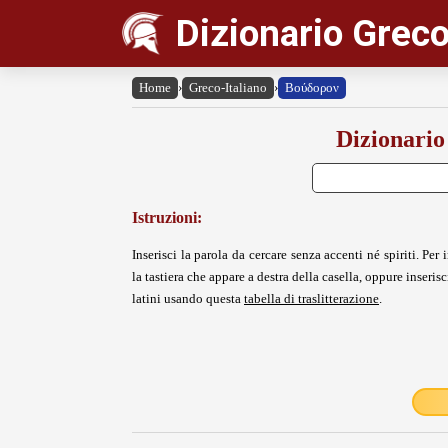
Dizionario Greco
Home
›
Greco-Italiano
›
Βούδορον
Dizionario
Istruzioni:
Inserisci la parola da cercare senza accenti né spiriti. Per i
la tastiera che appare a destra della casella, oppure inserisci
latini usando questa
tabella di traslitterazione
.