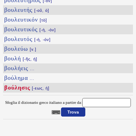
βουλευτήριος
[-ον]
βουλευτής
[-οῦ, ὁ]
βουλευτικόν
[τὸ]
βουλευτικός
[-ή, -όν]
βουλευτός
[-ή, -όν]
βουλεύω
[v.]
βουλή
[-ῆς, ἡ]
βουλήεις
...
βούλημα
...
βούλησις
[-εως, ἡ]
Sfoglia il dizionario greco italiano a partire da:
{{ID:BOYLHSIS100}}
---CACHE---