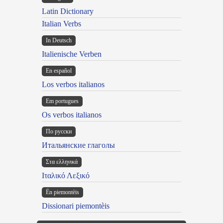
Latin Dictionary
Italian Verbs
In Deutsch
Italienische Verben
En español
Los verbos italianos
Em portugues
Os verbos italianos
По русски
Итальянские глаголы
Στα ελληνικά
Ιταλικό Λεξικό
Ën piemontèis
Dissionari piemontèis