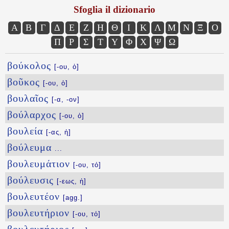
Sfoglia il dizionario
Α
Β
Γ
Δ
Ε
Ζ
Η
Θ
Ι
Κ
Λ
Μ
Ν
Ξ
Ο
Π
Ρ
Σ
Τ
Υ
Φ
Χ
Ψ
Ω
βούκολος
[-ου, ὁ]
βοῦκος
[-ου, ὁ]
βουλαῖος
[-α, -ον]
βούλαρχος
[-ου, ὁ]
βουλεία
[-ας, ἡ]
βούλευμα
...
βουλευμάτιον
[-ου, τό]
βούλευσις
[-εως, ἡ]
βουλευτέον
[agg.]
βουλευτήριον
[-ου, τό]