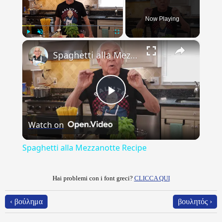
Now Playing
×
Play
Unmute
Fullscreen
Spaghetti alla Mezzanotte Recipe
Play
Watch on
Video
Spaghetti alla Mezzanotte Recipe
Hai problemi con i font greci?
CLICCA QUI
‹ βούλημα
βουλητός ›