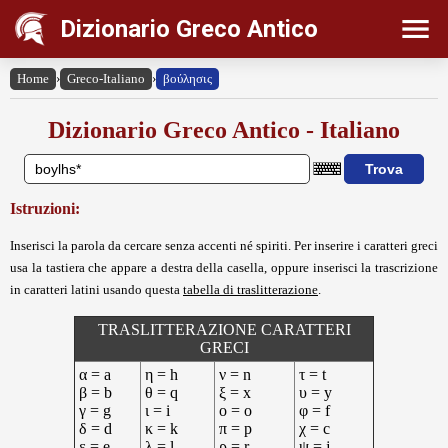
Dizionario Greco Antico
Home
›
Greco-Italiano
›
βούλησις
Dizionario Greco Antico - Italiano
Istruzioni:
Inserisci la parola da cercare senza accenti né spiriti. Per inserire i caratteri greci
usa la tastiera che appare a destra della casella, oppure inserisci la trascrizione
in caratteri latini usando questa
tabella di traslitterazione
.
TRASLITTERAZIONE CARATTERI
GRECI
α = a
η = h
ν = n
τ = t
β = b
θ = q
ξ = x
υ = y
γ = g
ι = i
ο = o
φ = f
δ = d
κ = k
π = p
χ = c
ε = e
λ = l
ρ = r
ψ = j