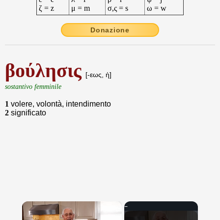
ζ = z
μ = m
σ,ς = s
ω = w
Donazione
βούλησις
[-εως, ἡ]
sostantivo femminile
1
volere, volontà, intendimento
2
significato
×