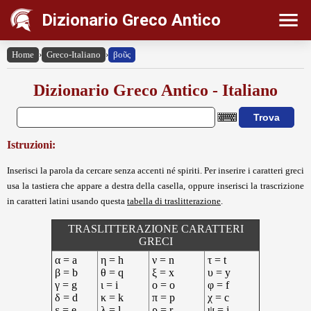
Dizionario Greco Antico
Home
›
Greco-Italiano
›
βοῦς
Dizionario Greco Antico - Italiano
Istruzioni:
Inserisci la parola da cercare senza accenti né spiriti. Per inserire i caratteri greci
usa la tastiera che appare a destra della casella, oppure inserisci la trascrizione
in caratteri latini usando questa
tabella di traslitterazione
.
TRASLITTERAZIONE CARATTERI
GRECI
α = a
η = h
ν = n
τ = t
β = b
θ = q
ξ = x
υ = y
γ = g
ι = i
ο = o
φ = f
δ = d
κ = k
π = p
χ = c
ε = e
λ = l
ρ = r
ψ = j