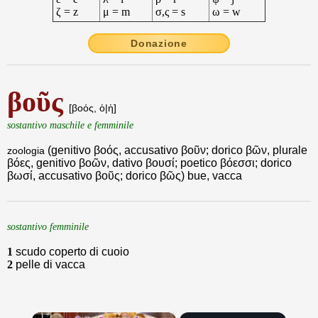
ζ = z
μ = m
σ,ς = s
ω = w
Donazione
βοῦς
[βοός, ὁ|ἡ]
sostantivo maschile e femminile
(genitivo βοός, accusativo βοῦν; dorico βῶν, plurale
zoologia
βόες, genitivo βοῶν, dativo βουσί; poetico βόεσσι; dorico
βωσί, accusativo βοῦς; dorico βῶς) bue, vacca
sostantivo femminile
1
scudo coperto di cuoio
2
pelle di vacca
×