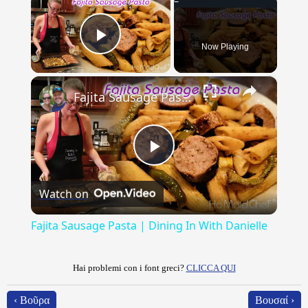
Now Playing
Play Video
×
Fajita Sausage Pasta | Dining In With Danielle
Play
Watch on
Video
Fajita Sausage Pasta | Dining In With Danielle
Hai problemi con i font greci?
CLICCA QUI
‹ Βοῦρα
Βουσαί ›