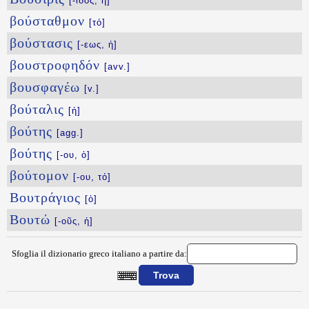
[-ιδος, ἡ]
βούσταθμον
[τό]
βούστασις
[-εως, ἡ]
βουστροφηδόν
[avv.]
βουσφαγέω
[v.]
βούταλις
[ἡ]
βούτης
[agg.]
βούτης
[-ου, ὁ]
βούτομον
[-ου, τό]
Βουτράγιος
[ὁ]
Βουτώ
[-οῦς, ἡ]
Sfoglia il dizionario greco italiano a partire da:
{{ID:BOYS100}}