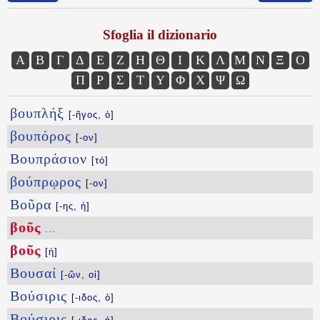
Sfoglia il dizionario
Α
Β
Γ
Δ
Ε
Ζ
Η
Θ
Ι
Κ
Λ
Μ
Ν
Ξ
Ο
Π
Ρ
Σ
Τ
Υ
Φ
Χ
Ψ
Ω
βουπλήξ
[-ῆγος, ὀ]
βουπόρος
[-ον]
Βουπράσιον
[τό]
βούπρῳρος
[-ον]
Βοῦρα
[-ης, ἡ]
βοῦς
...
βοῦς
[ἡ]
Βουσαί
[-ῶν, οἱ]
Βούσιρις
[-ιδος, ὁ]
Βούσιρις