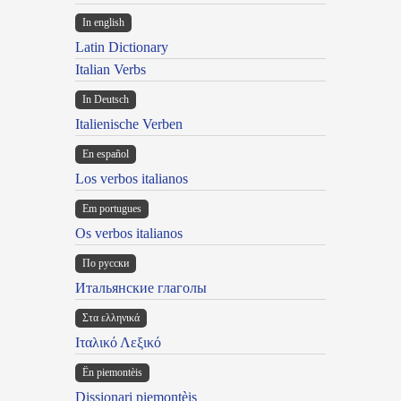
In english
Latin Dictionary
Italian Verbs
In Deutsch
Italienische Verben
En español
Los verbos italianos
Em portugues
Os verbos italianos
По русски
Итальянские глаголы
Στα ελληνικά
Ιταλικό Λεξικό
Ën piemontèis
Dissionari piemontèis