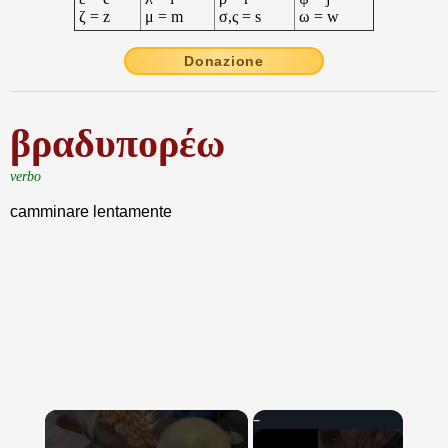
ζ = z
μ = m
σ,ς = s
ω = w
Donazione
βραδυπορέω
verbo
camminare lentamente
×