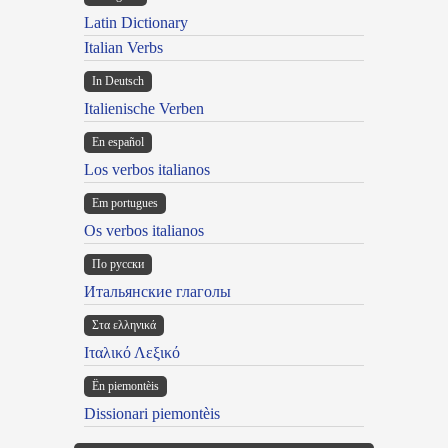
Latin Dictionary
Italian Verbs
In Deutsch
Italienische Verben
En español
Los verbos italianos
Em portugues
Os verbos italianos
По русски
Итальянские глаголы
Στα ελληνικά
Ιταλικό Λεξικό
Ën piemontèis
Dissionari piemontèis