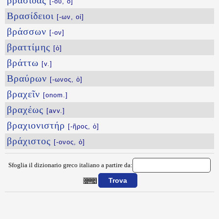
βρασίδας
[-ου, ὁ]
Βρασίδειοι
[-ων, οἱ]
βράσσων
[-ον]
βραττίμης
[ὁ]
βράττω
[v.]
Βραύρων
[-ωνος, ὁ]
βραχεῖν
[onom.]
βραχέως
[avv.]
βραχιονιστήρ
[-ῆρος, ὁ]
βράχιστος
[-ονος, ὁ]
Sfoglia il dizionario greco italiano a partire da:
{{ID:BRADYPOREW100}}
---CACHE---