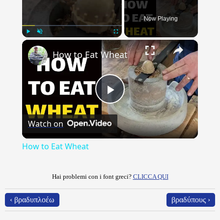
Now Playing
×
Play
Unmute
Fullscreen
How to Eat Wheat
Play
Watch on
Video
How to Eat Wheat
Hai problemi con i font greci?
CLICCA QUI
‹ βραδυπλοέω
βραδύπους ›