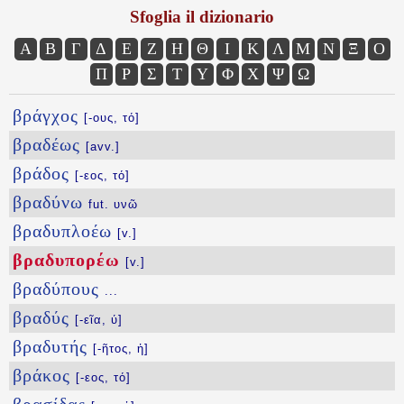
Sfoglia il dizionario
Α
Β
Γ
Δ
Ε
Ζ
Η
Θ
Ι
Κ
Λ
Μ
Ν
Ξ
Ο
Π
Ρ
Σ
Τ
Υ
Φ
Χ
Ψ
Ω
βράγχος
[-ους, τό]
βραδέως
[avv.]
βράδος
[-εος, τό]
βραδύνω
fut. υνῶ
βραδυπλοέω
[v.]
βραδυπορέω
[v.]
βραδύπους
...
βραδύς
[-εῖα, ύ]
βραδυτής
[-ῆτος, ἡ]
βράκος
[-εος, τό]