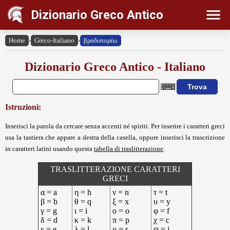
Dizionario Greco Antico
Home
›
Greco-Italiano
›
βραδυπορέω
Dizionario Greco Antico - Italiano
Istruzioni:
Inserisci la parola da cercare senza accenti né spiriti. Per inserire i caratteri greci
usa la tastiera che appare a destra della casella, oppure inserisci la trascrizione
in caratteri latini usando questa
tabella di traslitterazione
.
TRASLITTERAZIONE CARATTERI
GRECI
α = a
η = h
ν = n
τ = t
β = b
θ = q
ξ = x
υ = y
γ = g
ι = i
ο = o
φ = f
δ = d
κ = k
π = p
χ = c
ε = e
λ = l
ρ = r
ψ = j