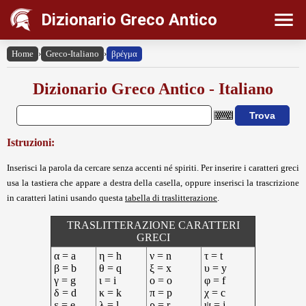
Dizionario Greco Antico
Home
›
Greco-Italiano
›
βρέγμα
Dizionario Greco Antico - Italiano
Istruzioni:
Inserisci la parola da cercare senza accenti né spiriti. Per inserire i caratteri greci
usa la tastiera che appare a destra della casella, oppure inserisci la trascrizione
in caratteri latini usando questa
tabella di traslitterazione
.
TRASLITTERAZIONE CARATTERI
GRECI
α = a
η = h
ν = n
τ = t
β = b
θ = q
ξ = x
υ = y
γ = g
ι = i
ο = o
φ = f
δ = d
κ = k
π = p
χ = c
ε = e
λ = l
ρ = r
ψ = j