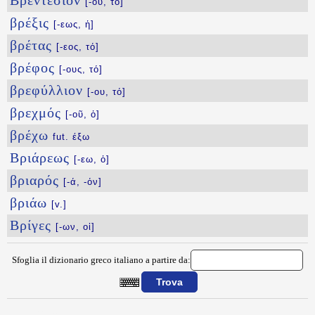
Βρεντέσιον
[-ου, τό]
βρέξις
[-εως, ἡ]
βρέτας
[-εος, τό]
βρέφος
[-ους, τό]
βρεφύλλιον
[-ου, τό]
βρεχμός
[-οῦ, ὁ]
βρέχω
fut. έξω
Βριάρεως
[-εω, ὁ]
βριαρός
[-ά, -όν]
βριάω
[v.]
Βρίγες
[-ων, οἱ]
Sfoglia il dizionario greco italiano a partire da:
{{ID:BREGMA100}}