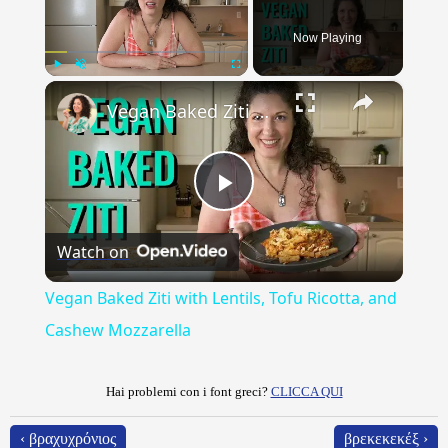
Now Playing
×
Play
Unmute
Fullscreen
Vegan Baked Ziti with Lentils, Tofu Ricotta, and Cashew Mozzarella
Play
Watch on
Video
Vegan Baked Ziti with Lentils, Tofu Ricotta, and
Cashew Mozzarella
Hai problemi con i font greci?
CLICCA QUI
‹ βραχυχρόνιος
βρεκεκεκέξ ›