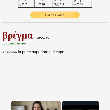
ζ = z
μ = m
σ,ς = s
ω = w
Donazione
βρέγμα
[-ατος, τό]
sostantivo neutro
la parte superiore del capo
anatomia
×