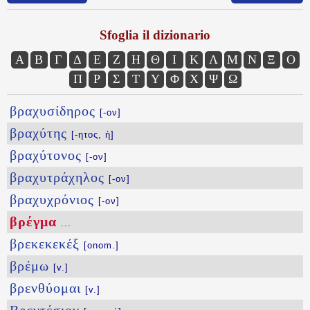
Sfoglia il dizionario
Α
Β
Γ
Δ
Ε
Ζ
Η
Θ
Ι
Κ
Λ
Μ
Ν
Ξ
Ο
Π
Ρ
Σ
Τ
Υ
Φ
Χ
Ψ
Ω
βραχυσίδηρος
[-ον]
βραχύτης
[-ητος, ἡ]
βραχύτονος
[-ον]
βραχυτράχηλος
[-ον]
βραχυχρόνιος
[-ον]
βρέγμα
...
βρεκεκεκέξ
[onom.]
βρέμω
[v.]
βρενθύομαι
[v.]