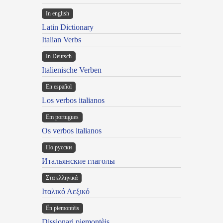
In english
Latin Dictionary
Italian Verbs
In Deutsch
Italienische Verben
En español
Los verbos italianos
Em portugues
Os verbos italianos
По русски
Итальянские глаголы
Στα ελληνικά
Ιταλικό Λεξικό
Ën piemontèis
Dissionari piemontèis